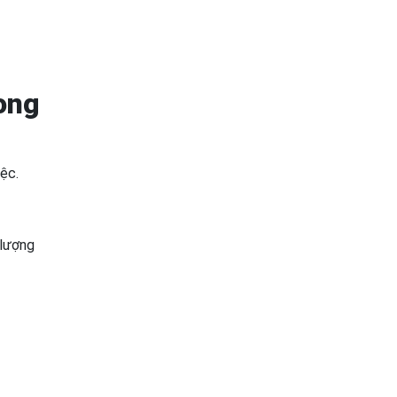
ong
ệc.
 lượng