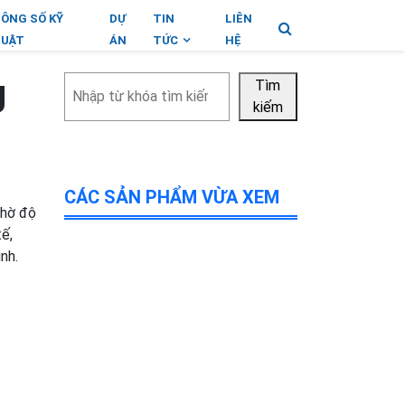
ÔNG SỐ KỸ
DỰ
TIN
LIÊN
UẬT
ÁN
TỨC
HỆ
g
Tìm
Tìm
kiếm
kiếm
CÁC SẢN PHẨM VỪA XEM
nhờ độ
tế,
ình.