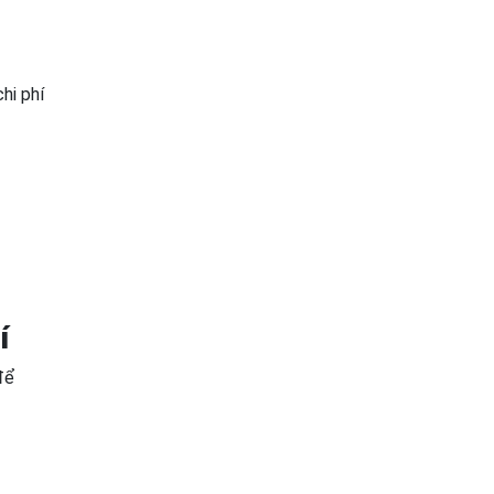
hi phí
í
để