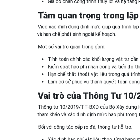
Gia cố chân công trình thủy lợi và hạ tầng 
Tầm quan trọng trong lập
Việc xác định đúng định mức giúp quá trình lập 
và hạn chế phát sinh ngoài kế hoạch.
Một số vai trò quan trọng gồm:
Tính toán chính xác khối lượng vật tư cần
Kiểm soát hao phí nhân công và tiến độ th
Hạn chế thất thoát vật liệu trong quá trình 
Làm cơ sở phục vụ thanh quyết toán công 
Vai trò của Thông Tư 10/
Thông tư 10/2019/TT-BXD của Bộ Xây dựng là 
tham khảo và xác định định mức hao phí trong 
Đối với công tác xếp rọ đá, thông tư hỗ trợ:
Xác định hao phí vật liệu theo từng hạng 