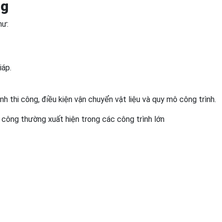
ng
hư:
iáp.
h thi công, điều kiện vận chuyển vật liệu và quy mô công trình.