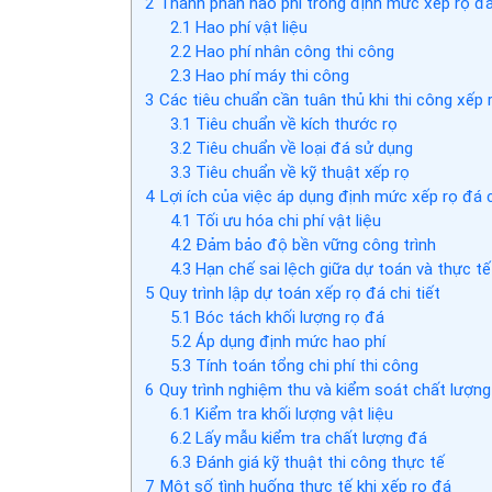
2
Thành phần hao phí trong định mức xếp rọ đ
2.1
Hao phí vật liệu
2.2
Hao phí nhân công thi công
2.3
Hao phí máy thi công
3
Các tiêu chuẩn cần tuân thủ khi thi công xếp 
3.1
Tiêu chuẩn về kích thước rọ
3.2
Tiêu chuẩn về loại đá sử dụng
3.3
Tiêu chuẩn về kỹ thuật xếp rọ
4
Lợi ích của việc áp dụng định mức xếp rọ đá
4.1
Tối ưu hóa chi phí vật liệu
4.2
Đảm bảo độ bền vững công trình
4.3
Hạn chế sai lệch giữa dự toán và thực tế
5
Quy trình lập dự toán xếp rọ đá chi tiết
5.1
Bóc tách khối lượng rọ đá
5.2
Áp dụng định mức hao phí
5.3
Tính toán tổng chi phí thi công
6
Quy trình nghiệm thu và kiểm soát chất lượng
6.1
Kiểm tra khối lượng vật liệu
6.2
Lấy mẫu kiểm tra chất lượng đá
6.3
Đánh giá kỹ thuật thi công thực tế
7
Một số tình huống thực tế khi xếp rọ đá