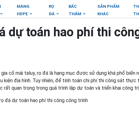
I
MÀNG
RỌ
BẤC
SẢN PHẨM
TH
HDPE
ĐÁ
THẤM
KHÁC
TH
 dự toán hao phí thi côn
 gia cố mái taluy, rọ đá là hạng mục được sử dụng khá phổ biến 
 kiện địa hình. Tuy nhiên, để tính toán chi phí thi công sát thực 
 rất quan trọng trong quá trình lập dự toán và triển khai công tr