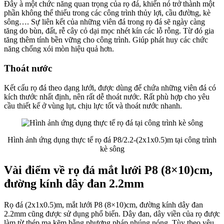
Đây à một chức năng quan trọng của rọ đá, khiến nó trở thành một
phần không thể thiếu trong các công trình thủy lợi, cầu đường, kè
sông…. Sự liên kết của những viên đá trong rọ đá sẽ ngày càng
tăng do bùn, đất, rễ cây cỏ dại mọc nhét kín các lỗ rỗng. Từ đó gia
tăng thêm tính bền vững cho công trình. Giúp phát huy các chức
năng chống xói mòn hiệu quả hơn.
Thoát nước
Kết cấu rọ đá theo dạng lưới, được dùng để chứa những viên đá có
kích thước nhất định, nên rất dễ thoát nước. Rất phù hợp cho yêu
cầu thiết kế ở vùng lụt, chịu lực tốt và thoát nước nhanh.
Hình ảnh ứng dụng thực tế rọ đá P8/2.2-(2x1x0.5)m tại công trình
kè sông
Vài điểm về rọ đá mắt lưới P8 (8×10)cm,
đường kính dây đan 2.2mm
Rọ đá (2x1x0.5)m, mắt lưới P8 (8×10)cm, đường kính dây đan
2.2mm cũng được sử dụng phổ biến. Dây đan, dây viền của rọ được
làm từ thép mạ kẽm bằng phương pháp nhúng nóng. Tùy theo yêu