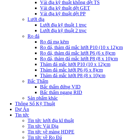
Vải địa kỹ thuật không dệt TS
Vải địa kỹ thuật dệt GET
Vải địa kỹ thuật dệt PP
Lưới địa
Lưới địa kỹ thuật 1 trục
Lưới địa kỹ thuật 2 trục
Rọ đá
Rọ đá mạ kẽm
Rọ đá, thảm đá mắc lưới P10 (10 x 12)cm
Rọ đá, thảm đá mắc lưới P6 (6 x 8)cm
Rọ đá, thảm đá mắc lưới P8 (8 x 10)cm
Thảm đá mắc lưới P10 (10 x 12)cm
Thảm đá mắc lưới P6 (6 x 8)cm
Thảm đá mắc lưới P8 (8 x 10)cm
Bấc Thấm
Bấc thấm đứng VID
Bấc thấm ngang RID
Sản phẩm khác
Thông Số Kỹ Thuật
Dự Án
Tin tức
Tin tức lưới địa kĩ thuật
Tin tức Vải Địa
Tin tức về màng HDPE
Tin tức về Rọ Đá