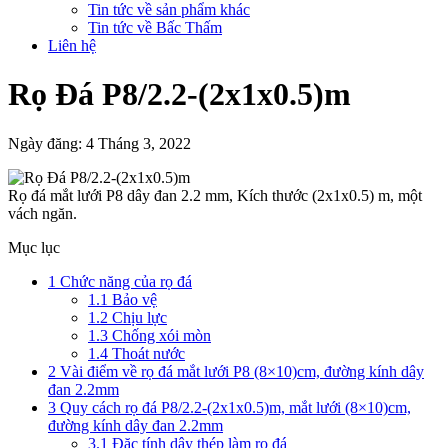
Tin tức về sản phẩm khác
Tin tức về Bấc Thấm
Liên hệ
Rọ Đá P8/2.2-(2x1x0.5)m
Ngày đăng: 4 Tháng 3, 2022
Rọ đá mắt lưới P8 dây đan 2.2 mm, Kích thước (2x1x0.5) m, một
vách ngăn.
Mục lục
1
Chức năng của rọ đá
1.1
Bảo vệ
1.2
Chịu lực
1.3
Chống xói mòn
1.4
Thoát nước
2
Vài điểm về rọ đá mắt lưới P8 (8×10)cm, đường kính dây
đan 2.2mm
3
Quy cách rọ đá P8/2.2-(2x1x0.5)m, mắt lưới (8×10)cm,
đường kính dây đan 2.2mm
3.1
Đặc tính dây thép làm rọ đá