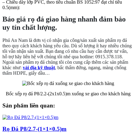
– Chiều dày lớp PVC, theo tiêu chuẩn BS 1052:97 đạt chỉ tiêu
0.5(mm):
Báo giá rọ đá giao hàng nhanh đảm bảo
uy tín chất lượng.
Phú An Nam là đơn vị có nhận gia công/sản xuất sản phẩm rọ đá
theo quy cách khách hàng yêu cầu. Dù số lượng ít hay nhiều chúng
tôi vẫn nhận sản xuất. Bạn đang có nhu cầu hay cần được tư vấn,
hỗ trợ hãy liên hệ với chúng tôi nhé qua hotline: 0915.378.118.
Ngoài sản phẩm rọ đá chúng tôi còn cung cấp thêm các sản phẩm
khác như:
vải địa kỹ thuật
, bấc thấm đứng, ngang, màng chống
thấm HDPE, giấy dầu…
Bốc xếp rọ đá P8/2.2-(2x1x0.5)m xuống xe giao cho khách hàng
Sản phẩm liên quan:
Rọ Đá P8/2.7-(1×1×0.5)m