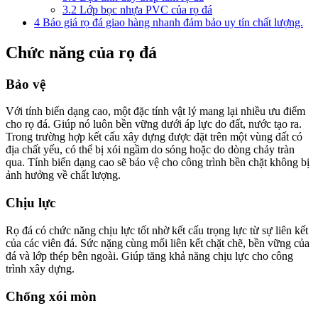
3.2
Lớp bọc nhựa PVC của rọ đá
4
Báo giá rọ đá giao hàng nhanh đảm bảo uy tín chất lượng.
Chức năng của rọ đá
Bảo vệ
Với tính biến dạng cao, một đặc tính vật lý mang lại nhiều ưu điểm
cho rọ đá. Giúp nó luôn bền vững dưới áp lực do đất, nước tạo ra.
Trong trường hợp kết cấu xây dựng được đặt trên một vùng đất có
địa chất yếu, có thể bị xói ngầm do sóng hoặc do dòng chảy tràn
qua. Tính biến dạng cao sẽ bảo vệ cho công trình bền chặt không bị
ảnh hưởng về chất lượng.
Chịu lực
Rọ đá có chức năng chịu lực tốt nhờ kết cấu trọng lực từ sự liên kết
của các viên đá. Sức nặng cùng mối liên kết chặt chẽ, bền vững của
đá và lớp thép bên ngoài. Giúp tăng khả năng chịu lực cho công
trình xây dựng.
Chống xói mòn