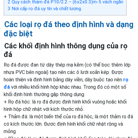
2
Quy cách thảm đá P10/2.2 – (6x2x0.3)m-5 vách ngăn
3
Nơi cấp rọ đá uy tín và chất lượng
Các loại rọ đá theo định hình và dạng
đặc biệt
Các khối định hình thông dụng của rọ
đá
Rọ đá được đan từ dây thép mạ kẽm (có thể bọc thêm lớp
nhựa PVC bên ngoài) tạo nên các ô lưới xoắn kép. Được
hoàn thiện và định hình bằng dây viền, dây buộc tạo nên
rọ
đá
với nhiều khối hình hộp khác nhau. Trong đó có một số
khối định hình thường gặp thông dụng:
+ Rọ đá hộc: là rọ đá được định hình khối vuông hoặc khối
hình hộp chữ nhật với kích thước nhỏ.
+ Thảm đá: là một biến thể của rọ đá hộc, là một thảm rọ đá
có kích thước lớn. Được định hình khối chữ nhật rộng và
mỏng.