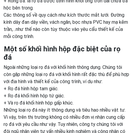
+ Rồng đá: là rọ đá được định hình khối ống tròn dài chưa đá
hộc bên trong.
Các thông số về quy cách như kích thước mắt lưới. Đường
kính dây đan dây viền, vách ngăn, bọc nhựa PVC hay mạ kẽm
trần,…như thế nào còn tùy thuộc vào yêu cẩu thiết kế của
mỗi công trình.
Một số khối hình hộp đặc biệt của rọ
đá
Ngoài những loại rọ đá với khối hình thông dụng. Chúng tôi
còn gặp những loại rọ đá với khối hình rất đặc thù để phù hợp
với địa hình và thiết kế của công trình, ví dụ như:
+ Rọ đá hình hộp tam giác.
+ Rọ đá khối hình hộp tứ giác.
+ Và rọ đá khối hình hộp gấp khúc.
Những loại rọ đá này ít thông dụng và tiêu hao nhiều vật tư.
Vì vậy, trên thị trường không có nhiều đơn vị nhận cung cấp
rọ đá với yêu cầu như vậy. Tuy nhiên, công ty chúng tôi với
đội ngũ nhân viên tư vấn nhiều kinh nghiệm và công nhân có