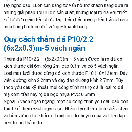
tay nghề cao. Luôn sẵn sàng tư vấn hỗ trợ khách hàng đưa ra
những giải pháp tối ưu để sản xuất, những loại rọ đá với thiết
kế từ đơn giản đến phức tạp. Đảm bảo mang đến trải nghiệm
mua hàng hài lòng đối với quý khách hàng.
Quy cách thảm đá P10/2.2 –
(6x2x0.3)m-5 vách ngăn
Thảm đá P10/2.2 – (6x2x0.3)m – 5 vách được là rọ đá có
kích thước dài 6m, rộng 2m, cao 0.3m và có 5 vách ngăn.
Loại mắt lưới được dùng có kích thước P10 (10×12)cm. Dây
viền đường kính 2.2mm và dây đan đường kính 2.7mm. Tùy
theo yêu cầu kỹ thuật mỗi công trình mà rọ đá là loại rọ đá
mạ kẽm trần hay rọ đá bọc nhựa PVC 0.5mm.
Ngoài 5 vách ngăn ngang, một số công trình yêu cầu cao còn
thiết kế thêm vách ngăn dọc. Nhằm tạo thêm tính chắc chắn
và bền vững cho khối rọ. Tránh sự di chuyển của vật liệu lập
bên trong thảm đá.