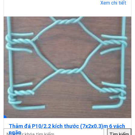
Xem chi tiết
Thảm đá P10/2.2 kích thước (7x2x0.3)m 6 vách
Tìm
ngăn
Tìm kiếm