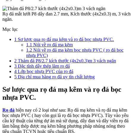
Rọ đá mắt lưới P8 dây đan 2.7 mm, Kích thước (4x2x0.3) m, 3 vách
ngăn.
Mục lục
1
Sơ lược qua rọ đá mạ kẽm và rọ đá bọc nhựa PVC.
1.1
Nói về rọ đá mạ kẽm
1.2
Nói về rọ đá mạ kẽm bọc nhựa PVC ( rọ đá bọc
nhựa PVC)
2
Thảm đá P8/2.7 kích thước (4x2x0.3)m 3 vách ngăn
3
Đặc tính dây thép làm rọ đá
4
Lớp bọc nhựa PVC của rọ đá
5
Địa chỉ mua hàng rọ đá uy tín chất lượng
Sơ lược qua rọ đá mạ kẽm và rọ đá bọc
nhựa PVC.
Rọ đá
hiện nay có 2 loại như sau: Rọ đá mạ kẽm và rọ đá mạ kẽm
bọc nhựa PVC ( hay còn gọi là rọ đá bọc nhựa PVC). Tùy vào yêu
cầu kỹ thuật của từng dự án mà sử dụng, dây đan và dây viền rọ đá
làm bằng thép được mạ kẽm bằng phương pháp nhúng nóng theo
tiêu chuẩn TCVN hoặc tiêu chuẩn BS.