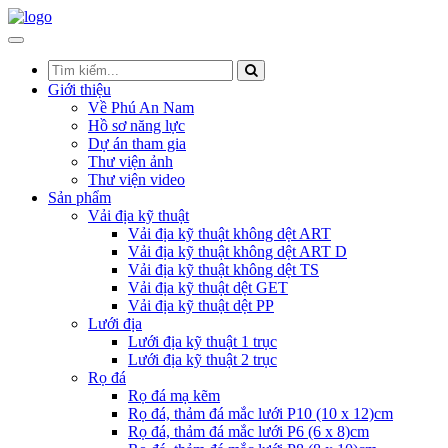
Giới thiệu
Về Phú An Nam
Hồ sơ năng lực
Dự án tham gia
Thư viện ảnh
Thư viện video
Sản phẩm
Vải địa kỹ thuật
Vải địa kỹ thuật không dệt ART
Vải địa kỹ thuật không dệt ART D
Vải địa kỹ thuật không dệt TS
Vải địa kỹ thuật dệt GET
Vải địa kỹ thuật dệt PP
Lưới địa
Lưới địa kỹ thuật 1 trục
Lưới địa kỹ thuật 2 trục
Rọ đá
Rọ đá mạ kẽm
Rọ đá, thảm đá mắc lưới P10 (10 x 12)cm
Rọ đá, thảm đá mắc lưới P6 (6 x 8)cm