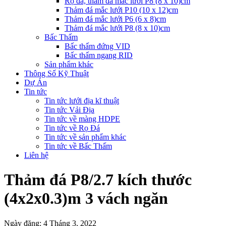
Rọ đá, thảm đá mắc lưới P8 (8 x 10)cm
Thảm đá mắc lưới P10 (10 x 12)cm
Thảm đá mắc lưới P6 (6 x 8)cm
Thảm đá mắc lưới P8 (8 x 10)cm
Bấc Thấm
Bấc thấm đứng VID
Bấc thấm ngang RID
Sản phẩm khác
Thông Số Kỹ Thuật
Dự Án
Tin tức
Tin tức lưới địa kĩ thuật
Tin tức Vải Địa
Tin tức về màng HDPE
Tin tức về Rọ Đá
Tin tức về sản phẩm khác
Tin tức về Bấc Thấm
Liên hệ
Thảm đá P8/2.7 kích thước
(4x2x0.3)m 3 vách ngăn
Ngày đăng: 4 Tháng 3, 2022