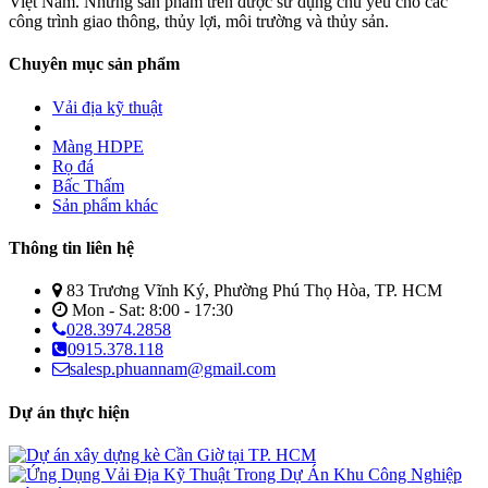
Việt Nam. Những sản phẩm trên được sử dụng chủ yếu cho các
công trình giao thông, thủy lợi, môi trường và thủy sản.
Chuyên mục sản phẩm
Vải địa kỹ thuật
Màng HDPE
Rọ đá
Bấc Thấm
Sản phẩm khác
Thông tin liên hệ
83 Trương Vĩnh Ký, Phường Phú Thọ Hòa, TP. HCM
Mon - Sat: 8:00 - 17:30
028.3974.2858
0915.378.118
salesp.phuannam@gmail.com
Dự án thực hiện