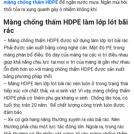
màng chống thấm HDPE
để ngăn nước mưa. Ngăn mùi hôi
thối tỏa ra xung quanh gây ô nhiễm không khí.
Màng chống thấm HDPE làm lớp lót bãi
rác
– Màng chống thấm HDPE được sử dụng làm lớp lót bãi rác .
Phải được sản xuất bằng công nghệ cán. Mật độ PE trong
màng phân bổ điều. Độ dày của màng tại các vị trí điều nhau
giúp khả năng chịu lực tại mọi vị trí của màng là gần như nhau.
Ổn định hơn so với màng chống thấm HDPE được sản xuất
bằng phương pháp thổi.
– Màng HDPE làm lớp lót bãi rác nên luôn ở trong trạng thái
tiếp xúc với chất thải, và vi sinh vật. Vì vậy, màng chống thấm
HDPE phải có thêm phụ gia kháng vi sinh. Chống lão hóa, có
tuổi thọ trên 20 năm. Để chất lượng công trình luôn được
đảm bảo.
– Xe cơ giới hạng nặng thường xuyên ra vào bãi rác. Nên
thường phải chịu một lực tác động lớn. Ngoài ra, trong rác
thải thường có lẫn nhiều vật cứng. Vì vậy, màng chống thấm