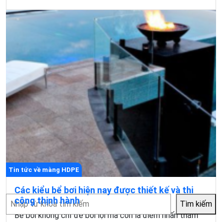
Tin tức về màng HDPE
Các kiểu bể bơi hiện nay được thiết kế và thi
Tìm
công thịnh hành
Tìm kiếm
kiếm
Bể bơi không chỉ để bơi lội mà còn là điểm nhấn thẩm