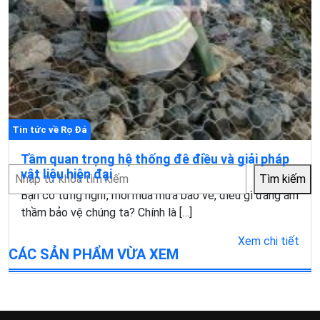
Tin tức về Rọ Đá
Tầm quan trọng hệ thống đê điều và giải pháp
Tìm
vật liệu hiện đại
Tìm kiếm
kiếm
Bạn có từng nghĩ, mỗi mùa mưa bão về, điều gì đang âm
thầm bảo vệ chúng ta? Chính là […]
Xem chi tiết
CÁC SẢN PHẨM VỪA XEM