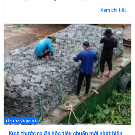
Xem chi tiết
Tin tức về Rọ Đá
Kích thước rọ đá hộc tiêu chuẩn mới nhất hiện