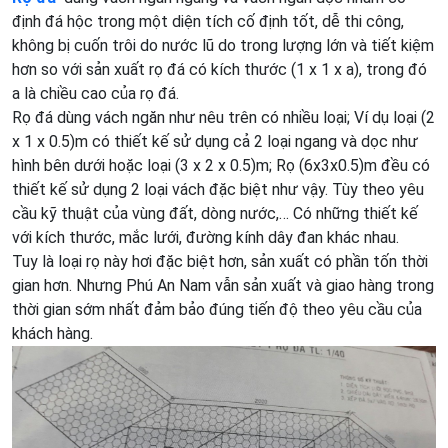
định đá hộc trong một diện tích cố định tốt, dễ thi công,
không bị cuốn trôi do nước lũ do trong lượng lớn và tiết kiệm
hơn so với sản xuất rọ đá có kích thước (1 x 1 x a), trong đó
a là chiều cao của rọ đá.
Rọ đá dùng vách ngăn như nêu trên có nhiều loại; Ví dụ loại (2
x 1 x 0.5)m có thiết kế sử dụng cả 2 loại ngang và dọc như
hình bên dưới hoặc loại (3 x 2 x 0.5)m; Rọ (6x3x0.5)m đều có
thiết kế sử dụng 2 loại vách đặc biệt như vậy. Tùy theo yêu
cầu kỹ thuật của vùng đất, dòng nước,… Có những thiết kế
với kích thước, mắc lưới, đường kính dây đan khác nhau.
Tuy là loại rọ này hơi đặc biệt hơn, sản xuất có phần tốn thời
gian hơn. Nhưng Phú An Nam vẫn sản xuất và giao hàng trong
thời gian sớm nhất đảm bảo đúng tiến độ theo yêu cầu của
khách hàng.