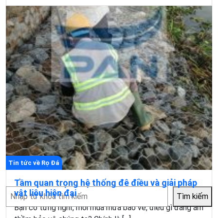
Tin tức về Rọ Đá
Tầm quan trọng hệ thống đê điều và giải pháp
Tìm
vật liệu hiện đại
Tìm kiếm
kiếm
Bạn có từng nghĩ, mỗi mùa mưa bão về, điều gì đang âm