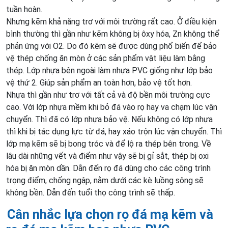
tuần hoàn.
Nhưng kẽm khả năng trơ với môi trường rất cao. Ở điều kiện
bình thường thì gần như kẽm không bị ôxy hóa, Zn không thể
phản ứng với O2. Do đó kẽm sẽ được dùng phổ biến để bảo
vệ thép chống ăn mòn ở các sản phẩm vật liệu làm bằng
thép. Lớp nhựa bên ngoài làm nhựa PVC giống như lớp bảo
vệ thứ 2. Giúp sản phẩm an toàn hơn, bảo vệ tốt hơn.
Nhựa thì gần như trơ với tất cả và độ bền môi trường cực
cao. Với lớp nhựa mềm khi bỏ đá vào rọ hay va chạm lúc vận
chuyển. Thì đã có lớp nhựa bảo vệ. Nếu không có lớp nhựa
thì khi bị tác dụng lực từ đá, hay xáo trộn lúc vận chuyển. Thì
lớp mạ kẽm sẽ bị bong tróc và để lộ ra thép bên trong. Về
lâu dài những vết và điểm như vậy sẽ bị gỉ sắt, thép bị oxi
hóa bị ăn mòn dần. Dẫn đến rọ đá dùng cho các công trình
trọng điểm, chống ngập, nằm dưới các kè luồng sông sẽ
không bền. Dẫn đến tuổi thọ công trình sẽ thấp.
Cân nhắc lựa chọn rọ đá mạ kẽm và