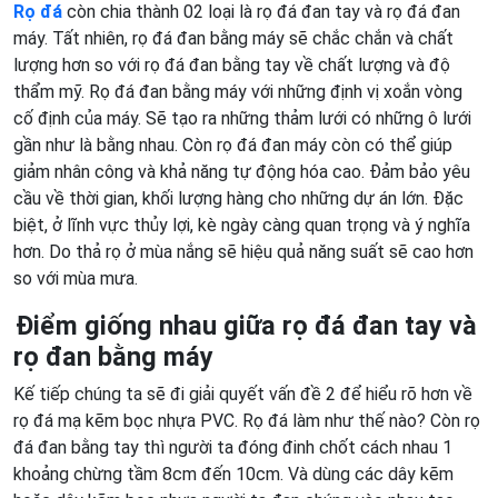
Rọ đá
còn chia thành 02 loại là rọ đá đan tay và rọ đá đan
máy. Tất nhiên, rọ đá đan bằng máy sẽ chắc chắn và chất
lượng hơn so với rọ đá đan bằng tay về chất lượng và độ
thẩm mỹ. Rọ đá đan bằng máy với những định vị xoắn vòng
cố định của máy. Sẽ tạo ra những thảm lưới có những ô lưới
gần như là bằng nhau. Còn rọ đá đan máy còn có thể giúp
giảm nhân công và khả năng tự động hóa cao. Đảm bảo yêu
cầu về thời gian, khối lượng hàng cho những dự án lớn. Đặc
biệt, ở lĩnh vực thủy lợi, kè ngày càng quan trọng và ý nghĩa
hơn. Do thả rọ ở mùa nắng sẽ hiệu quả năng suất sẽ cao hơn
so với mùa mưa.
Điểm giống nhau giữa rọ đá đan tay và
rọ đan bằng máy
Kế tiếp chúng ta sẽ đi giải quyết vấn đề 2 để hiểu rõ hơn về
rọ đá mạ kẽm bọc nhựa PVC. Rọ đá làm như thế nào? Còn rọ
đá đan bằng tay thì người ta đóng đinh chốt cách nhau 1
khoảng chừng tầm 8cm đến 10cm. Và dùng các dây kẽm