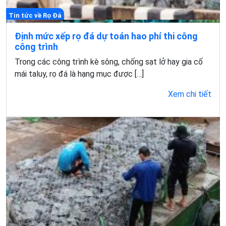
Tin tức về Rọ Đá
Định mức xếp rọ đá dự toán hao phí thi công
công trình
Trong các công trình kè sông, chống sạt lở hay gia cố
mái taluy, rọ đá là hạng mục được […]
Xem chi tiết