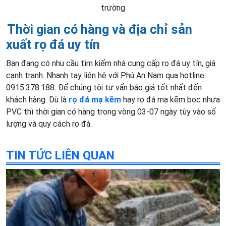
trường
Thời gian có hàng và địa chỉ sản
xuất rọ đá uy tín
Bạn đang có nhu cầu tìm kiếm nhà cung cấp rọ đá uy tín, giá
cạnh tranh. Nhanh tay liên hệ với Phú An Nam qua hotline:
0915.378.188. Để chúng tôi tư vấn báo giá tốt nhất đến
khách hàng. Dù là
rọ đá mạ kẽm
hay rọ đá mạ kẽm bọc nhựa
PVC thì thời gian có hàng trong vòng 03-07 ngày tùy vào số
lượng và quy cách rọ đá.
TIN TỨC LIÊN QUAN