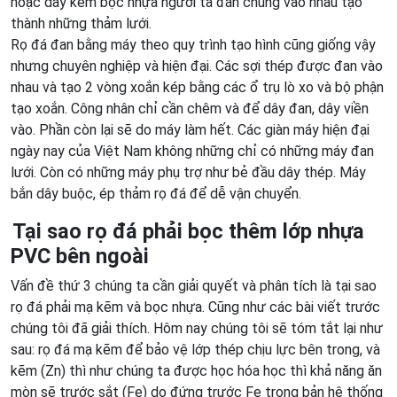
hoặc dây kẽm bọc nhựa người ta đan chúng vào nhau tạo
thành những thảm lưới.
Rọ đá đan bằng máy theo quy trình tạo hình cũng giống vậy
nhưng chuyên nghiệp và hiện đại. Các sợi thép được đan vào
nhau và tạo 2 vòng xoắn kép bằng các ổ trụ lò xo và bộ phận
tạo xoắn. Công nhân chỉ cần chêm và để dây đan, dây viền
vào. Phần còn lại sẽ do máy làm hết. Các giàn máy hiện đại
ngày nay của Việt Nam không những chỉ có những máy đan
lưới. Còn có những máy phụ trợ như bẻ đầu dây thép. Máy
bắn dây buộc, ép thảm rọ đá để dễ vận chuyển.
Tại sao rọ đá phải bọc thêm lớp nhựa
PVC bên ngoài
Vấn đề thứ 3 chúng ta cần giải quyết và phân tích là tại sao
rọ đá phải mạ kẽm và bọc nhựa. Cũng như các bài viết trước
chúng tôi đã giải thích. Hôm nay chúng tôi sẽ tóm tắt lại như
sau: rọ đá mạ kẽm để bảo vệ lớp thép chịu lực bên trong, và
kẽm (Zn) thì như chúng ta được học hóa học thì khả năng ăn
mòn sẽ trước sắt (Fe) do đứng trước Fe trong bản hệ thống