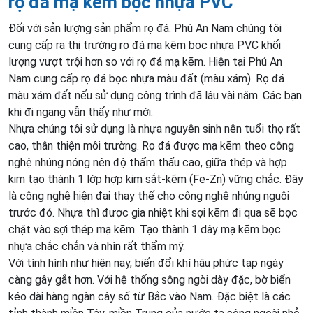
rọ đá mạ kẽm bọc nhựa PVC
Đối với sản lượng sản phẩm rọ đá. Phú An Nam chúng tôi
cung cấp ra thị trường rọ đá mạ kẽm bọc nhựa PVC khối
lượng vượt trội hơn so với rọ đá mạ kẽm. Hiện tại Phú An
Nam cung cấp rọ đá bọc nhựa màu đất (màu xám). Rọ đá
màu xám đất nếu sử dụng công trình đã lâu vài năm. Các bạn
khi đi ngang vẫn thấy như mới.
Nhựa chúng tôi sử dụng là nhựa nguyên sinh nên tuổi thọ rất
cao, thân thiện môi trường. Rọ đá được mạ kẽm theo công
nghệ nhúng nóng nên độ thẩm thấu cao, giữa thép và hợp
kim tạo thành 1 lớp hợp kim sắt-kẽm (Fe-Zn) vững chắc. Đây
là công nghệ hiện đại thay thế cho công nghệ nhúng nguội
trước đó. Nhựa thì được gia nhiệt khi sợi kẽm đi qua sẽ bọc
chặt vào sợi thép mạ kẽm. Tạo thành 1 dây mạ kẽm bọc
nhựa chắc chắn và nhìn rất thẩm mỹ.
Với tình hình như hiện nay, biến đổi khí hậu phức tạp ngày
càng gây gắt hơn. Với hệ thống sông ngòi dày đặc, bờ biển
kéo dài hàng ngàn cây số từ Bắc vào Nam. Đặc biệt là các