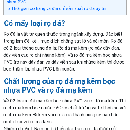
nhựa PVC
5
Thời gian có hàng và địa chỉ sản xuất rọ đá uy tín
Có mấy loại rọ đá?
Rọ đá là vật tư quen thuộc trong ngành xây dựng. Đặc biệt
trong làm đê, kè… mục đích chống sạt lỡ và xói mòn. Rọ đá
có 2 loại thông dụng đó là: Rọ đá mạ kẽm (rọ này dây đan,
dây viền của rọ chỉ nhúng kẽm). Và rọ đá mạ kẽm bọc nhựa
PVC (rọ này dây đan và dây viền sau khi nhúng kẽm thì được
bọc thêm lớp nhựa PVC bên ngoài).
Chất lượng của rọ đá mạ kẽm bọc
nhựa PVC và rọ đá mạ kẽm
Về 02 loại rọ đá mạ kẽm bọc nhựa PVC và rọ đá mạ kẽm. Thì
rọ đá mạ kẽm bọc nhựa PVC sẽ chất lượng và tốt hơn so với
rọ đá mạ kẽm. Đi kèm với nó là giá thành cũng sẽ cao hơn
một ít so với rọ mạ kẽm.
Nhưng do Việt Nam có bờ biển dài. Đa số rọ đá được sử