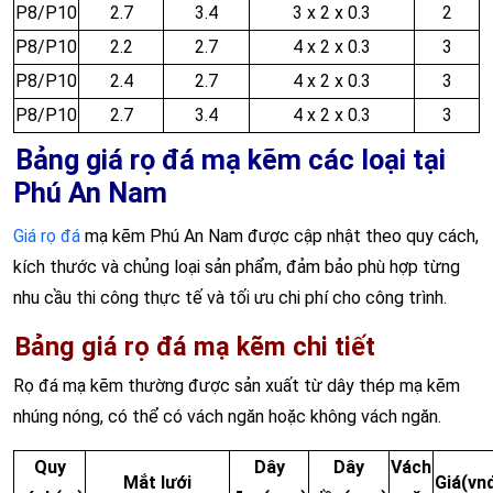
P8/P10
2.7
3.4
3 x 2 x 0.3
2
P8/P10
2.2
2.7
4 x 2 x 0.3
3
P8/P10
2.4
2.7
4 x 2 x 0.3
3
P8/P10
2.7
3.4
4 x 2 x 0.3
3
Bảng giá rọ đá mạ kẽm các loại tại
Phú An Nam
Giá rọ đá
mạ kẽm Phú An Nam được cập nhật theo quy cách,
kích thước và chủng loại sản phẩm, đảm bảo phù hợp từng
nhu cầu thi công thực tế và tối ưu chi phí cho công trình.
Bảng giá rọ đá mạ kẽm chi tiết
Rọ đá mạ kẽm thường được sản xuất từ dây thép mạ kẽm
nhúng nóng, có thể có vách ngăn hoặc không vách ngăn.
Quy
Dây
Dây
Vách
Mắt lưới
Giá
(vn