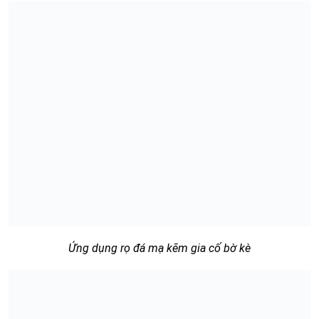
Ứng dụng rọ đá mạ kẽm gia cố bờ kè