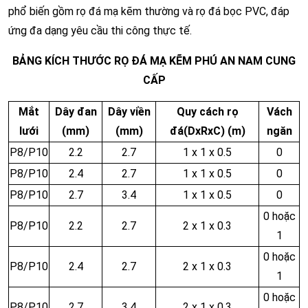
phổ biến gồm rọ đá mạ kẽm thường và rọ đá bọc PVC, đáp
ứng đa dạng yêu cầu thi công thực tế.
BẢNG KÍCH THƯỚC RỌ ĐÁ MẠ KẼM PHÚ AN NAM CUNG
CẤP
Mắt
Dây đan
Dây viền
Quy cách rọ
Vách
lưới
(mm)
(mm)
đá
(DxRxC) (m)
ngăn
P8/P10
2.2
2.7
1 x 1 x 0.5
0
P8/P10
2.4
2.7
1 x 1 x 0.5
0
P8/P10
2.7
3.4
1 x 1 x 0.5
0
0 hoặc
P8/P10
2.2
2.7
2 x 1 x 0.3
1
0 hoặc
P8/P10
2.4
2.7
2 x 1 x 0.3
1
0 hoặc
P8/P10
2.7
3.4
2 x 1 x 0.3