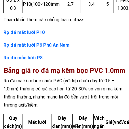
6 x 2 x
1.144.
P10(100×120)mm
2.7
3.4
5
0.3
1.303
Tham khảo thêm các chủng loại rọ đá>>
Rọ đá mắt lưới P10
Rọ đá mắt lưới P6 Phú An Nam
Rọ đá mắc lưới P8
Bảng giá rọ đá mạ kẽm bọc PVC 1.0mm
Rọ đá mạ kẽm bọc nhựa PVC (với lớp nhựa dày từ 0.5 –
1.0mm) thường có giá cao hơn từ 20-30% so với rọ mạ kẽm
thông thường, nhưng mang lại độ bền vượt trội trong môi
trường axit/kiềm.
Quy
Dây
Dây
Vách
Mắt lưới
Giá
(vnđ/cá
cách
(m)
đan
(mm)
viền
(mm)
ngăn