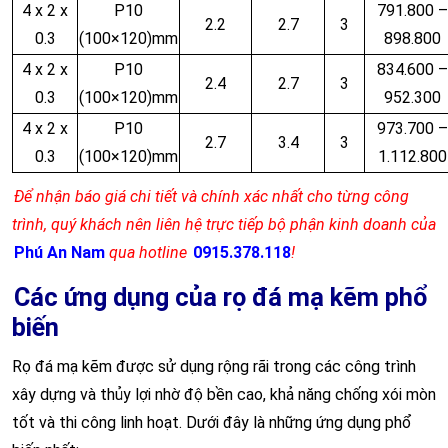
4 x 2 x
P10
791.800 –
2.2
2.7
3
0.3
(100×120)mm
898.800
4 x 2 x
P10
834.600 –
2.4
2.7
3
0.3
(100×120)mm
952.300
4 x 2 x
P10
973.700 –
2.7
3.4
3
0.3
(100×120)mm
1.112.800
Để nhận báo giá chi tiết và chính xác nhất cho từng công
trình, quý khách nên liên hệ trực tiếp bộ phận kinh doanh của
Phú An Nam
qua hotline
0915.378.118
!
Các ứng dụng của rọ đá mạ kẽm phổ
biến
Rọ đá mạ kẽm được sử dụng rộng rãi trong các công trình
xây dựng và thủy lợi nhờ độ bền cao, khả năng chống xói mòn
tốt và thi công linh hoạt. Dưới đây là những ứng dụng phổ