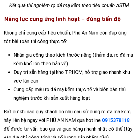
Kết quả thí nghiệm rọ đá mạ kẽm theo tiêu chuẩn ASTM
Năng lực cung ứng linh hoạt – đúng tiến độ
Không chỉ cung cấp tiêu chuẩn, Phú An Nam còn đáp ứng
tốt bài toán thi công thực tế:
Nhận gia công theo kích thước riêng (thảm đá, rọ đá mạ
kẽm khổ lớn theo bản vẽ)
Duy trì sẵn hàng tại kho TP.HCM, hỗ trợ giao nhanh khu
vực lân cận
Cung cấp mẫu rọ đá mạ kẽm thực tế và biên bản thử
nghiệm trước khi sản xuất hàng loạt
Bất cứ khi nào quý khách có nhu cầu sử dụng rọ đá mạ kẽm,
hãy liên hệ ngay với PHÚ AN NAM qua hotline
0915378118
để được tư vấn, báo giá và giao hàng nhanh nhất có thể (tùy
vào địa chỉ công trình và số lượng sản phẩm cần).