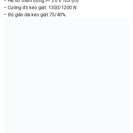
– Hệ số thẩm đứng:>= 3.0 x 103 (m)
– Cường độ kéo giật: 1300/1200 N
– Độ giãn dài kéo giật:75/40%.