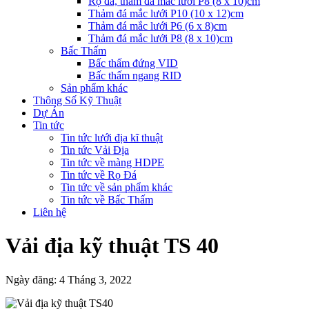
Rọ đá, thảm đá mắc lưới P8 (8 x 10)cm
Thảm đá mắc lưới P10 (10 x 12)cm
Thảm đá mắc lưới P6 (6 x 8)cm
Thảm đá mắc lưới P8 (8 x 10)cm
Bấc Thấm
Bấc thấm đứng VID
Bấc thấm ngang RID
Sản phẩm khác
Thông Số Kỹ Thuật
Dự Án
Tin tức
Tin tức lưới địa kĩ thuật
Tin tức Vải Địa
Tin tức về màng HDPE
Tin tức về Rọ Đá
Tin tức về sản phẩm khác
Tin tức về Bấc Thấm
Liên hệ
Vải địa kỹ thuật TS 40
Ngày đăng: 4 Tháng 3, 2022