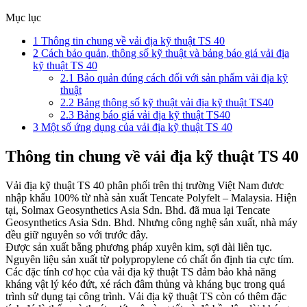
Mục lục
1
Thông tin chung về vải địa kỹ thuật TS 40
2
Cách bảo quản, thông số kỹ thuật và bảng báo giá vải địa
kỹ thuật TS 40
2.1
Bảo quản đúng cách đối với sản phẩm vải địa kỹ
thuật
2.2
Bảng thông số kỹ thuật vải địa kỹ thuật TS40
2.3
Bảng báo giá vải địa kỹ thuật TS40
3
Một số ứng dụng của vải địa kỹ thuật TS 40
Thông tin chung về vải địa kỹ thuật TS 40
Vải địa kỹ thuật TS 40 phân phối trên thị trường Việt Nam đươc
nhập khẩu 100% từ nhà sản xuất Tencate Polyfelt – Malaysia. Hiện
tại, Solmax Geosynthetics Asia Sdn. Bhd. đã mua lại Tencate
Geosynthetics Asia Sdn. Bhd. Nhưng công nghệ sản xuất, nhà máy
đều giữ nguyên so với trước đây​.
Được sản xuất bằng phương pháp xuyên kim, sợi dài liên tục.
Nguyên liệu sản xuất từ ​​polypropylene có chất ổn định tia cực tím.
Các đặc tính cơ học của vải địa kỹ thuật TS đảm bảo khả năng
kháng vật lý kéo đứt, xé rách đâm thủng và kháng bục trong quá
trình sử dụng tại công trình. Vải địa kỹ thuật TS còn có thêm đặc