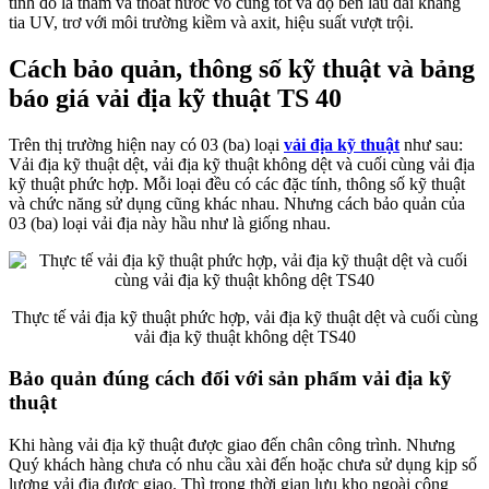
tính đó là thấm và thoát nước vô cùng tốt và độ bền lâu dài kháng
tia UV, trơ với môi trường kiềm và axit, hiệu suất vượt trội.
Cách bảo quản, thông số kỹ thuật và bảng
báo giá vải địa kỹ thuật TS 40
Trên thị trường hiện nay có 03 (ba) loại
vải địa kỹ thuật
như sau:
Vải địa kỹ thuật dệt, vải địa kỹ thuật không dệt và cuối cùng vải địa
kỹ thuật phức hợp. Mỗi loại đều có các đặc tính, thông số kỹ thuật
và chức năng sử dụng cũng khác nhau. Nhưng cách bảo quản của
03 (ba) loại vải địa này hầu như là giống nhau.
Thực tế vải địa kỹ thuật phức hợp, vải địa kỹ thuật dệt và cuối cùng
vải địa kỹ thuật không dệt TS40
Bảo quản đúng cách đối với sản phẩm vải địa kỹ
thuật
Khi hàng vải địa kỹ thuật được giao đến chân công trình. Nhưng
Quý khách hàng chưa có nhu cầu xài đến hoặc chưa sử dụng kịp số
lượng vải địa được giao. Thì trong thời gian lưu kho ngoài công