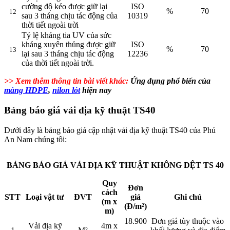
cường độ kéo được giữ lại
ISO
%
70
12
sau 3 tháng chịu tác động của
10319
thời tiết ngoài trời
Tỷ lệ kháng tia UV của sức
kháng xuyên thủng được giữ
ISO
%
70
13
lại sau 3 tháng chịu tác động
12236
của thời tiết ngoài trời.
>> Xem thêm thông tin bài viết khác:
Ứng dụng phổ biến của
màng HDPE
,
nilon lót
hiện nay
Bảng báo giá vải địa kỹ thuật TS40
Dưới đây là bảng báo giá cập nhật vải địa kỹ thuật TS40 của Phú
An Nam chúng tôi:
BẢNG BÁO GIÁ VẢI ĐỊA KỸ THUẬT KHÔNG DỆT TS 40
Quy
Đơn
cách
STT
Loại vật tư
ĐVT
giá
Ghi chú
(m x
(Đ/m²)
m)
18.900
Đơn giá tùy thuộc vào
Vải địa kỹ
4m x