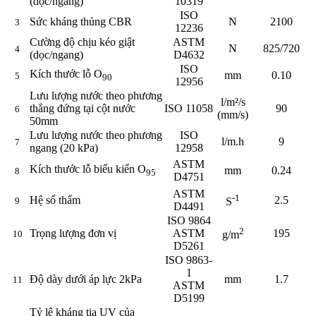
(dọc/ngang)
10319
ISO
Sức kháng thủng CBR
N
2100
3
12236
Cường độ chịu kéo giật
ASTM
N
825/720
4
(dọc/ngang)
D4632
ISO
Kích thước lỗ O
mm
0.10
5
90
12956
Lưu lượng nước theo phương
l/m²/s
thẳng đứng tại cột nước
ISO 11058
90
6
(mm/s)
50mm
Lưu lượng nước theo phương
ISO
l/m.h
9
7
ngang (20 kPa)
12958
ASTM
Kích thước lỗ biểu kiến O
mm
0.24
8
95
D4751
ASTM
-1
Hệ số thấm
2.5
9
S
D4491
ISO 9864
2
Trọng lượng đơn vị
ASTM
195
10
g/m
D5261
ISO 9863-
1
Độ dày dưới áp lực 2kPa
mm
1.7
11
ASTM
D5199
Tỷ lệ kháng tia UV của