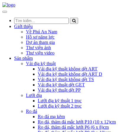
Giới thiệu
Về Phú An Nam
Hồ sơ năng lực
Dự án tham gia
Thư viện ảnh
Thư viện video
Sản phẩm
Vải địa kỹ thuật
Vải địa kỹ thuật không dệt ART
Vải địa kỹ thuật không dệt ART D
Vải địa kỹ thuật không dệt TS
Vải địa kỹ thuật dệt GET
Vải địa kỹ thuật dệt PP
Lưới địa
Lưới địa kỹ thuật 1 trục
Lưới địa kỹ thuật 2 trục
Rọ đá
Rọ đá mạ kẽm
Rọ đá, thảm đá mắc lưới P10 (10 x 12)cm
Rọ đá, thảm đá mắc lưới P6 (6 x 8)cm