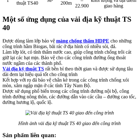
1
M²
–
khối lượng và địa điểm
thuật TS40
200m
22.900
giao hàng
Một số ứng dụng của vải địa kỹ thuật TS
40
Được dùng làm lớp bảo vệ
màng chống thấm HDPE
cho những
công trình hầm Biogas, bãi rác ở địa hình có nhiều sỏi, đá.
Làm lớp lót, có tính thấm nước cao, giúp công trình chống trôi cát
giữ lại các hạt mịn. Bảo vệ cho các công trình đường ống thoát
nước ngầm của các thành phố.
Vải địa kỹ thuật TS
rất bền bỉ theo thời gian và được sử dụng lâu
dài đem lại hiệu quả tốt cho công trình
Kết hợp với rọ đá bảo vệ chân kè trong các công trình chống xói
mòn, xâm ngập mặn ở các tỉnh Tây Nam Bộ.
Được sử dụng phổ biến trong các công trình đường nội bộ, công
trình đường nông thôn, các đường dẫn vào các cầu – đường cao tốc,
đường hương lộ, quốc lộ.
Hình ảnh vải địa kỹ thuật TS 40 giao đến công trình
Sản phẩm liên quan: