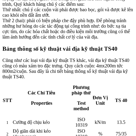
trình, Quý khách hàng chú ý các điểm sau:
Thứ nhất: chú ý các cuộn vải phải được bao bọc, gói và được kê lên
cao khỏi nền đất ẩm ướt.
Thứ 2 (hai): phải có biện pháp che đậy phù hợp. Để phòng tránh
những hư hỏng do các tác động tại công trình như: do bức xạ tia
cực tím, do các hóa chất hoặc do điều kiện môi trường cũng có thể
làm ảnh hưởng đến các tính chất cơ lý của vải địa.
Bảng thông số kỹ thuật vải địa kỹ thuật TS40
Cũng như các loại vải địa kỹ thuật TS khác, vải địa kỹ thuật TS40
cũng có màu xám tro đặc trưng. Quy cách cuộn: 4mx200m tức
800m2/cuộn. Sau đây là chi tiết bảng thông số kỹ thuật vải địa kỹ
thuật TS40.
Phương
Các Chỉ Tiêu
pháp thử
Đơn Vị
STT
TS 40
Properties
Test
Unit
method
ISO
Cường độ chịu kéo
kN/m
13.5
1
10319
Độ giãn dài khi kéo
ISO
%
75/35
2