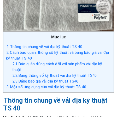
Mục lục
1
Thông tin chung về vải địa kỹ thuật TS 40
2
Cách bảo quản, thông số kỹ thuật và bảng báo giá vải địa
kỹ thuật TS 40
2.1
Bảo quản đúng cách đối với sản phẩm vải địa kỹ
thuật
2.2
Bảng thông số kỹ thuật vải địa kỹ thuật TS40
2.3
Bảng báo giá vải địa kỹ thuật TS40
3
Một số ứng dụng của vải địa kỹ thuật TS 40
Thông tin chung về vải địa kỹ thuật
TS 40