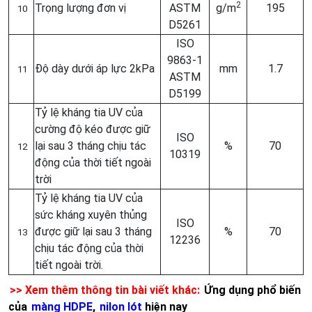
2
Trọng lượng đơn vị
ASTM
g/m
195
10
D5261
ISO
9863-1
Độ dày dưới áp lực 2kPa
mm
1.7
11
ASTM
D5199
Tỷ lệ kháng tia UV của
cường độ kéo được giữ
ISO
lại sau 3 tháng chịu tác
%
70
12
10319
động của thời tiết ngoài
trời
Tỷ lệ kháng tia UV của
sức kháng xuyên thủng
ISO
được giữ lại sau 3 tháng
%
70
13
12236
chịu tác động của thời
tiết ngoài trời.
>> Xem thêm thông tin bài viết khác:
Ứng dụng phổ biến
của
màng HDPE
,
nilon lót
hiện nay