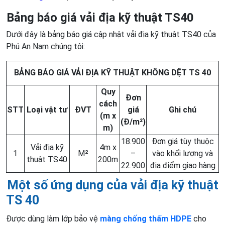
Bảng báo giá vải địa kỹ thuật TS40
Dưới đây là bảng báo giá cập nhật vải địa kỹ thuật TS40 của
Phú An Nam chúng tôi:
BẢNG BÁO GIÁ VẢI ĐỊA KỸ THUẬT KHÔNG DỆT TS 40
Quy
Đơn
cách
STT
Loại vật tư
ĐVT
giá
Ghi chú
(m x
(Đ/m²)
m)
18.900
Đơn giá tùy thuộc
Vải địa kỹ
4m x
1
M²
–
vào khối lượng và
thuật TS40
200m
22.900
địa điểm giao hàng
Một số ứng dụng của vải địa kỹ thuật
TS 40
Được dùng làm lớp bảo vệ
màng chống thấm HDPE
cho