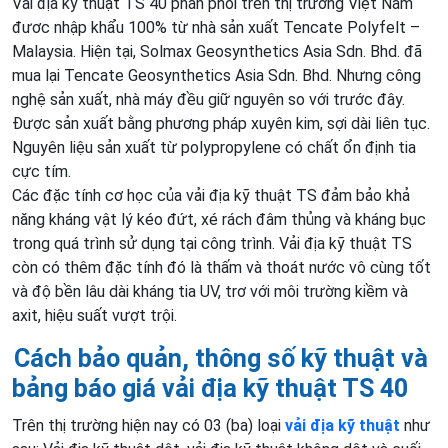
Vải địa kỹ thuật TS 40 phân phối trên thị trường Việt Nam
đươc nhập khẩu 100% từ nhà sản xuất Tencate Polyfelt –
Malaysia. Hiện tại, Solmax Geosynthetics Asia Sdn. Bhd. đã
mua lại Tencate Geosynthetics Asia Sdn. Bhd. Nhưng công
nghệ sản xuất, nhà máy đều giữ nguyên so với trước đây​.
Được sản xuất bằng phương pháp xuyên kim, sợi dài liên tục.
Nguyên liệu sản xuất từ ​​polypropylene có chất ổn định tia
cực tím.
Các đặc tính cơ học của vải địa kỹ thuật TS đảm bảo khả
năng kháng vật lý kéo đứt, xé rách đâm thủng và kháng bục
trong quá trình sử dụng tại công trình. Vải địa kỹ thuật TS
còn có thêm đặc tính đó là thấm và thoát nước vô cùng tốt
và độ bền lâu dài kháng tia UV, trơ với môi trường kiềm và
axit, hiệu suất vượt trội.
Cách bảo quản, thông số kỹ thuật và
bảng báo giá vải địa kỹ thuật TS 40
Trên thị trường hiện nay có 03 (ba) loại
vải địa kỹ thuật
như