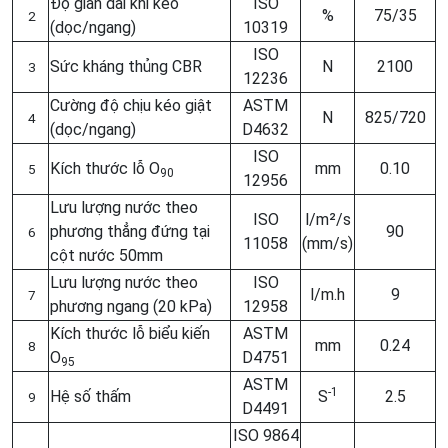
Độ giãn dài khi kéo
ISO
%
75/35
2
(dọc/ngang)
10319
ISO
Sức kháng thủng CBR
N
2100
3
12236
Cường độ chịu kéo giật
ASTM
N
825/720
4
(dọc/ngang)
D4632
ISO
Kích thước lỗ O
mm
0.10
5
90
12956
Lưu lượng nước theo
ISO
l/m²/s
phương thẳng đứng tại
90
6
11058
(mm/s)
cột nước 50mm
Lưu lượng nước theo
ISO
l/m.h
9
7
phương ngang (20 kPa)
12958
Kích thước lỗ biểu kiến
ASTM
mm
0.24
8
O
D4751
95
ASTM
-1
Hệ số thấm
S
2.5
9
D4491
ISO 9864