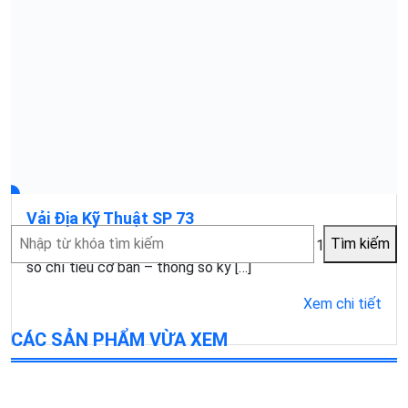
Vải Địa Kỹ Thuật SP 73
Tìm
Tìm kiếm
Mục lục1 Đặc điểm của vải địa kỹ thuật SP731.1 Một
kiếm
số chỉ tiêu cơ bản – thông số kỹ […]
Xem chi tiết
CÁC SẢN PHẨM VỪA XEM