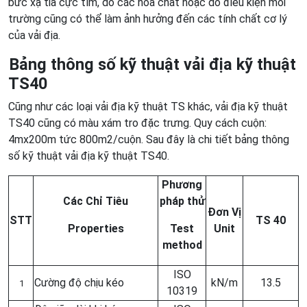
bức xạ tia cực tím, do các hóa chất hoặc do điều kiện môi
trường cũng có thể làm ảnh hưởng đến các tính chất cơ lý
của vải địa.
Bảng thông số kỹ thuật vải địa kỹ thuật
TS40
Cũng như các loại vải địa kỹ thuật TS khác, vải địa kỹ thuật
TS40 cũng có màu xám tro đặc trưng. Quy cách cuộn:
4mx200m tức 800m2/cuộn. Sau đây là chi tiết bảng thông
số kỹ thuật vải địa kỹ thuật TS40.
Phương
Các Chỉ Tiêu
pháp thử
Đơn Vị
STT
TS 40
Properties
Test
Unit
method
ISO
Cường độ chịu kéo
kN/m
13.5
1
10319