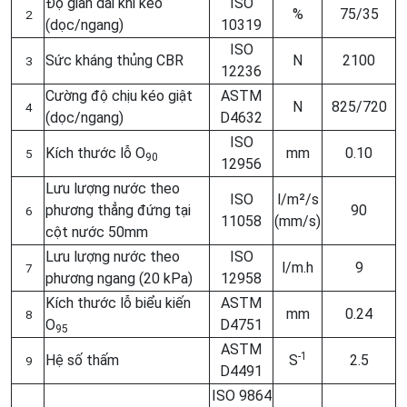
Độ giãn dài khi kéo
ISO
%
75/35
2
(dọc/ngang)
10319
ISO
Sức kháng thủng CBR
N
2100
3
12236
Cường độ chịu kéo giật
ASTM
N
825/720
4
(dọc/ngang)
D4632
ISO
Kích thước lỗ O
mm
0.10
5
90
12956
Lưu lượng nước theo
ISO
l/m²/s
phương thẳng đứng tại
90
6
11058
(mm/s)
cột nước 50mm
Lưu lượng nước theo
ISO
l/m.h
9
7
phương ngang (20 kPa)
12958
Kích thước lỗ biểu kiến
ASTM
mm
0.24
8
O
D4751
95
ASTM
-1
Hệ số thấm
S
2.5
9
D4491
ISO 9864