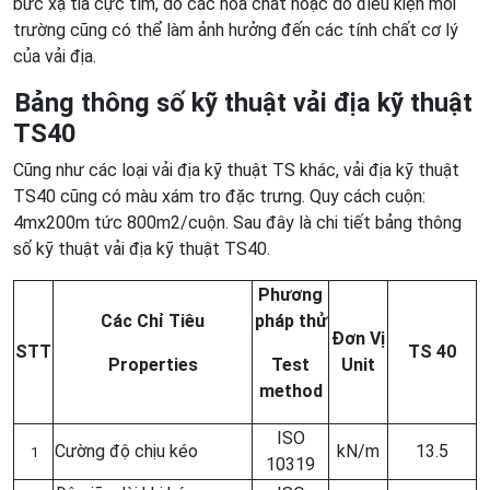
bức xạ tia cực tím, do các hóa chất hoặc do điều kiện môi
trường cũng có thể làm ảnh hưởng đến các tính chất cơ lý
của vải địa.
Bảng thông số kỹ thuật vải địa kỹ thuật
TS40
Cũng như các loại vải địa kỹ thuật TS khác, vải địa kỹ thuật
TS40 cũng có màu xám tro đặc trưng. Quy cách cuộn:
4mx200m tức 800m2/cuộn. Sau đây là chi tiết bảng thông
số kỹ thuật vải địa kỹ thuật TS40.
Phương
Các Chỉ Tiêu
pháp thử
Đơn Vị
STT
TS 40
Properties
Test
Unit
method
ISO
Cường độ chịu kéo
kN/m
13.5
1
10319