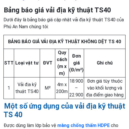
Bảng báo giá vải địa kỹ thuật TS40
Dưới đây là bảng báo giá cập nhật vải địa kỹ thuật TS40 của
Phú An Nam chúng tôi:
BẢNG BÁO GIÁ VẢI ĐỊA KỸ THUẬT KHÔNG DỆT TS 40
Quy
Đơn
cách
STT
Loại vật tư
ĐVT
giá
Ghi chú
(m x
(Đ/m²)
m)
18.900
Đơn giá tùy thuộc
Vải địa kỹ
4m x
1
M²
–
vào khối lượng và
thuật TS40
200m
22.900
địa điểm giao hàng
Một số ứng dụng của vải địa kỹ thuật
TS 40
Được dùng làm lớp bảo vệ
màng chống thấm HDPE
cho