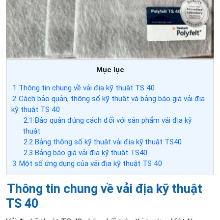
Mục lục
1
Thông tin chung về vải địa kỹ thuật TS 40
2
Cách bảo quản, thông số kỹ thuật và bảng báo giá vải địa
kỹ thuật TS 40
2.1
Bảo quản đúng cách đối với sản phẩm vải địa kỹ
thuật
2.2
Bảng thông số kỹ thuật vải địa kỹ thuật TS40
2.3
Bảng báo giá vải địa kỹ thuật TS40
3
Một số ứng dụng của vải địa kỹ thuật TS 40
Thông tin chung về vải địa kỹ thuật
TS 40