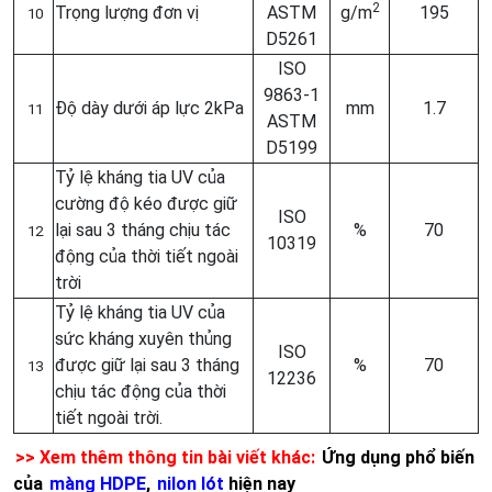
2
Trọng lượng đơn vị
ASTM
g/m
195
10
D5261
ISO
9863-1
Độ dày dưới áp lực 2kPa
mm
1.7
11
ASTM
D5199
Tỷ lệ kháng tia UV của
cường độ kéo được giữ
ISO
lại sau 3 tháng chịu tác
%
70
12
10319
động của thời tiết ngoài
trời
Tỷ lệ kháng tia UV của
sức kháng xuyên thủng
ISO
được giữ lại sau 3 tháng
%
70
13
12236
chịu tác động của thời
tiết ngoài trời.
>> Xem thêm thông tin bài viết khác:
Ứng dụng phổ biến
của
màng HDPE
,
nilon lót
hiện nay