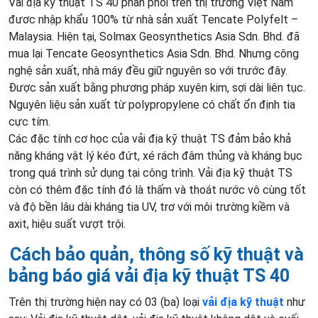
Vải địa kỹ thuật TS 40 phân phối trên thị trường Việt Nam
đươc nhập khẩu 100% từ nhà sản xuất Tencate Polyfelt –
Malaysia. Hiện tại, Solmax Geosynthetics Asia Sdn. Bhd. đã
mua lại Tencate Geosynthetics Asia Sdn. Bhd. Nhưng công
nghệ sản xuất, nhà máy đều giữ nguyên so với trước đây​.
Được sản xuất bằng phương pháp xuyên kim, sợi dài liên tục.
Nguyên liệu sản xuất từ ​​polypropylene có chất ổn định tia
cực tím.
Các đặc tính cơ học của vải địa kỹ thuật TS đảm bảo khả
năng kháng vật lý kéo đứt, xé rách đâm thủng và kháng bục
trong quá trình sử dụng tại công trình. Vải địa kỹ thuật TS
còn có thêm đặc tính đó là thấm và thoát nước vô cùng tốt
và độ bền lâu dài kháng tia UV, trơ với môi trường kiềm và
axit, hiệu suất vượt trội.
Cách bảo quản, thông số kỹ thuật và
bảng báo giá vải địa kỹ thuật TS 40
Trên thị trường hiện nay có 03 (ba) loại
vải địa kỹ thuật
như