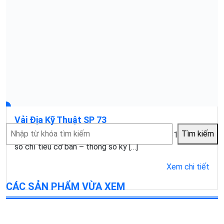
Vải Địa Kỹ Thuật SP 73
Tìm
Tìm kiếm
Mục lục1 Đặc điểm của vải địa kỹ thuật SP731.1 Một
kiếm
số chỉ tiêu cơ bản – thông số kỹ […]
Xem chi tiết
CÁC SẢN PHẨM VỪA XEM