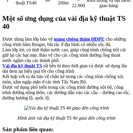
1
M²
–
khối lượng và địa điểm
thuật TS40
200m
22.900
giao hàng
Một số ứng dụng của vải địa kỹ thuật TS
40
Được dùng làm lớp bảo vệ
màng chống thấm HDPE
cho những
công trình hầm Biogas, bãi rác ở địa hình có nhiều sỏi, đá.
Làm lớp lót, có tính thấm nước cao, giúp công trình chống trôi cát
giữ lại các hạt mịn. Bảo vệ cho các công trình đường ống thoát
nước ngầm của các thành phố.
Vải địa kỹ thuật TS
rất bền bỉ theo thời gian và được sử dụng lâu
dài đem lại hiệu quả tốt cho công trình
Kết hợp với rọ đá bảo vệ chân kè trong các công trình chống xói
mòn, xâm ngập mặn ở các tỉnh Tây Nam Bộ.
Được sử dụng phổ biến trong các công trình đường nội bộ, công
trình đường nông thôn, các đường dẫn vào các cầu – đường cao tốc,
đường hương lộ, quốc lộ.
Hình ảnh vải địa kỹ thuật TS 40 giao đến công trình
Sản phẩm liên quan: