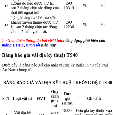
cường độ kéo được giữ lại
ISO
%
70
12
sau 3 tháng chịu tác động của
10319
thời tiết ngoài trời
Tỷ lệ kháng tia UV của sức
kháng xuyên thủng được giữ
ISO
%
70
13
lại sau 3 tháng chịu tác động
12236
của thời tiết ngoài trời.
>> Xem thêm thông tin bài viết khác:
Ứng dụng phổ biến của
màng HDPE
,
nilon lót
hiện nay
Bảng báo giá vải địa kỹ thuật TS40
Dưới đây là bảng báo giá cập nhật vải địa kỹ thuật TS40 của Phú
An Nam chúng tôi:
BẢNG BÁO GIÁ VẢI ĐỊA KỸ THUẬT KHÔNG DỆT TS 40
Quy
Đơn
cách
STT
Loại vật tư
ĐVT
giá
Ghi chú
(m x
(Đ/m²)
m)
18.900
Đơn giá tùy thuộc vào
Vải địa kỹ
4m x