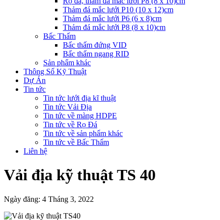
Rọ đá, thảm đá mắc lưới P8 (8 x 10)cm
Thảm đá mắc lưới P10 (10 x 12)cm
Thảm đá mắc lưới P6 (6 x 8)cm
Thảm đá mắc lưới P8 (8 x 10)cm
Bấc Thấm
Bấc thấm đứng VID
Bấc thấm ngang RID
Sản phẩm khác
Thông Số Kỹ Thuật
Dự Án
Tin tức
Tin tức lưới địa kĩ thuật
Tin tức Vải Địa
Tin tức về màng HDPE
Tin tức về Rọ Đá
Tin tức về sản phẩm khác
Tin tức về Bấc Thấm
Liên hệ
Vải địa kỹ thuật TS 40
Ngày đăng: 4 Tháng 3, 2022