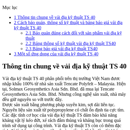
Mục lục
1
Thông tin chung về vải địa kỹ thuật TS 40
2
Cách bảo quản, thông số kỹ thuật và bảng báo giá vải địa
kỹ thuật TS 40
2.1
Bảo quản đúng cách đối với sản phẩm vải địa kỹ
thuật
2.2
Bảng thông số kỹ thuật vải địa kỹ thuật TS40
2.3
Bảng báo giá vải địa kỹ thuật TS40
3
Một số ứng dụng của vải địa kỹ thuật TS 40
Thông tin chung về vải địa kỹ thuật TS 40
Vải địa kỹ thuật TS 40 phân phối trên thị trường Việt Nam đươc
nhập khẩu 100% từ nhà sản xuất Tencate Polyfelt – Malaysia. Hiện
tại, Solmax Geosynthetics Asia Sdn. Bhd. đã mua lại Tencate
Geosynthetics Asia Sdn. Bhd. Nhưng công nghệ sản xuất, nhà máy
đều giữ nguyên so với trước đây​.
Được sản xuất bằng phương pháp xuyên kim, sợi dài liên tục.
Nguyên liệu sản xuất từ ​​polypropylene có chất ổn định tia cực tím.
Các đặc tính cơ học của vải địa kỹ thuật TS đảm bảo khả năng
kháng vật lý kéo đứt, xé rách đâm thủng và kháng bục trong quá
trình sử dụng tại công trình. Vải địa kỹ thuật TS còn có thêm đặc