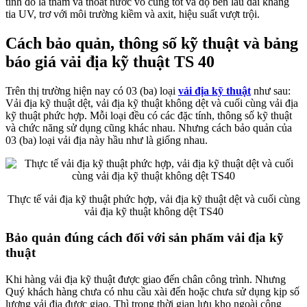
tính đó là thấm và thoát nước vô cùng tốt và độ bền lâu dài kháng
tia UV, trơ với môi trường kiềm và axit, hiệu suất vượt trội.
Cách bảo quản, thông số kỹ thuật và bảng
báo giá vải địa kỹ thuật TS 40
Trên thị trường hiện nay có 03 (ba) loại
vải địa kỹ thuật
như sau:
Vải địa kỹ thuật dệt, vải địa kỹ thuật không dệt và cuối cùng vải địa
kỹ thuật phức hợp. Mỗi loại đều có các đặc tính, thông số kỹ thuật
và chức năng sử dụng cũng khác nhau. Nhưng cách bảo quản của
03 (ba) loại vải địa này hầu như là giống nhau.
Thực tế vải địa kỹ thuật phức hợp, vải địa kỹ thuật dệt và cuối cùng
vải địa kỹ thuật không dệt TS40
Bảo quản đúng cách đối với sản phẩm vải địa kỹ
thuật
Khi hàng vải địa kỹ thuật được giao đến chân công trình. Nhưng
Quý khách hàng chưa có nhu cầu xài đến hoặc chưa sử dụng kịp số
lượng vải địa được giao. Thì trong thời gian lưu kho ngoài công