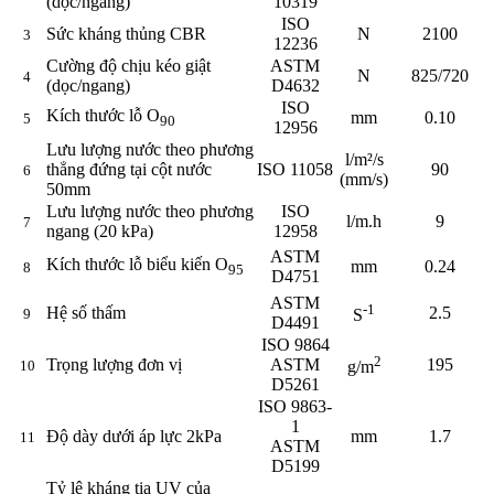
(dọc/ngang)
10319
ISO
Sức kháng thủng CBR
N
2100
3
12236
Cường độ chịu kéo giật
ASTM
N
825/720
4
(dọc/ngang)
D4632
ISO
Kích thước lỗ O
mm
0.10
5
90
12956
Lưu lượng nước theo phương
l/m²/s
thẳng đứng tại cột nước
ISO 11058
90
6
(mm/s)
50mm
Lưu lượng nước theo phương
ISO
l/m.h
9
7
ngang (20 kPa)
12958
ASTM
Kích thước lỗ biểu kiến O
mm
0.24
8
95
D4751
ASTM
-1
Hệ số thấm
2.5
9
S
D4491
ISO 9864
2
Trọng lượng đơn vị
ASTM
195
10
g/m
D5261
ISO 9863-
1
Độ dày dưới áp lực 2kPa
mm
1.7
11
ASTM
D5199
Tỷ lệ kháng tia UV của