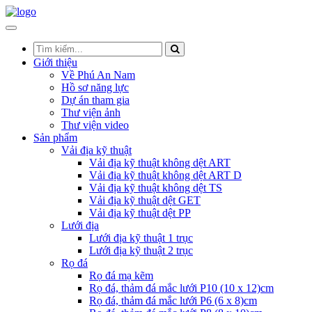
Giới thiệu
Về Phú An Nam
Hồ sơ năng lực
Dự án tham gia
Thư viện ảnh
Thư viện video
Sản phẩm
Vải địa kỹ thuật
Vải địa kỹ thuật không dệt ART
Vải địa kỹ thuật không dệt ART D
Vải địa kỹ thuật không dệt TS
Vải địa kỹ thuật dệt GET
Vải địa kỹ thuật dệt PP
Lưới địa
Lưới địa kỹ thuật 1 trục
Lưới địa kỹ thuật 2 trục
Rọ đá
Rọ đá mạ kẽm
Rọ đá, thảm đá mắc lưới P10 (10 x 12)cm
Rọ đá, thảm đá mắc lưới P6 (6 x 8)cm