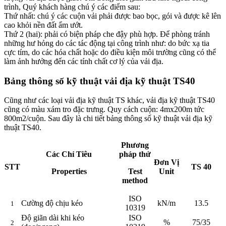
trình, Quý khách hàng chú ý các điểm sau:
Thứ nhất: chú ý các cuộn vải phải được bao bọc, gói và được kê lên
cao khỏi nền đất ẩm ướt.
Thứ 2 (hai): phải có biện pháp che đậy phù hợp. Để phòng tránh
những hư hỏng do các tác động tại công trình như: do bức xạ tia
cực tím, do các hóa chất hoặc do điều kiện môi trường cũng có thể
làm ảnh hưởng đến các tính chất cơ lý của vải địa.
Bảng thông số kỹ thuật vải địa kỹ thuật TS40
Cũng như các loại vải địa kỹ thuật TS khác, vải địa kỹ thuật TS40
cũng có màu xám tro đặc trưng. Quy cách cuộn: 4mx200m tức
800m2/cuộn. Sau đây là chi tiết bảng thông số kỹ thuật vải địa kỹ
thuật TS40.
Phương
Các Chỉ Tiêu
pháp thử
Đơn Vị
STT
TS 40
Properties
Test
Unit
method
ISO
Cường độ chịu kéo
kN/m
13.5
1
10319
Độ giãn dài khi kéo
ISO
%
75/35
2