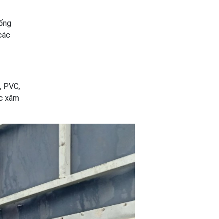
hống
các
, PVC,
ớc xâm