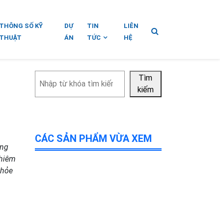
THÔNG SỐ KỸ
DỰ
TIN
LIÊN
THUẬT
ÁN
TỨC
HỆ
Tìm
Tìm
kiếm
kiếm
CÁC SẢN PHẨM VỪA XEM
ựng
ghiêm
khỏe