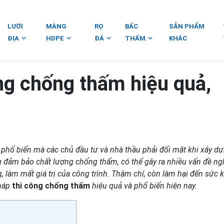
LƯỚI
MÀNG
RỌ
BẤC
SẢN PHẨM
ĐỊA
HDPE
ĐÁ
THẤM
KHÁC
ông chống thấm hiệu quả,
 phổ biến mà các chủ đầu tư và nhà thầu phải đối mặt khi xây d
ng đảm bảo chất lượng chống thấm
,
có thể gây ra nhiều vấn đề n
, làm mất giá trị của công trình. Thậm chí
, còn
làm hại đến sức 
pháp
thi công chống thấm
hiệu quả và phổ biến hiện nay.