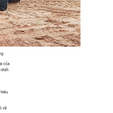
ng
ại của
 nhất.
 hiệu
õ về