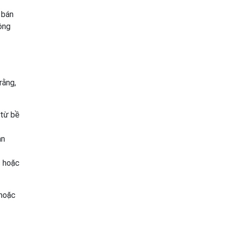
 bán
ộng
rằng,
 từ bề
àn
c hoặc
 hoặc