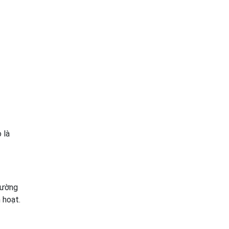
 là
hường
 hoạt.