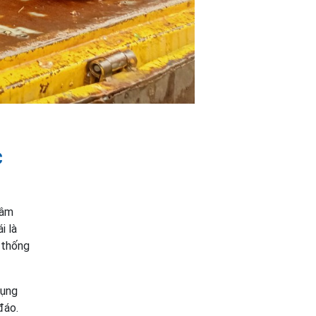
c
xâm
i là
 thống
dụng
đáo.