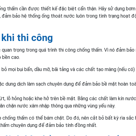
ống thấm cần được thiết kế đặc biệt cẩn thận. Hãy sử dụng bơm
, đảm bảo hệ thống ống thoát nước luôn trong tình trạng hoạt đ
khi thi công
 quan trọng trong quá trình thi công chống thấm. Vì nó đảm bảo 
ộ bền cao.
 bỏ mọi bụi bẩn, dầu mỡ, bãi tảng và các chất tạo màng (nếu có)
oặc dung dịch làm sạch chuyên dụng để đảm bảo bề mặt hoàn to
ứt, lỗ hỏng hoặc khe hở trên bề mặt. Bằng các chất làm kín nướ
ngăn chặn nước xâm nhập thông qua những vùng yếu này.
 chống thấm có thể bám chặt. Do đó, nên cắt bỏ bất kỳ rìa sắc
thấm chuyên dụng để đảm bảo tính đồng nhất.