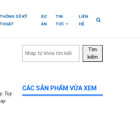
THÔNG SỐ KỸ
DỰ
TIN
LIÊN
THUẬT
ÁN
TỨC
HỆ
Tìm
Tìm
kiếm
kiếm
CÁC SẢN PHẨM VỪA XEM
y. Tuy
nay