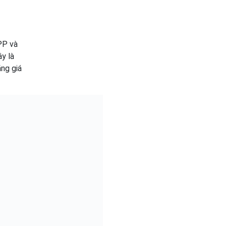
PP và
y là
ăng giá