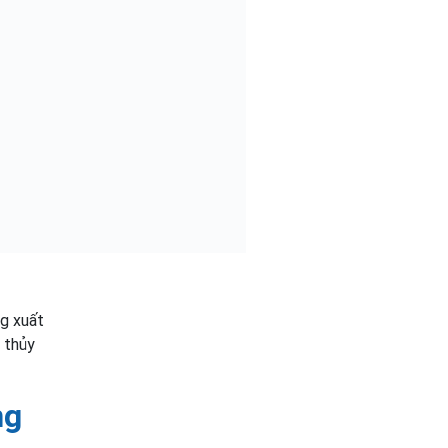
ng xuất
 thủy
ng