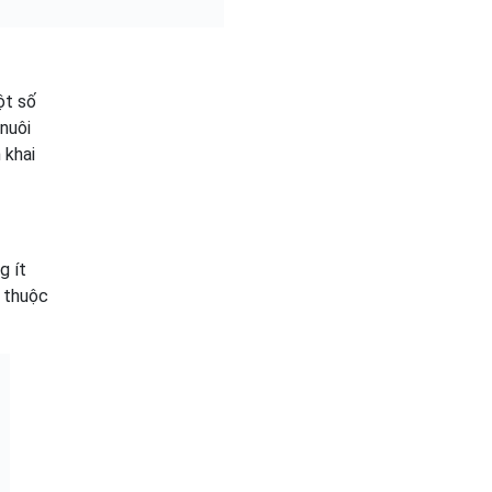
ột số
nuôi
 khai
g ít
ụ thuộc