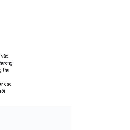
 vào
c hương
g thu
hư các
ười