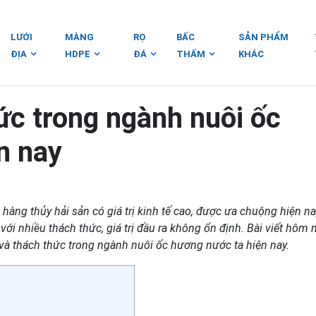
LƯỚI
MÀNG
RỌ
BẤC
SẢN PHẨM
ĐỊA
HDPE
ĐÁ
THẤM
KHÁC
ức trong ngành nuôi ốc
n nay
ng thủy hải sản có giá trị kinh tế cao, được ưa chuộng hiện na
ới nhiều thách thức, giá trị đầu ra không ổn định. Bài viết hôm 
 và thách thức trong ngành nuôi ốc hương nước ta hiện nay.