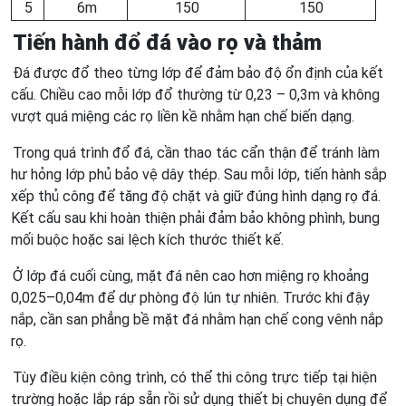
5
6m
150
150
Tiến hành đổ đá vào rọ và thảm
Đá được đổ theo từng lớp để đảm bảo độ ổn định của kết
cấu. Chiều cao mỗi lớp đổ thường từ 0,23 – 0,3m và không
vượt quá miệng các rọ liền kề nhằm hạn chế biến dạng.
Trong quá trình đổ đá, cần thao tác cẩn thận để tránh làm
hư hỏng lớp phủ bảo vệ dây thép. Sau mỗi lớp, tiến hành sắp
xếp thủ công để tăng độ chặt và giữ đúng hình dạng rọ đá.
Kết cấu sau khi hoàn thiện phải đảm bảo không phình, bung
mối buộc hoặc sai lệch kích thước thiết kế.
Ở lớp đá cuối cùng, mặt đá nên cao hơn miệng rọ khoảng
0,025–0,04m để dự phòng độ lún tự nhiên. Trước khi đậy
nắp, cần san phẳng bề mặt đá nhằm hạn chế cong vênh nắp
rọ.
Tùy điều kiện công trình, có thể thi công trực tiếp tại hiện
trường hoặc lắp ráp sẵn rồi sử dụng thiết bị chuyên dụng để