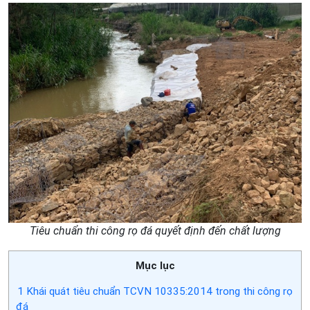
Tiêu chuẩn thi công rọ đá quyết định đến chất lượng
Mục lục
1
Khái quát tiêu chuẩn TCVN 10335:2014 trong thi công rọ
đá