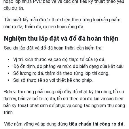
hoặc lớp nhựa PVC bảo vệ và các chỉ tiêu kỹ thuật theo yêu
cầu dự án.
Tần suất lấy mẫu được thực hiện theo từng loại sản phẩm
như rọ đá, thảm đá, rọ neo hoặc rồng đá.
Nghiệm thu lắp đặt và đổ đá hoàn thiện
Sau khi lắp đặt và đổ đá hoàn thiện, cần kiểm tra:
Vị trí, kích thước và cao độ thực tế của rọ đá.
Độ ổn định, độ phẳng và mức độ biến dạng của kết cấu.
Số lượng rọ đá, thảm đá theo từng lớp thi công.
Sai số thực tế so với thiết kế cho phép.
Đơn vị thi công phải cung cấp đầy đủ nhật ký thi công, hồ sơ
định vị, bản vẽ bố trí rọ đá, hồ sơ theo dõi độ lún và các biên
bản kỹ thuật phát sinh để phục vụ công tác nghiệm thu công
trình.
Việc nắm vững và áp dụng đúng
tiêu chuẩn thi công rọ đá
,