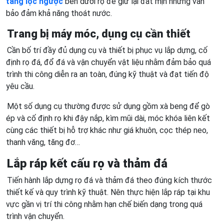
tầng lọc ngược
bên dưới rọ để giữ lại đất mịn nhưng vẫn
bảo đảm khả năng thoát nước.
Trang bị máy móc, dụng cụ cần thiết
Cần bố trí đầy đủ dụng cụ và thiết bị phục vụ lắp dựng, cố
định rọ đá, đổ đá và vận chuyển vật liệu nhằm đảm bảo quá
trình thi công diễn ra an toàn, đúng kỹ thuật và đạt tiến độ
yêu cầu.
Một số dụng cụ thường được sử dụng gồm xà beng để gò
ép và cố định rọ khi đậy nắp, kìm mũi dài, móc khóa liên kết
cùng các thiết bị hỗ trợ khác như giá khuôn, cọc thép neo,
thanh văng, tăng đơ…
Lắp ráp kết cấu rọ và thảm đá
Tiến hành lắp dựng rọ đá và thảm đá theo đúng kích thước
thiết kế và quy trình kỹ thuật. Nên thực hiện lắp ráp tại khu
vực gần vị trí thi công nhằm hạn chế biến dạng trong quá
trình vận chuyển.