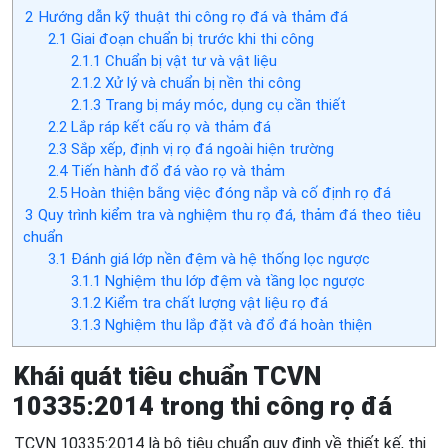
2
Hướng dẫn kỹ thuật thi công rọ đá và thảm đá
2.1
Giai đoạn chuẩn bị trước khi thi công
2.1.1
Chuẩn bị vật tư và vật liệu
2.1.2
Xử lý và chuẩn bị nền thi công
2.1.3
Trang bị máy móc, dụng cụ cần thiết
2.2
Lắp ráp kết cấu rọ và thảm đá
2.3
Sắp xếp, định vị rọ đá ngoài hiện trường
2.4
Tiến hành đổ đá vào rọ và thảm
2.5
Hoàn thiện bằng việc đóng nắp và cố định rọ đá
3
Quy trình kiểm tra và nghiệm thu rọ đá, thảm đá theo tiêu
chuẩn
3.1
Đánh giá lớp nền đệm và hệ thống lọc ngược
3.1.1
Nghiệm thu lớp đệm và tầng lọc ngược
3.1.2
Kiểm tra chất lượng vật liệu rọ đá
3.1.3
Nghiệm thu lắp đặt và đổ đá hoàn thiện
Khái quát tiêu chuẩn TCVN
10335:2014 trong thi công rọ đá
TCVN 10335:2014 là bộ tiêu chuẩn quy định về thiết kế, thi