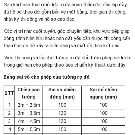
Sau khi hoàn thiện mỗi lớp rọ đá hoặc thảm đá, cần lập đầy
đủ hồ sơ theo dõi gồm bản vẽ mặt bằng, thời gian thi công,
nhật ký thi công và hồ sơ cao đạc.
Các vị trí như cuối tuyến, góc chuyển tiếp, khu vực tiếp giáp
công trình hiện hữu hoặc nền đất yếu cần được thi công cẩn
thận hơn do dễ xảy ra biến dạng và mất ổn định kết cấu.
Việc thi công và lắp đặt tường rọ đá chỉ được phép sai lệch
trong giới hạn cho phép theo tiêu chuẩn kỹ thuật dưới đây:
Bảng sai số cho phép của tường rọ đá
Chiều cao
Sai số chiều
Sai số chiều
STT
tường
đứng (mm)
ngang (mm)
1
2m – 2,5m
100
100
2
3m – 3,5m
120
100
3
4m – 4,5m
120
100
4
5m – 5,5m
150
100