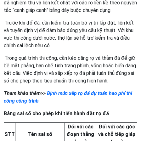
đã nghiệm thu và liên kết chặt với các rọ liền kề theo nguyên
tắc “cạnh giáp cạnh” bằng dây buộc chuyên dụng.
Trước khi đổ đá, cần kiểm tra toàn bộ vị trí lắp đặt, liên kết
và tuyến định vị để đảm bảo đúng yêu cầu kỹ thuật. Với khu
vực thi công dưới nước, thợ lặn sẽ hỗ trợ kiểm tra và điều
chỉnh sai lệch nếu có.
Trong quá trình thi công, cần kéo căng rọ và thảm đá để giữ
bề mặt phẳng, hạn chế tình trạng phình, võng hoặc biến dạng
kết cấu. Việc định vị và sắp xếp rọ đá phải tuân thủ đúng sai
số cho phép theo tiêu chuẩn thi công hiện hành.
Tham khảo thêm>>
Định mức xếp rọ đá dự toán hao phí thi
công công trình
Bảng sai số cho phép khi tiến hành đặt rọ đá
Đối với các
Đối với các góc
STT
Tên sai số
đoạn thẳng
và chỗ tiếp giáp