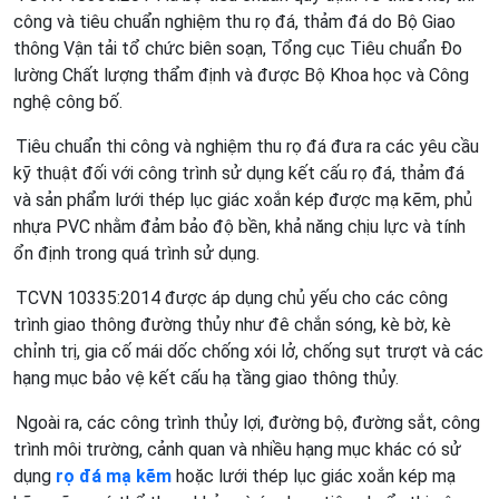
công và tiêu chuẩn nghiệm thu rọ đá, thảm đá do Bộ Giao
thông Vận tải tổ chức biên soạn, Tổng cục Tiêu chuẩn Đo
lường Chất lượng thẩm định và được Bộ Khoa học và Công
nghệ công bố.
Tiêu chuẩn thi công và nghiệm thu rọ đá đưa ra các yêu cầu
kỹ thuật đối với công trình sử dụng kết cấu rọ đá, thảm đá
và sản phẩm lưới thép lục giác xoắn kép được mạ kẽm, phủ
nhựa PVC nhằm đảm bảo độ bền, khả năng chịu lực và tính
ổn định trong quá trình sử dụng.
TCVN 10335:2014 được áp dụng chủ yếu cho các công
trình giao thông đường thủy như đê chắn sóng, kè bờ, kè
chỉnh trị, gia cố mái dốc chống xói lở, chống sụt trượt và các
hạng mục bảo vệ kết cấu hạ tầng giao thông thủy.
Ngoài ra, các công trình thủy lợi, đường bộ, đường sắt, công
trình môi trường, cảnh quan và nhiều hạng mục khác có sử
dụng
rọ đá mạ kẽm
hoặc lưới thép lục giác xoắn kép mạ