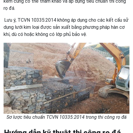
kẽm cũng có thể tham khảo và áp dụng tiêu chuẩn thi công
rọ đá.
Lưu ý, TCVN 10335:2014 không áp dụng cho các kết cấu sử
dụng lưới kim loại được sản xuất bằng phương pháp hàn cơ
khí, dù có hoặc không có lớp phủ bảo vệ.
Sơ lược tiêu chuẩn TCVN 10335:2014 trong thi công rọ đá
Hướng dẫn kỹ thuật thi công rọ đá