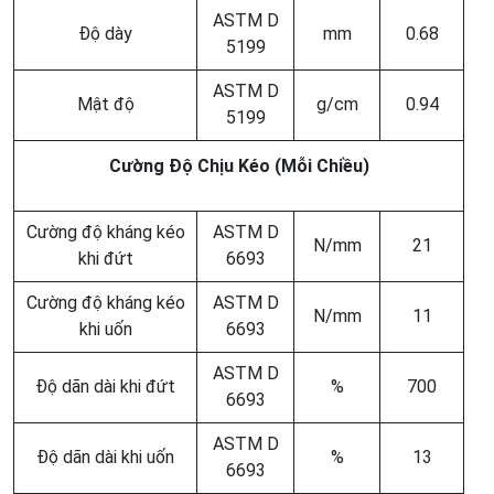
ASTM D
Độ dày
mm
0.68
5199
ASTM D
Mật độ
g/cm
0.94
5199
Cường Độ Chịu Kéo (Mỗi Chiều)
Cường độ kháng kéo
ASTM D
N/mm
21
khi đứt
6693
Cường độ kháng kéo
ASTM D
N/mm
11
khi uốn
6693
ASTM D
Độ dãn dài khi đứt
%
700
6693
ASTM D
Độ dãn dài khi uốn
%
13
6693