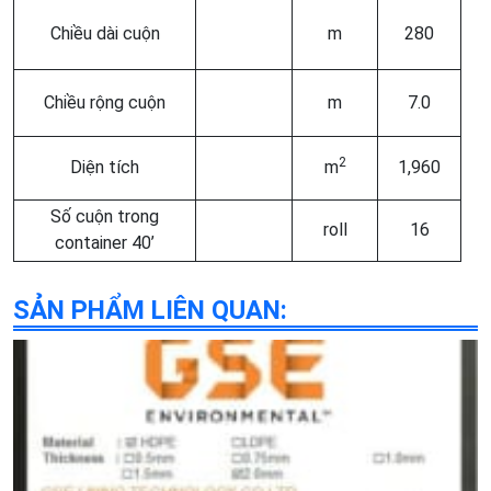
Chiều dài cuộn
m
280
Chiều rộng cuộn
m
7.0
2
Diện tích
m
1,960
Số cuộn trong
roll
16
container 40’
SẢN PHẨM LIÊN QUAN: