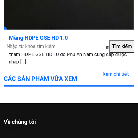
Màng HDPE GSE HD 1.0
Tìm
Tìm kiếm
MÀNG CHỐNG THẤM HDPE GSE HD1.0 – Màng chống
kiếm
thấm HDPE GSE HD1.0 do Phú An Nam cung cấp được
nhập […]
Xem chi tiết
CÁC SẢN PHẨM VỪA XEM
Về chúng tôi