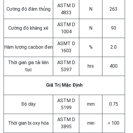
ASTM D
Cường độ đâm thủng
N
263
4833
ASTM D
Cường độ kháng xé
N
93
1004
ASMT D
Hàm lượng cacbon đen
%
2.0
1603
Thời gian gia tải liên
ASTM D
hrs
400
tục
5397
Giá Trị Mặc Định
ASTM D
Độ dày
mm
0.75
5199
ASTM D
Thời gian bị oxy hóa
min
> 100
3895