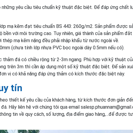
ó những yêu cầu tiêu chuẩn kỹ thuật đặc biệt. Để đáp ứng chất 
 lớp mạ kẽm đạt tiêu chuẩn BS 443: 260g/m2. Sản phẩm được sả
ộ bền với môi trường cao. Tuy nhiên, giá thành của sản phẩm đắt
sợi thép mạ kẽm nặng đều phải nhập khẩu từ nước ngoài về.
.0mm (chưa tính lớp nhựa PVC bọc ngoài dày 0.5mm nếu có).
 thảm đá có chiều rộng từ 2-3m ngang. Phù hợp với kỹ thuật c
ng trên 3m thì cần áp dụng một số kỹ thuật đặc biệt. Để sản xuấ
ơn vị có khả năng đáp ứng thảm có kích thước đặc biệt này.
uy tín
heo thiết kế yêu cầu của khách hàng, từ kích thước đơn giản đ
 đá. Hãy liên hệ với chúng tôi qua email salesp.phuannam@gmail
thông tin về quy cách, số lượng, địa điểm giao hàng,…để được tư