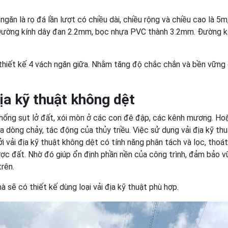
ăn là rọ đá lần lượt có chiều dài, chiều rộng và chiều cao là 5m
 Đường kính dây đan 2.2mm, bọc nhựa PVC thành 3.2mm. Đường k
hiết kế 4 vách ngăn giữa. Nhằm tăng độ chắc chắn và bền vững 
ịa kỹ thuật không dệt
chống sụt lở đất, xói mòn ở các con đê đập, các kênh mương. Hoặ
dòng chảy, tác động của thủy triều. Việc sử dụng vải địa kỹ thu
i vải địa kỹ thuật không dệt có tính năng phân tách và lọc, thoá
ợc đất. Nhờ đó giúp ổn định phần nền của công trình, đảm bảo 
rên.
à sẽ có thiết kế dùng loại vải địa kỹ thuật phù hợp.