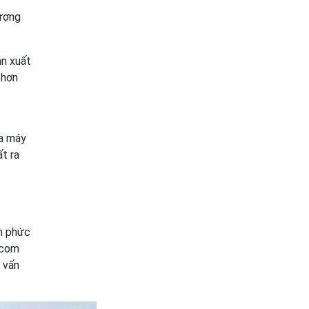
lượng
n xuất
 hơn
ủa máy
t ra
ến phức
.com
 vấn