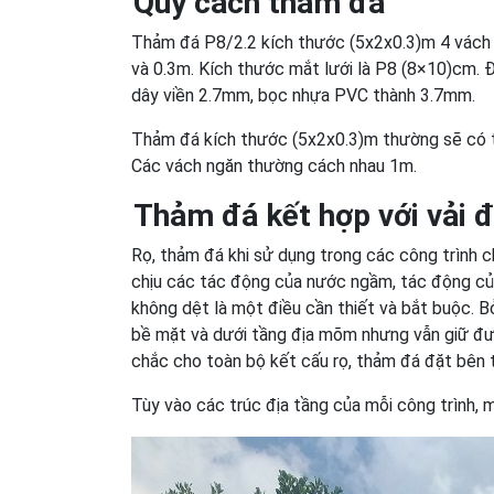
Quy cách thảm đá
Thảm đá P8/2.2 kích thước (5x2x0.3)m 4 vách ng
và 0.3m. Kích thước mắt lưới là P8 (8×10)cm.
dây viền 2.7mm, bọc nhựa PVC thành 3.7mm.
Thảm đá kích thước (5x2x0.3)m thường sẽ có t
Các vách ngăn thường cách nhau 1m.
Thảm đá kết hợp với vải đ
Rọ, thảm đá khi sử dụng trong các công trình 
chịu các tác động của nước ngầm, tác động của 
không dệt là một điều cần thiết và bắt buộc. Bở
bề mặt và dưới tầng địa mõm nhưng vẫn giữ đư
chắc cho toàn bộ kết cấu rọ, thảm đá đặt bên t
Tùy vào các trúc địa tầng của mỗi công trình, m