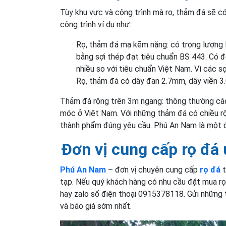
Tùy khu vực và công trình mà rọ, thảm đá sẽ c
công trình ví dụ như:
Rọ, thảm đá mạ kẽm nặng: có trọng lượng
bằng sợi thép đạt tiêu chuẩn BS 443. Có đ
nhiều so với tiêu chuẩn Việt Nam. Vì các 
Rọ, thảm đá có dây đan 2.7mm, dây viền 3
Thảm đá rộng trên 3m ngang: thông thường các
móc ở Việt Nam. Với những thảm đá có chiều rộ
thành phẩm đúng yêu cầu. Phú An Nam là một đ
Đơn vị cung cấp rọ đá 
Phú An Nam
– đơn vị chuyên cung cấp
rọ đá
t
tạp. Nếu quý khách hàng có nhu cầu đặt mua rọ
hay zalo số điện thoại 0915378118. Gửi những 
và báo giá sớm nhất.