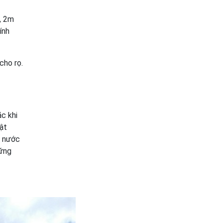
, 2m
ính
cho rọ.
c khi
ật
t nước
vững