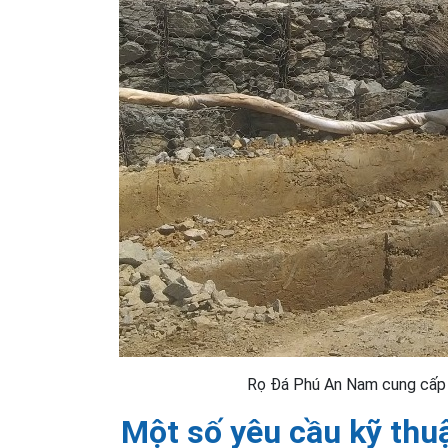
Rọ Đá Phú An Nam cung cấp 
Một số yêu cầu kỹ thuậ