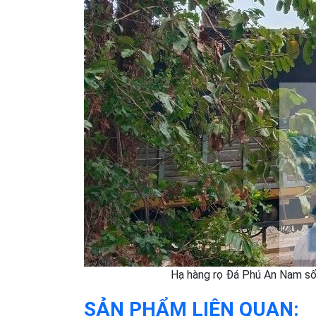
Hạ hàng rọ Đá Phú An Nam số 
SẢN PHẨM LIÊN QUAN: