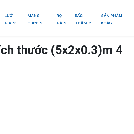
LƯỚI
MÀNG
RỌ
BẤC
SẢN PHẨM
ĐỊA
HDPE
ĐÁ
THẤM
KHÁC
ích thước (5x2x0.3)m 4