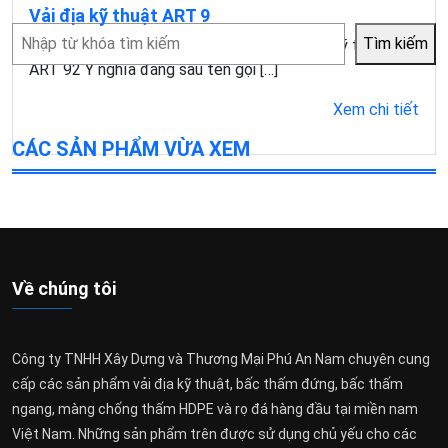
Vải địa kỹ thuật ART 9
Tìm
Tìm kiếm
Mục lục1 Các tên gọi khác nhau của vải địa kỹ thuật
kiếm
ART 92 Ý nghĩa đằng sau tên gọi […]
Xem chi tiết
CÁC SẢN PHẨM VỪA XEM
Về chúng tôi
Công ty TNHH Xây Dựng và Thương Mại Phú An Nam chuyên cung
cấp các sản phẩm vải địa kỹ thuật, bấc thấm đứng, bấc thấm
ngang, màng chống thấm HDPE và rọ đá hàng đầu tại miền nam
Việt Nam. Những sản phẩm trên được sử dụng chủ yếu cho các