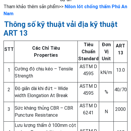
Tham khảo thêm sản phẩm>>
Nilon lót chống thấm Phú An
Nam
Thông số kỹ thuật vải địa kỹ thuật
ART 13
Tiêu
Đơn
ART
Các Chỉ Tiêu
STT
Chuẩn
Vị
13
Properties
Standard
Unit
ASTM D
Cường độ chịu kéo – Tensile
1
13.0
kN/m
4595
Strength
ASTM D
Độ giãn dài khi đứt – Wide
2
40/70
%
4595
width Elongation At Break
ASTM D
Sức kháng thủng CBR – CBR
3
2000
N
6241
Puncture Resistance
Lưu lượng thấm ở 100mm cột