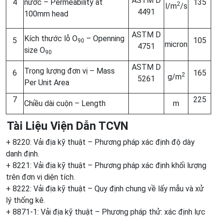
ASTM D
4
nước – Permeability at
135
2
l/m
/s
4491
100mm head
ASTM D
Kích thước lỗ O
– Openning
5
105
90
micron
4751
size O
90
ASTM D
Trọng lượng đơn vị – Mass
6
165
2
g/m
5261
Per Unit Area
7
225
Chiều dài cuộn – Length
m
Tài Liệu Viện Dẫn TCVN
+ 8220: Vải địa kỹ thuật – Phương pháp xác định độ dày
danh định.
+ 8221: Vải địa kỹ thuật – Phương pháp xác định khối lượng
trên đơn vị diện tích.
+ 8222: Vải địa kỹ thuật – Quy định chung về lấy mẫu và xử
lý thống kê.
+ 8871-1: Vải địa kỹ thuật – Phương pháp thử: xác định lực