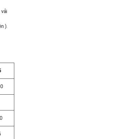
 vải
n ).
5
50
00
5