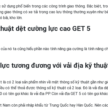
 sử dụng phổ biến trong các công trình giao thông. Đặc biệt, tr
g giao thông có xe tải trọng cao lưu thông thường xuyên như b
 bãi, kho lớn.
thuật dệt cường lực cao GET 5
 của nó ta cũng hiểu phần nào tính năng gia cường là tính năng c
 lực tương đương với vải địa kỹ thuậ
t là có 2 loại sản phẩm nhìn về mặt thông số kỹ thuật gần như g
 đều có thể thoả được thông số kỹ thuật cả 2 loại. Đó là vải địa d
0 có tên gọi khác là vải địa PP. Còn vải địa GET 5 có tên gọi khác 
ệt Nam còn phải nhập khẩu từ Trung Quốc hay Hàn Quốc. Nên các