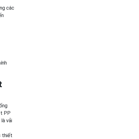
ong các
ến
hính
t
iống
ệt PP
là vải
 thiết