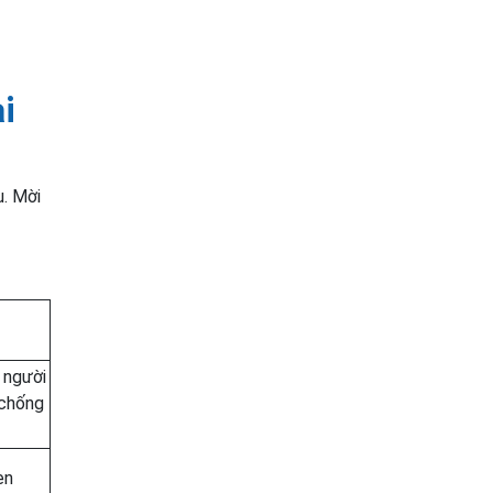
i
u. Mời
 người
 chống
en