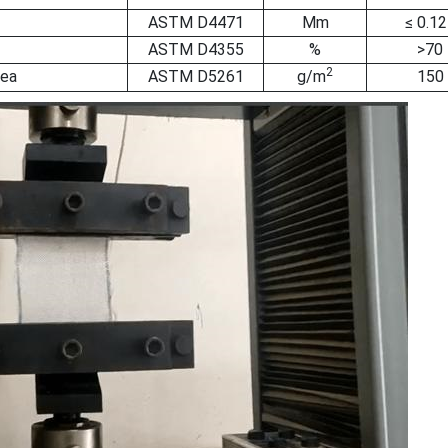
ASTM D4471
Mm
≤ 0.1
ASTM D4355
%
>70
2
rea
ASTM D5261
g/m
150