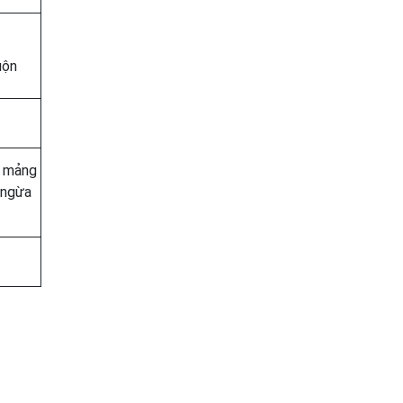
uộn
g mảng
 ngừa