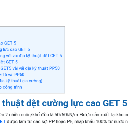
cao GET 5
g lực cao GET 5
g với vải địa kỹ thuật dệt GET 5
dệt GET 5
 GET5 vài vải địa kỹ thuật PP50
 GET5 và PP50
địa kỹ thuật gia cường)
o công trình
kỹ thuật dệt cường lực cao GET 5
kéo 2 chiều cuộn/khổ đều là 50/50kN/m. Được sản xuất tại khu 
GET
được làm từ các sợi PP hoặc PE, nhập khẩu 100% từ nước n