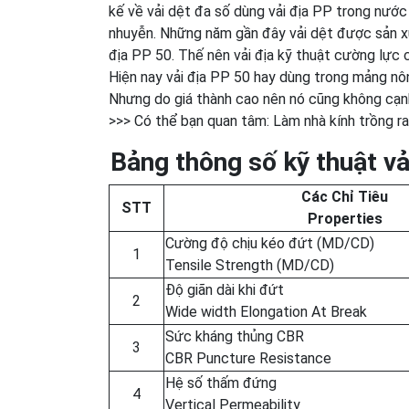
kế về vải dệt đa số dùng vải địa PP trong nước 
nhuyễn. Những năm gần đây vải dệt được sản xuấ
địa PP 50. Thế nên vải địa kỹ thuật cường lực 
Hiện nay vải địa PP 50 hay dùng trong mảng nôn
Nhưng do giá thành cao nên nó cũng không cạn
>>> Có thể bạn quan tâm: Làm nhà kính trồng r
Bảng thông số kỹ thuật vả
Các Chỉ Tiêu
STT
Properties
Cường độ chịu kéo đứt (MD/CD)
1
Tensile Strength (MD/CD)
Độ giãn dài khi đứt
2
Wide width Elongation At Break
Sức kháng thủng CBR
3
CBR Puncture Resistance
Hệ số thấm đứng
4
Vertical Permeability