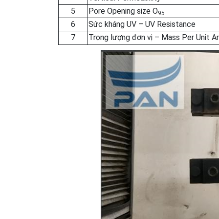
5
Pore Opening size O
95
6
Sức kháng UV – UV Resistance
7
Trọng lượng đơn vị – Mass Per Unit A