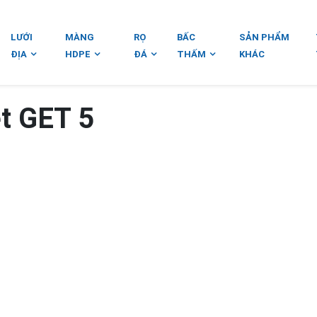
LƯỚI
MÀNG
RỌ
BẤC
SẢN PHẨM
ĐỊA
HDPE
ĐÁ
THẤM
KHÁC
ệt GET 5