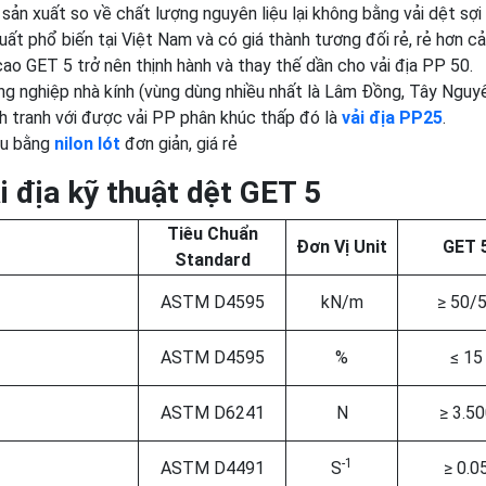
sản xuất so về chất lượng nguyên liệu lại không bằng vải dệt sợi
t phổ biến tại Việt Nam và có giá thành tương đối rẻ, rẻ hơn cả
cao GET 5 trở nên thịnh hành và thay thế dần cho vải địa PP 50.
g nghiệp nhà kính (vùng dùng nhiều nhất là Lâm Đồng, Tây Nguyê
h tranh với được vải PP phân khúc thấp đó là
vải địa PP25
.
au bằng
nilon lót
đơn giản, giá rẻ
i địa kỹ thuật dệt GET 5
Tiêu Chuẩn
Đơn Vị Unit
GET 
Standard
ASTM D4595
kN/m
≥ 50/
ASTM D4595
%
≤ 15
ASTM D6241
N
≥ 3.5
-1
ASTM D4491
S
≥ 0.0