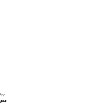
công
goài