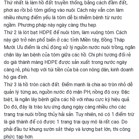
Thứ nhất là làm hồ đất truyền thống, bằng cách đầm đất,
phơi ao rồi bỏ tôm giống vào nuôi. Cách này vẫn còn làm
nhiều nhưng điểm yếu là tôm dễ bị nhiễm bệnh từ nước
ngầm. Phương pháp này ngày càng thu hẹp.
Thứ 2 là lót bạt HDPE để nuôi tôm, làm vuông tôm. Cách
này giờ trở nên phổ biến ở các tỉnh Miền tây, Đồng Tháp
Mười. Ưu điểm là chủ động xử lý nguồn nước nuôi trồng, ngăn
chặn lây lan bệnh của tôm giữa các hồ. Chi phí tương đối rẻ
do giá thành màng HDPE được sản xuất trong nước ngày
càng rẻ, phù hợp với túi tiền của bà con nông dân, kinh doanh
hộ gia đình.
Thứ 3 là hồ tròn cách đất. Điểm mạnh là chia ao tròn nhỏ dễ
quản lý từng ao, nguồn nước độ mặn PH, nồng độ oxy. Đặc
biệt, là ngăn lây bệnh giữa các hồ với nhau cực kỳ hiệu quả.
Do đó, đây là trào lưu ứng dụng ngày càng nhiều cho các
trang trại nuôi trồng thủy hải sản. Tuy nhiên, nó có 1 điểm trừ
là giá thành để có được 1 trang trại quy mô là rất cao. Do
phải đầu tư khung sườn sắt thép và lượng bạt lớn, thi công
phức tạp hơn.