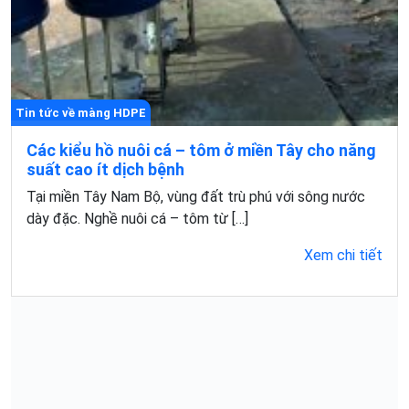
Tin tức về màng HDPE
Các kiểu hồ nuôi cá – tôm ở miền Tây cho năng
suất cao ít dịch bệnh
Tại miền Tây Nam Bộ, vùng đất trù phú với sông nước
dày đặc. Nghề nuôi cá – tôm từ […]
Xem chi tiết