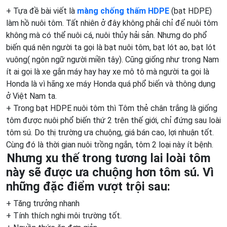
+ Tựa đề bài viết là
màng chống thấm HDPE
(bạt HDPE)
làm hồ nuôi tôm. Tất nhiên ở đây không phải chỉ để nuôi tôm
không mà có thể nuôi cá, nuôi thủy hải sản. Nhưng do phổ
biến quá nên người ta gọi là bạt nuôi tôm, bạt lót ao, bạt lót
vuông( ngôn ngữ người miền tây). Cũng giống như trong Nam
ít ai gọi là xe gắn máy hay hay xe mô tô mà người ta gọi là
Honda là vì hãng xe máy Honda quá phổ biến và thông dụng
ở Việt Nam ta.
+ Trong bạt HDPE nuôi tôm thì Tôm thẻ chân trắng là giống
tôm được nuôi phổ biến thứ 2 trên thế giới, chỉ đứng sau loài
tôm sú. Do thị trường ưa chuộng, giá bán cao, lợi nhuận tốt.
Cùng đó là thời gian nuôi trồng ngắn, tôm 2 loại này ít bệnh.
Nhưng xu thế trong tương lai loài tôm
này sẽ được ưa chuộng hơn tôm sú. Vì
những đặc điểm vượt trội sau:
+ Tăng trưởng nhanh
+ Tính thích nghi môi trường tốt.