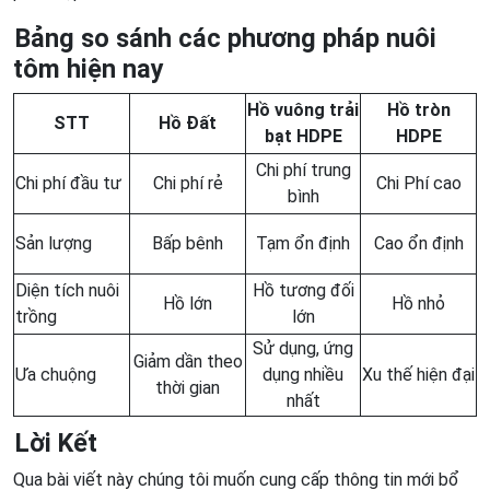
Bảng so sánh các phương pháp nuôi
tôm hiện nay
Hồ vuông trải
Hồ tròn
STT
Hồ Đất
bạt HDPE
HDPE
Chi phí trung
Chi phí đầu tư
Chi phí rẻ
Chi Phí cao
bình
Sản lượng
Bấp bênh
Tạm ổn định
Cao ổn định
Diện tích nuôi
Hồ tương đối
Hồ lớn
Hồ nhỏ
trồng
lớn
Sử dụng, ứng
Giảm dần theo
Ưa chuộng
dụng nhiều
Xu thế hiện đại
thời gian
nhất
Lời Kết
Qua bài viết này chúng tôi muốn cung cấp thông tin mới bổ