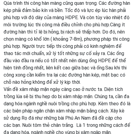
Qúa trình thi công hàn màng cũng quan trọng. Các đường hàn
kép phải đảm bảo kín và bền. Tốc độ và lực ép lúc hàn phải
phù hợp với độ dày của màng HDPE. Và còn tùy vào nhiệt độ
môi trường lúc thi công mà điều chỉnh cho phù hợp.Càng ít
đường hàn thì tỉ lệ bị hỏng, bị rách sẽ thấp hơn. Do đó, nên
chọn màng có khổ lớn ( khoảng 7-8m), phương pháp thi công
phù hợp. Người trực tiếp thi công phải có kinh nghiệm để
thao tác mới chuẩn, xử lý tốt những sự cố xảy ra. Các ống
đầu vào đầu ra nếu có tốt nhất nên dùng ống HDPE để thể
hiện tính đồng nhất, liên kết cao giữa bạc và ống.Sau khi thi
công xong cần kiểm tra lại các đường hàn kép, mặt bạc có
chỗ nào hỏng không để xử lý kịp thời.
Vấn đề xâm nhập mặn ngày càng cao ở nước ta. Diện tích
trồng lúa sẽ bị thu hẹp do bị xâm nhập mặn. Chúng ta, cần đa
dạng hóa ngành nghề nuôi trồng cho phù hợp. Kèm theo đó là
các biện pháp ngăn chặn xâm nhập mặn bằng cách. Xây kè
sử dụng Rọ đá như những bài Phú An Nam đã đề cập cho
các bạn. Nuôi tôm thẻ chân trắng. Là 1 trong những cách để
đa dạng hóa, ngành nghề cho vùng bị xâm ngập mặn.