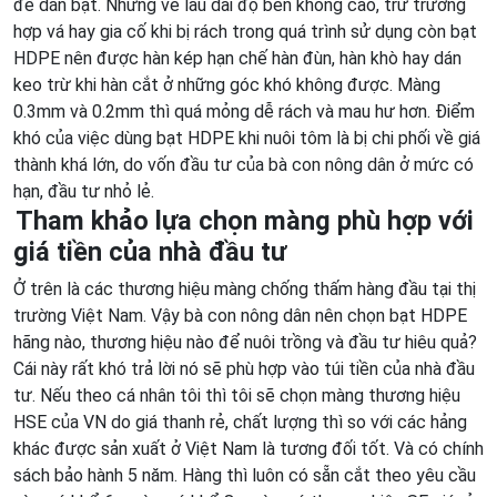
để dán bạt. Nhưng về lâu dài độ bền không cao, trừ trường
hợp vá hay gia cố khi bị rách trong quá trình sử dụng còn bạt
HDPE nên được hàn kép hạn chế hàn đùn, hàn khò hay dán
keo trừ khi hàn cắt ở những góc khó không được. Màng
0.3mm và 0.2mm thì quá mỏng dễ rách và mau hư hơn. Điểm
khó của việc dùng bạt HDPE khi nuôi tôm là bị chi phối về giá
thành khá lớn, do vốn đầu tư của bà con nông dân ở mức có
hạn, đầu tư nhỏ lẻ.
Tham khảo lựa chọn màng phù hợp với
giá tiền của nhà đầu tư
Ở trên là các thương hiệu màng chống thấm hàng đầu tại thị
trường Việt Nam. Vậy bà con nông dân nên chọn bạt HDPE
hãng nào, thương hiệu nào để nuôi trồng và đầu tư hiêu quả?
Cái này rất khó trả lời nó sẽ phù hợp vào túi tiền của nhà đầu
tư. Nếu theo cá nhân tôi thì tôi sẽ chọn màng thương hiệu
HSE của VN do giá thanh rẻ, chất lượng thì so với các hảng
khác được sản xuất ở Việt Nam là tương đối tốt. Và có chính
sách bảo hành 5 năm. Hàng thì luôn có sẵn cắt theo yêu cầu