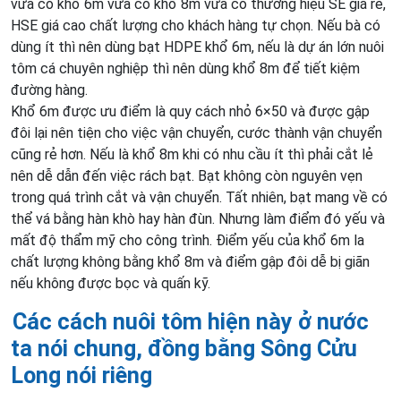
vừa có khổ 6m vừa có khổ 8m vừa có thương hiệu SE giá rẻ,
HSE giá cao chất lượng cho khách hàng tự chọn. Nếu bà có
dùng ít thì nên dùng bạt HDPE khổ 6m, nếu là dự án lớn nuôi
tôm cá chuyên nghiệp thì nên dùng khổ 8m để tiết kiệm
đường hàng.
Khổ 6m được ưu điểm là quy cách nhỏ 6×50 và được gập
đôi lại nên tiện cho việc vận chuyển, cước thành vận chuyển
cũng rẻ hơn. Nếu là khổ 8m khi có nhu cầu ít thì phải cắt lẻ
nên dễ dẫn đến việc rách bạt. Bạt không còn nguyên vẹn
trong quá trình cắt và vận chuyển. Tất nhiên, bạt mang về có
thể vá bằng hàn khò hay hàn đùn. Nhưng làm điểm đó yếu và
mất độ thẩm mỹ cho công trình. Điểm yếu của khổ 6m la
chất lượng không bằng khổ 8m và điểm gập đôi dễ bị giãn
nếu không được bọc và quấn kỹ.
Các cách nuôi tôm hiện này ở nước
ta nói chung, đồng bằng Sông Cửu
Long nói riêng