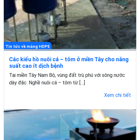
Tin tức về màng HDPE
Các kiểu hồ nuôi cá – tôm ở miền Tây cho năng
suất cao ít dịch bệnh
Tại miền Tây Nam Bộ, vùng đất trù phú với sông nước
dày đặc. Nghề nuôi cá – tôm từ […]
Xem chi tiết