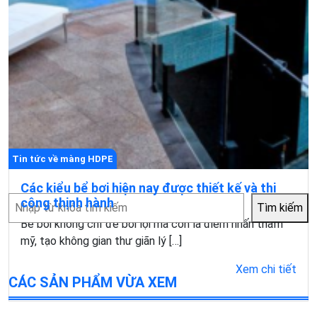
Tin tức về màng HDPE
Các kiểu bể bơi hiện nay được thiết kế và thi
Tìm
công thịnh hành
Tìm kiếm
kiếm
Bể bơi không chỉ để bơi lội mà còn là điểm nhấn thẩm
mỹ, tạo không gian thư giãn lý […]
Xem chi tiết
CÁC SẢN PHẨM VỪA XEM