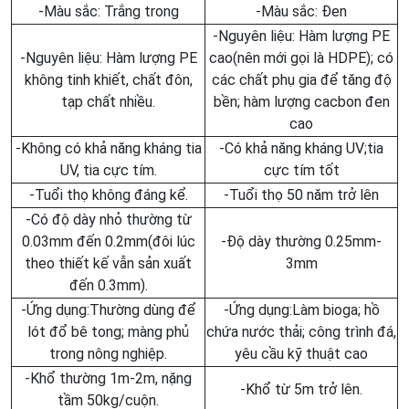
-Màu sắc: Trắng trong
-Màu sắc: Đen
-Nguyên liệu: Hàm lượng PE
-Nguyên liệu: Hàm lượng PE
cao(nên mới gọi là HDPE); có
không tinh khiết, chất đôn,
các chất phụ gia để tăng độ
tạp chất nhiều.
bền; hàm lượng cacbon đen
cao
-Không có khả năng kháng tia
-Có khả năng kháng UV;tia
UV, tia cực tím.
cực tím tốt
-Tuổi thọ không đáng kể.
-Tuổi thọ 50 năm trở lên
-Có độ dày nhỏ thường từ
0.03mm đến 0.2mm(đôi lúc
-Độ dày thường 0.25mm-
theo thiết kế vẫn sản xuất
3mm
đến 0.3mm).
-Ứng dụng:Thường dùng để
-Ứng dụng:Làm bioga; hồ
lót đổ bê tong; màng phủ
chứa nước thải; công trình đá,
trong nông nghiệp.
yêu cầu kỹ thuật cao
-Khổ thường 1m-2m, nặng
-Khổ từ 5m trở lên.
tầm 50kg/cuộn.