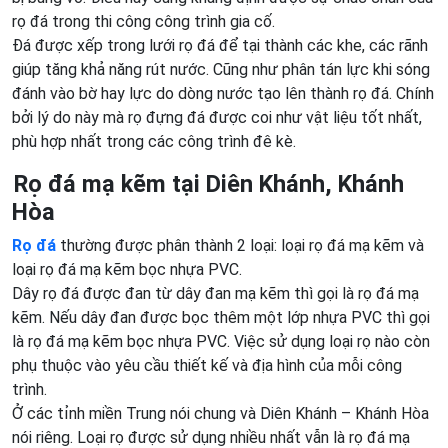
rọ đá trong thi công công trình gia cố.
Đá được xếp trong lưới rọ đá để tại thành các khe, các rãnh
giúp tăng khả năng rút nước. Cũng như phân tán lực khi sóng
đánh vào bờ hay lực do dòng nước tạo lên thành rọ đá. Chính
bởi lý do này mà rọ đựng đá được coi như vật liệu tốt nhất,
phù hợp nhất trong các công trình đê kè.
Rọ đá mạ kẽm tại Diên Khánh, Khánh
Hòa
Rọ đá
thường được phân thành 2 loại: loại rọ đá mạ kẽm và
loại rọ đá mạ kẽm bọc nhựa PVC.
Dây rọ đá được đan từ dây đan mạ kẽm thì gọi là rọ đá mạ
kẽm. Nếu dây đan được bọc thêm một lớp nhựa PVC thì gọi
là rọ đá mạ kẽm bọc nhựa PVC. Việc sử dụng loại rọ nào còn
phụ thuộc vào yêu cầu thiết kế và địa hình của mỗi công
trình.
Ở các tỉnh miền Trung nói chung và Diên Khánh – Khánh Hòa
nói riêng. Loại rọ được sử dụng nhiều nhất vẫn là rọ đá mạ