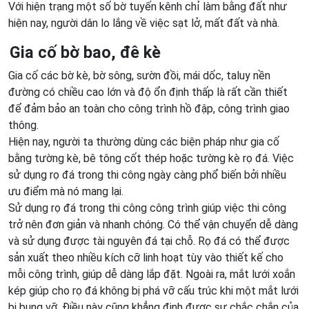
Với hiện trạng một số bờ tuyến kênh chỉ làm bằng đất như
hiện nay, người dân lo lắng về việc sạt lở, mất đất và nhà.
Gia cố bờ bao, đê kè
Gia cố các bờ kè, bờ sông, sườn đồi, mái dốc, taluy nền
đường có chiều cao lớn và độ ổn định thấp là rất cần thiết
để đảm bảo an toàn cho công trình hồ đập, công trình giao
thông.
Hiện nay, người ta thường dùng các biện pháp như gia cố
bằng tường kè, bê tông cốt thép hoặc tường kè rọ đá. Việc
sử dụng rọ đá trong thi công ngày càng phổ biến bởi nhiều
ưu điểm mà nó mang lại.
Sử dụng rọ đá trong thi công công trình giúp việc thi công
trở nên đơn giản và nhanh chóng. Có thể vận chuyển dễ dàng
và sử dụng được tài nguyên đá tại chỗ. Rọ đá có thể được
sản xuất theo nhiều kích cỡ linh hoạt tùy vào thiết kế cho
mỗi công trình, giúp dễ dàng lắp đặt. Ngoài ra, mắt lưới xoắn
kép giúp cho rọ đá không bị phá vỡ cấu trúc khi một mắt lưới
bị bung vỡ. Điều này cũng khẳng định được sự chắc chắn của