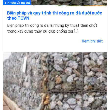
Tin tức về Rọ Đá
Biện pháp và quy trình thi công rọ đá dưới nước
theo TCVN
Biện pháp thi công rọ đá là những kỹ thuật then chốt
trong xây dựng thủy lợi, giúp chống xói […]
Xem chi tiết