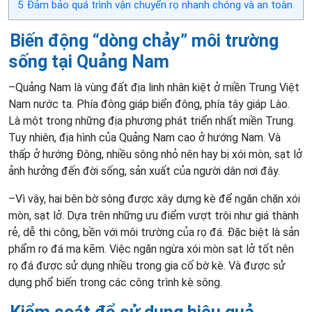
5
Đảm bảo quá trình vận chuyển rọ nhanh chóng và an toàn
Biến động “dòng chảy” môi trường
sống tại Quảng Nam
–Quảng Nam là vùng đất địa linh nhân kiệt ở miền Trung Việt
Nam nước ta. Phía đông giáp biển đông, phía tây giáp Lào.
Là một trong những địa phương phát triển nhất miền Trung.
Tuy nhiên, địa hình của Quảng Nam cao ở hướng Nam. Và
thấp ở hướng Đông, nhiều sông nhỏ nên hay bị xói mòn, sạt lở
ảnh hưởng đến đời sống, sản xuất của người dân nơi đây.
–Vì vậy, hai bên bờ sông được xây dựng kè để ngăn chặn xói
mòn, sạt lở. Dựa trên những ưu điểm vượt trội như giá thành
rẻ, dễ thi công, bền với môi trường của rọ đá. Đặc biệt là sản
phẩm rọ đá mạ kẽm. Việc ngăn ngừa xói mòn sạt lở tốt nên
rọ đá được sử dụng nhiều trong gia cố bờ kè. Và được sử
dụng phổ biến trong các công trình kè sông.