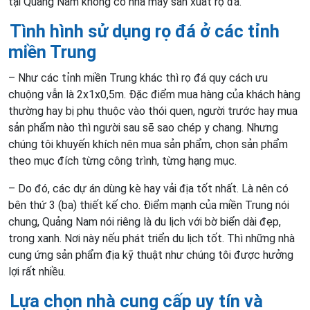
tại Quảng Nam không có nhà máy sản xuất rọ đá.
Tình hình sử dụng rọ đá ở các tỉnh
m
iền Trung
– Như các tỉnh miền Trung khác thì rọ đá quy cách ưu
chuộng vẫn là 2x1x0,5m. Đặc điểm mua hàng của khách hàng
thường hay bị phụ thuộc vào thói quen, người trước hay mua
sản phẩm nào thì người sau sẽ sao chép y chang. Nhưng
chúng tôi khuyến khích nên mua sản phẩm, chọn sản phẩm
theo mục đích từng công trình, từng hạng mục.
– Do đó, các dự án dùng kè hay vải địa tốt nhất. Là nên có
bên thứ 3 (ba) thiết kế cho. Điểm mạnh của miền Trung nói
chung, Quảng Nam nói riêng là du lịch với bờ biển dài đẹp,
trong xanh. Nơi này nếu phát triển du lịch tốt. Thì những nhà
cung ứng sản phẩm địa kỹ thuật như chúng tôi được hưởng
lợi rất nhiều.
Lựa chọn nhà cung cấp uy tín và