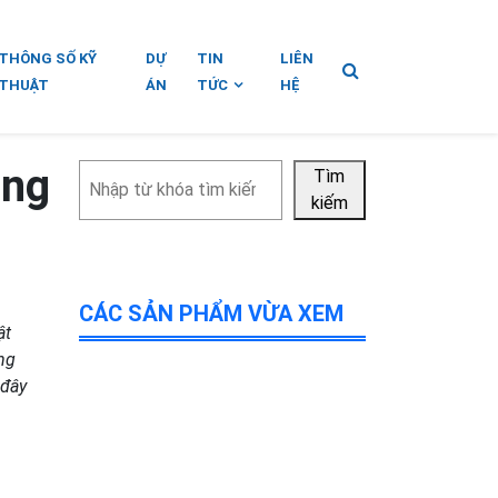
THÔNG SỐ KỸ
DỰ
TIN
LIÊN
THUẬT
ÁN
TỨC
HỆ
ăng
Tìm
Tìm
kiếm
kiếm
CÁC SẢN PHẨM VỪA XEM
ật
ang
 đây