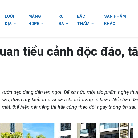
LƯỚI
MÀNG
RỌ
BẤC
SẢN PHẨM
ĐỊA
HDPE
ĐÁ
THẤM
KHÁC
uan tiểu cảnh độc đáo, t
 vườn đẹp đang dần lên ngôi. Để sở hữu một tác phẩm nghệ thu
ắc, thẩm mỹ, kiến trúc và các chi tiết trang trí khác. Nếu bạn đ
t, thể hiện nét riêng thì hãy cùng theo dõi ngay thông tin sau