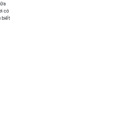
iữa
ơi có
 biết