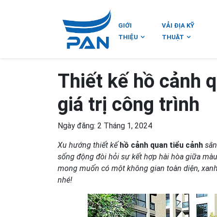
GIỚI
VẢI ĐỊA KỸ
THIỆU
THUẬT
Thiết kế hồ cảnh q
giá trị công trình
Ngày đăng: 2 Tháng 1, 2024
Xu hướng thiết kế
hồ cảnh quan tiểu cảnh
sân
sống động đòi hỏi sự kết hợp hài hòa giữa màu s
mong muốn có một không gian toàn diện, xanh má
nhé!