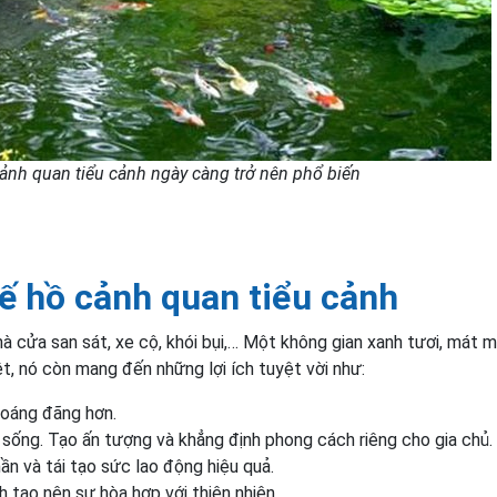
ảnh quan tiểu cảnh ngày càng trở nên phổ biến
 kế hồ cảnh quan tiểu cảnh
hà cửa san sát, xe cộ, khói bụi,… Một không gian xanh tươi, mát m
, nó còn mang đến những lợi ích tuyệt vời như:
hoáng đãng hơn.
sống. Tạo ấn tượng và khẳng định phong cách riêng cho gia chủ.
ần và tái tạo sức lao động hiệu quả.
 tạo nên sự hòa hợp với thiên nhiên.