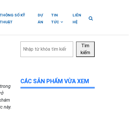
THÔNG SỐ KỸ
DỰ
TIN
LIÊN
THUẬT
ÁN
TỨC
HỆ
Tìm
Tìm
kiếm
kiếm
CÁC SẢN PHẨM VỪA XEM
 trong
rở
 khám
c này.