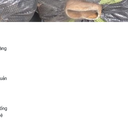
Màng
quản
hống
hệ