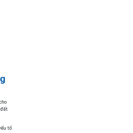
ng
 cho
 đất
yếu tố