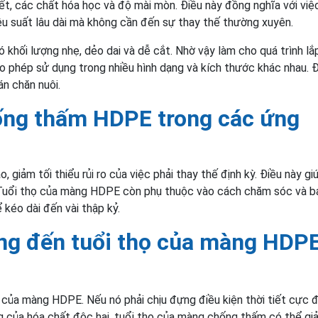
ết, các chất hóa học và độ mài mòn. Điều này đồng nghĩa với việ
u suất lâu dài mà không cần đến sự thay thế thường xuyên.
hối lượng nhẹ, dẻo dai và dễ cắt. Nhờ vậy làm cho quá trình lắ
cho phép sử dụng trong nhiều hình dạng và kích thước khác nhau. 
n chăn nuôi.
ống thấm HDPE trong các ứng
iảm tối thiểu rủi ro của việc phải thay thế định kỳ. Điều này gi
g. Tuổi thọ của màng HDPE còn phụ thuộc vào cách chăm sóc và b
 kéo dài đến vài thập kỷ.
ng đến tuổi thọ của màng HDP
của màng HDPE. Nếu nó phải chịu đựng điều kiện thời tiết cực đ
của hóa chất độc hại, tuổi thọ của màng chống thấm có thể giả