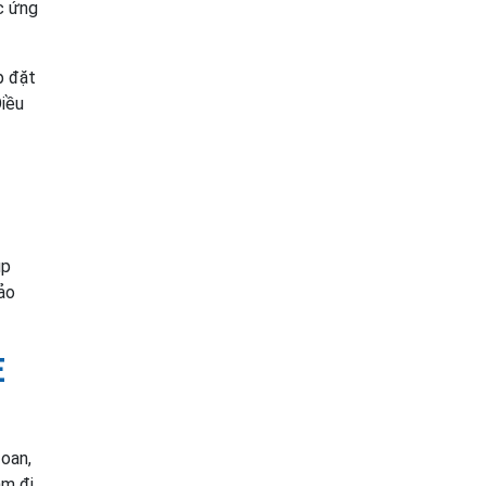
c ứng
p đặt
Điều
úp
ảo
E
oan,
m đi.