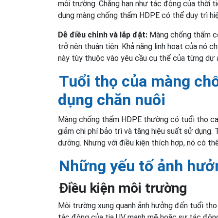
môi trường. Chẳng hạn như tác động của thời ti
dụng màng chống thấm HDPE có thể duy trì hiệ
Dễ điều chỉnh và lắp đặt:
Màng chống thấm có k
trở nên thuận tiện. Khả năng linh hoạt của nó 
này tùy thuộc vào yêu cầu cụ thể của từng dự á
Tuổi thọ của màng ch
dụng chăn nuôi
Màng chống thấm HDPE thường có tuổi thọ cao, g
giảm chi phí bảo trì và tăng hiệu suất sử dụn
dưỡng. Nhưng với điều kiện thích hợp, nó có thể
Những
yếu tố ảnh hưở
Điều kiện môi trường
Môi trường xung quanh ảnh hưởng đến tuổi thọ 
tác động của tia UV mạnh mẽ hoặc sự tác động 