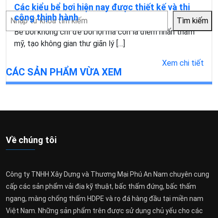
Các kiểu bể bơi hiện nay được thiết kế và thi
Tìm
công thịnh hành
Tìm kiếm
kiếm
Bể bơi không chỉ để bơi lội mà còn là điểm nhấn thẩm
mỹ, tạo không gian thư giãn lý […]
Xem chi tiết
CÁC SẢN PHẨM VỪA XEM
Về chúng tôi
Công ty TNHH Xây Dựng và Thương Mại Phú An Nam chuyên cung
cấp các sản phẩm vải địa kỹ thuật, bấc thấm đứng, bấc thấm
ngang, màng chống thấm HDPE và rọ đá hàng đầu tại miền nam
Việt Nam. Những sản phẩm trên được sử dụng chủ yếu cho các