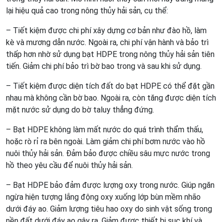
lại hiệu quả cao trong nông thủy hải sản, cụ thể:
– Tiết kiệm được chi phí xây dựng cơ bản như đào hồ, làm
kè và mương dẫn nước. Ngoài ra, chi phí vận hành và bảo trì
thấp hơn nhờ sử dụng bạt HDPE trong nông thủy hải sản tiên
tiến. Giảm chi phí bảo trì bờ bao trong và sau khi sử dụng.
– Tiết kiệm được diện tích đất do bạt HDPE có thể đặt gần
nhau mà không cần bờ bao. Ngoài ra, còn tăng được diện tích
mặt nước sử dụng do bờ taluy thẳng đứng.
– Bạt HDPE không làm mất nước do quá trình thẩm thấu,
hoặc rò rỉ ra bên ngoài. Làm giảm chi phí bơm nước vào hồ
nuôi thủy hải sản. Đảm bảo được chiều sâu mực nước trong
hồ theo yêu cầu để nuôi thủy hải sản.
– Bạt HDPE bảo đảm được lượng oxy trong nước. Giúp ngăn
ngừa hiện tượng lắng động oxy xuống lớp bùn mềm nhão
dưới đáy ao. Giảm lượng tiêu hao oxy do sinh vật sống trong
nền đất dưới đáy ao gây ra. Giảm được thiết bị sục khí và