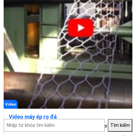
Video
Video máy ép rọ đá
Tìm
Tìm kiếm
Video máy ép rọ đá Video giới máy ép rọ đá tại nhà máy
kiếm