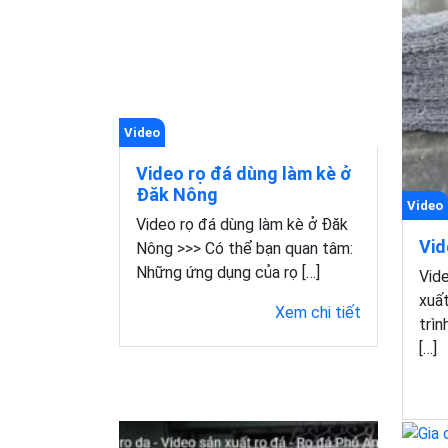
Video
Video rọ đá dùng làm kè ở
Đăk Nông
Video
Video rọ đá dùng làm kè ở Đăk
Vid
Nông >>> Có thể bạn quan tâm:
Những ứng dụng của rọ […]
Vide
xuất
Xem chi tiết
trìn
[…]