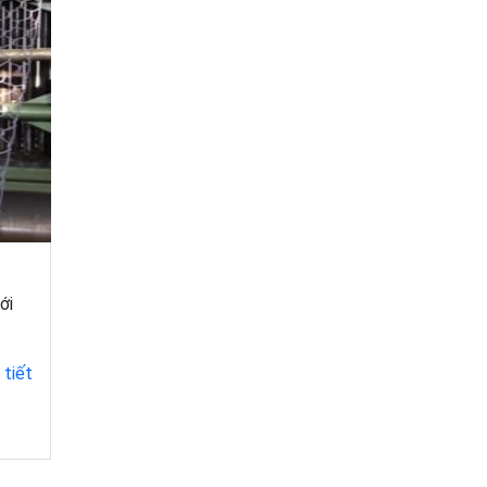
ới
 tiết