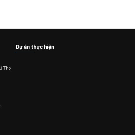
Dự án thực hiện
hú Thọ
m