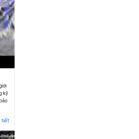
giới
g kỹ
 bảo
 tiết