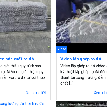
Video
eo sản xuất rọ đá
Video lắp ghép rọ đá
o giới thiệu quy trình sản
Video lắp ghép rọ đá Video 
 rọ đá Video giới thiệu quy
kỹ thuật lắp ghép rọ đá đún
h sản xuất rọ đá từ sợi thép
thuật tại công trường, đảm
chất […]
Xem chi tiết
Xem chi