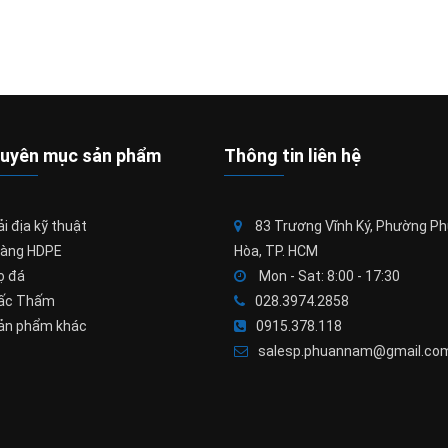
uyên mục sản phẩm
Thông tin liên hệ
i địa kỹ thuật
83 Trương Vĩnh Ký, Phường P
àng HDPE
Hòa, TP. HCM
ọ đá
Mon - Sat: 8:00 - 17:30
ấc Thấm
028.3974.2858
ản phẩm khác
0915.378.118
salesp.phuannam@gmail.co