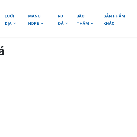
LƯỚI
MÀNG
RỌ
BẤC
SẢN PHẨM
ĐỊA
HDPE
ĐÁ
THẤM
KHÁC
á