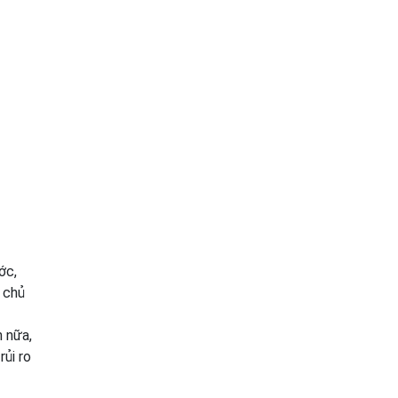
ớc,
à chủ
n nữa,
rủi ro