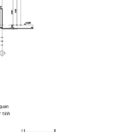
 quan
 tính