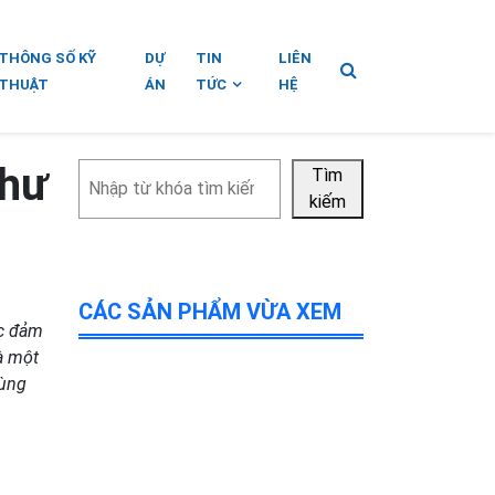
THÔNG SỐ KỸ
DỰ
TIN
LIÊN
THUẬT
ÁN
TỨC
HỆ
như
Tìm
Tìm
kiếm
kiếm
CÁC SẢN PHẨM VỪA XEM
ệc đảm
à một
cùng