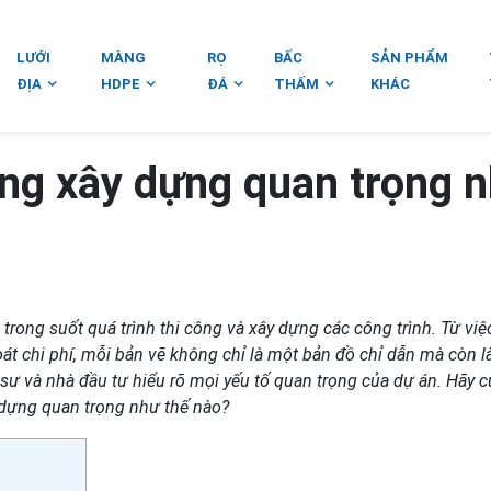
LƯỚI
MÀNG
RỌ
BẤC
SẢN PHẨM
ĐỊA
HDPE
ĐÁ
THẤM
KHÁC
ong xây dựng quan trọng 
 trong suốt quá trình thi công và xây dựng các công trình. Từ vi
oát chi phí, mỗi bản vẽ không chỉ là một bản đồ chỉ dẫn mà còn l
 kỹ sư và nhà đầu tư hiểu rõ mọi yếu tố quan trọng của dự án. Hãy 
 dựng quan trọng như thế nào?