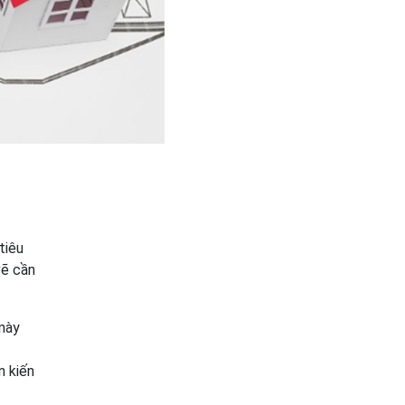
tiêu
vẽ cần
 này
kiến ​​