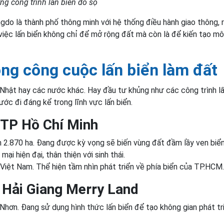
g công trình lấn biển đồ sộ
gdo là thành phố thông minh với hệ thống điều hành giao thông, 
 việc lấn biển không chỉ để mở rộng đất mà còn là để kiến tạo mô
ong công cuộc lấn biển làm đất
Nhật hay các nước khác. Hay đầu tư khủng như các công trình lấ
ớc đi đáng kể trong lĩnh vực lấn biển.
i TP Hồ Chí Minh
ơn 2.870 ha. Đang được kỳ vọng sẽ biến vùng đất đầm lầy ven biể
i hiện đại, thân thiện với sinh thái.
 Việt Nam. Thể hiện tầm nhìn phát triển về phía biển của TP.HCM.
– Hải Giang Merry Land
 Nhơn. Đang sử dụng hình thức lấn biển để tạo không gian phát tr