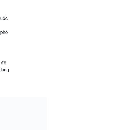
quốc
 phó
 đồ
 dang