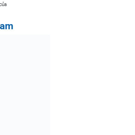
 của
 Nam