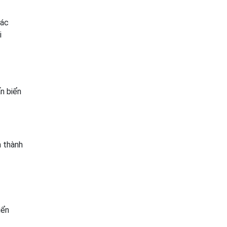
rác
i
n biển
n thành
iển