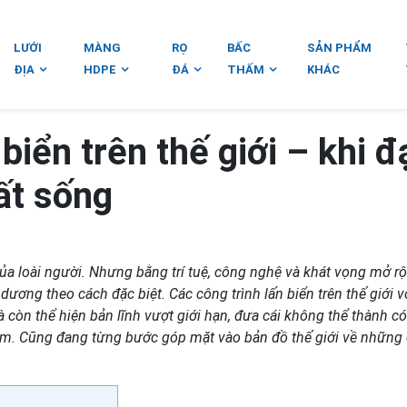
LƯỚI
MÀNG
RỌ
BẤC
SẢN PHẨM
ĐỊA
HDPE
ĐÁ
THẤM
KHÁC
biển trên thế giới – khi đ
ất sống
của loài người. Nhưng bằng trí tuệ, công nghệ và khát vọng mở r
ương theo cách đặc biệt. Các công trình lấn biển trên thế giới v
 còn thể hiện bản lĩnh vượt giới hạn, đưa cái không thể thành có
km. Cũng đang từng bước góp mặt vào bản đồ thế giới về những