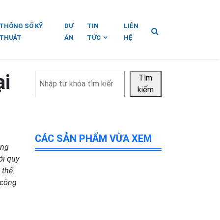
THÔNG SỐ KỸ
DỰ
TIN
LIÊN
THUẬT
ÁN
TỨC
HỆ
ại
Tìm
Tìm
kiếm
kiếm
CÁC SẢN PHẨM VỪA XEM
ộng
ới quy
 thể.
 công