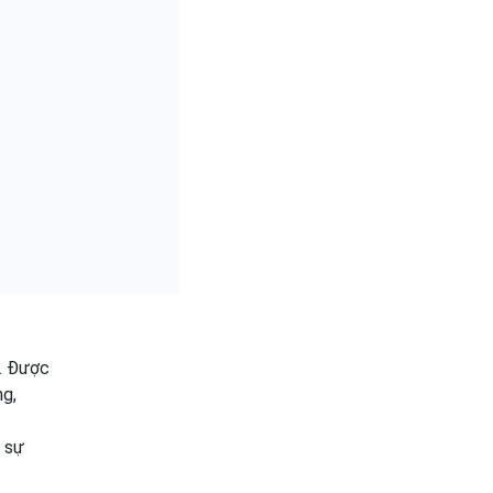
i. Được
ng,
à sự