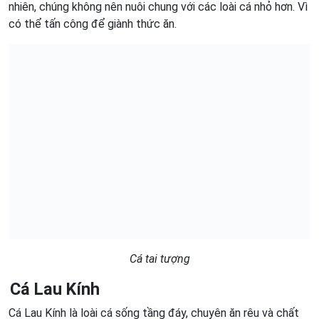
nhiên, chúng không nên nuôi chung với các loài cá nhỏ hơn. Vì
có thể tấn công để giành thức ăn.
Cá tai tượng
Cá Lau Kính
Cá Lau Kính là loài cá sống tầng đáy, chuyên ăn rêu và chất