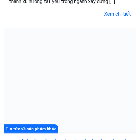
thành xu hướng tất yếu trong ngành xây dựng […]
Xem chi tiết
Tin tức về sản phẩm khác