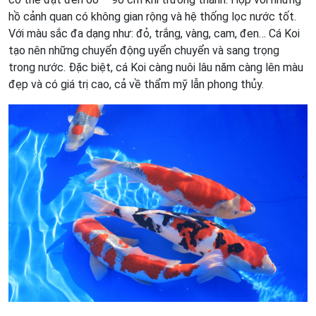
hồ cảnh quan có không gian rộng và hệ thống lọc nước tốt.
Với màu sắc đa dạng như: đỏ, trắng, vàng, cam, đen… Cá Koi
tạo nên những chuyển động uyển chuyển và sang trọng
trong nước. Đặc biệt, cá Koi càng nuôi lâu năm càng lên màu
đẹp và có giá trị cao, cả về thẩm mỹ lẫn phong thủy.