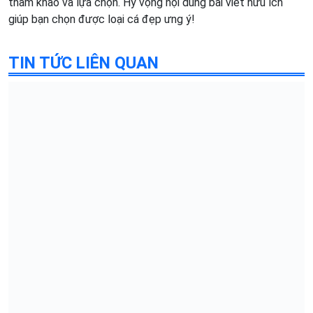
tham khảo và lựa chọn. Hy vọng nội dung bài viết hữu ích
giúp bạn chọn được loại cá đẹp ưng ý!
TIN TỨC LIÊN QUAN