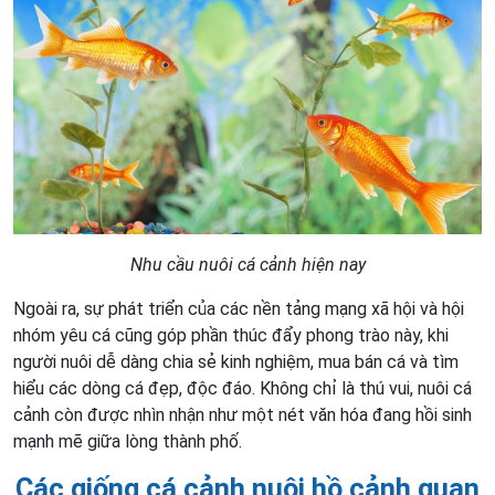
Nhu cầu nuôi cá cảnh hiện nay
Ngoài ra, sự phát triển của các nền tảng mạng xã hội và hội
nhóm yêu cá cũng góp phần thúc đẩy phong trào này, khi
người nuôi dễ dàng chia sẻ kinh nghiệm, mua bán cá và tìm
hiểu các dòng cá đẹp, độc đáo. Không chỉ là thú vui, nuôi cá
cảnh còn được nhìn nhận như một nét văn hóa đang hồi sinh
mạnh mẽ giữa lòng thành phố.
Các giống cá cảnh nuôi hồ cảnh quan