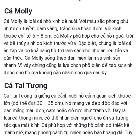
Cá Molly
Cá Molly là loài cá nhỏ xinh dễ nuôi. Với màu sắc phong phú
như đen tuyền, cam vàng, trắng sữa hoặc đốm. Với kích
thước chỉ từ 5 – 8 cm, cá Molly phù hợp cho cả hồ ngoài trời
và bể thủy sinh có kích thước vừa. Đặc biệt, chúng là loài cá
ăn tạp và có khả năng hỗ trợ làm sạch hồ nhờ ăn rêu tảo và
cặn thừa. Cá Molly sống theo đàn, hiền lành và sinh sản
nhanh. Vì vậy chúng cũng là lựa chọn phổ biến để tạo sự sinh
động cho hồ mà không cần chăm sóc quá cầu kỳ.
Cá Tai Tượng
Cá Tai Tượng là giống cá cảnh nuôi hồ cảnh quan kích thước
lớn (có thể đạt 30 – 35 cm). Nó mang vẻ đẹp độc đáo với
các mảng màu đen, cam hoặc đỏ rực như tranh vẽ. Đây là
loài cá thông minh, có thể nhận diện người cho ăn và tương
tác qua mặt kính. Cá phù hợp với những hồ cảnh có thiết kế
mạnh mẽ, mang phong cách tự nhiên hoặc bán hoang dã. Tuy