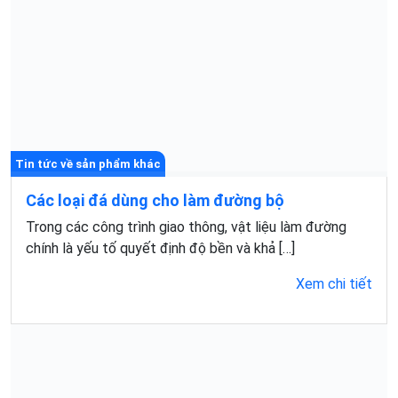
Vữa trộn sẵn thay thế cách pha truyền thống đang trở
thành xu hướng tất yếu trong ngành xây dựng […]
Xem chi tiết
Tin tức về sản phẩm khác
So sánh vữa xây tô trộn sẵn và xi măng pha cát
Trong lĩnh vực xây dựng, vữa là yếu tố quan trọng
quyết định độ chắc chắn của công trình cũng […]
Xem chi tiết
Tin tức về sản phẩm khác
Tìm hiểu về hồ điều tiết trong các khu đô thị
Trong bối cảnh đô thị ngày càng mở rộng và mật độ xây