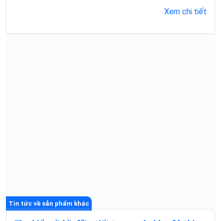
Về chúng tôi
Công ty TNHH Xây Dựng và Thương Mại Phú An Nam chuyên cung
cấp các sản phẩm vải địa kỹ thuật, bấc thấm đứng, bấc thấm
ngang, màng chống thấm HDPE và rọ đá hàng đầu tại miền nam
Việt Nam. Những sản phẩm trên được sử dụng chủ yếu cho các
công trình giao thông, thủy lợi, môi trường và thủy sản.
Chuyên mục sản phẩm
Vải địa kỹ thuật
Màng HDPE
Rọ đá
Bấc Thấm