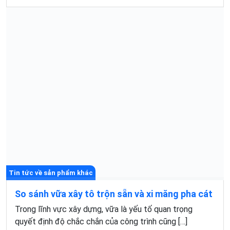
Tin tức về sản phẩm khác
Ý nghĩa của việc phân loại rác thải và khâu xử lý
Tìm
rác thải sinh hoạt
Tìm kiếm
kiếm
Trong cuộc sống hiện đại, lượng rác thải sinh hoạt ngày
càng tăng nhanh theo tốc độ tiêu dùng của […]
Xem chi tiết
CÁC SẢN PHẨM VỪA XEM