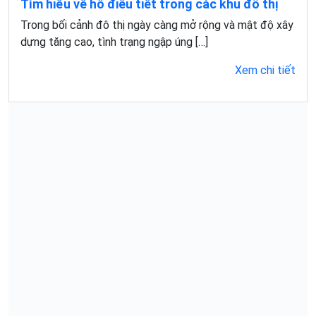
Sản phẩm khác
Thông tin liên hệ
83 Trương Vĩnh Ký, Phường Phú Thọ Hòa, TP. HCM
Mon - Sat: 8:00 - 17:30
028.3974.2858
0915.378.118
salesp.phuannam@gmail.com
Dự án thực hiện