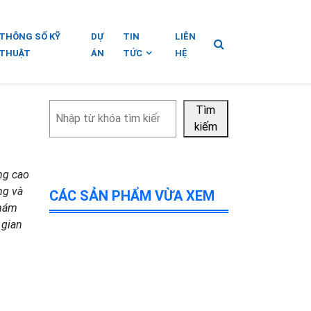
THÔNG SỐ KỸ
DỰ
TIN
LIÊN
THUẬT
ÁN
TỨC
HỆ
Tìm
Tìm
kiếm
kiếm
ng cao
ng và
CÁC SẢN PHẨM VỪA XEM
khám
 gian