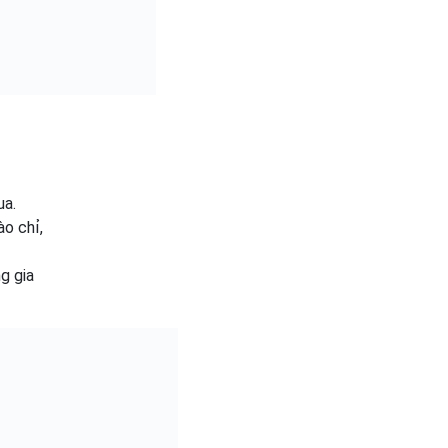
ua.
ào chỉ,
g gia