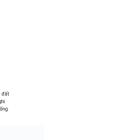
h đất
hi.
sống.