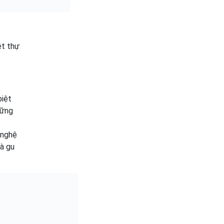
ệt thự
biệt
hững
 nghệ
và gu