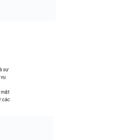
à sự
 vụ
n mặt
ở các