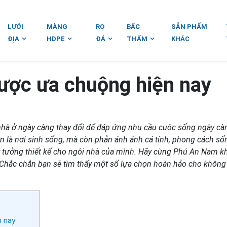
LƯỚI
MÀNG
RỌ
BẤC
SẢN PHẨM
ĐỊA
HDPE
ĐÁ
THẤM
KHÁC
được ưa chuộng hiện nay
ế nhà ở ngày càng thay đổi để đáp ứng nhu cầu cuộc sống ngày cà
n là nơi sinh sống, mà còn phản ánh ánh cá tính, phong cách số
ý tưởng thiết kế cho ngôi nhà của mình. Hãy cùng Phú An Nam 
 Chắc chắn bạn sẽ tìm thấy một số lựa chọn hoàn hảo cho không
n nay