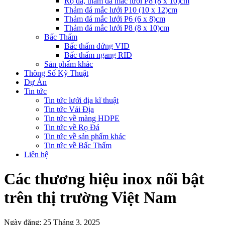
Rọ đá, thảm đá mắc lưới P8 (8 x 10)cm
Thảm đá mắc lưới P10 (10 x 12)cm
Thảm đá mắc lưới P6 (6 x 8)cm
Thảm đá mắc lưới P8 (8 x 10)cm
Bấc Thấm
Bấc thấm đứng VID
Bấc thấm ngang RID
Sản phẩm khác
Thông Số Kỹ Thuật
Dự Án
Tin tức
Tin tức lưới địa kĩ thuật
Tin tức Vải Địa
Tin tức về màng HDPE
Tin tức về Rọ Đá
Tin tức về sản phẩm khác
Tin tức về Bấc Thấm
Liên hệ
Các thương hiệu inox nổi bật
trên thị trường Việt Nam
Ngày đăng: 25 Tháng 3, 2025