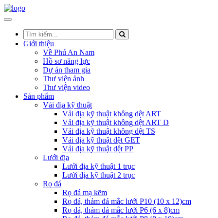
Giới thiệu
Về Phú An Nam
Hồ sơ năng lực
Dự án tham gia
Thư viện ảnh
Thư viện video
Sản phẩm
Vải địa kỹ thuật
Vải địa kỹ thuật không dệt ART
Vải địa kỹ thuật không dệt ART D
Vải địa kỹ thuật không dệt TS
Vải địa kỹ thuật dệt GET
Vải địa kỹ thuật dệt PP
Lưới địa
Lưới địa kỹ thuật 1 trục
Lưới địa kỹ thuật 2 trục
Rọ đá
Rọ đá mạ kẽm
Rọ đá, thảm đá mắc lưới P10 (10 x 12)cm
Rọ đá, thảm đá mắc lưới P6 (6 x 8)cm