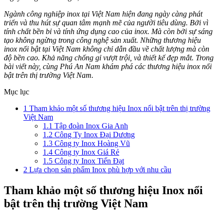
Ngành công nghiệp inox tại Việt Nam hiện đang ngày càng phát
triển và thu hút sự quan tâm mạnh mẽ của người tiêu dùng. Bởi vì
tính chất bền bỉ và tính ứng dụng cao của inox. Mà còn bởi sự sáng
tạo không ngừng trong công nghệ sản xuất. Những thương hiệu
inox nổi bật tại Việt Nam không chỉ dẫn đầu về chất lượng mà còn
độ bền cao. Khả năng chống gỉ vượt trội, và thiết kế đẹp mắt. Trong
bài viết này, cùng Phú An Nam khám phá các thương hiệu inox nổi
bật trên thị trường Việt Nam.
Mục lục
1
Tham khảo một số thương hiệu Inox nổi bật trên thị trường
Việt Nam
1.1
Tập đoàn Inox Gia Anh
1.2
Công Ty Inox Đại Dương
1.3
Công ty Inox Hoàng Vũ
1.4
Công ty Inox Giá Rẻ
1.5
Công ty Inox Tiến Đạt
2
Lựa chọn sản phẩm Inox phù hợp với nhu cầu
Tham khảo một số thương hiệu Inox nổi
bật trên thị trường Việt Nam