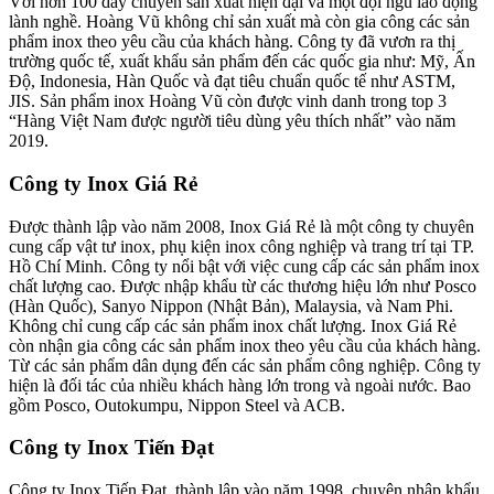
Với hơn 100 dây chuyền sản xuất hiện đại và một đội ngũ lao động
lành nghề. Hoàng Vũ không chỉ sản xuất mà còn gia công các sản
phẩm inox theo yêu cầu của khách hàng. Công ty đã vươn ra thị
trường quốc tế, xuất khẩu sản phẩm đến các quốc gia như: Mỹ, Ấn
Độ, Indonesia, Hàn Quốc và đạt tiêu chuẩn quốc tế như ASTM,
JIS. Sản phẩm inox Hoàng Vũ còn được vinh danh trong top 3
“Hàng Việt Nam được người tiêu dùng yêu thích nhất” vào năm
2019.
Công ty Inox Giá Rẻ
Được thành lập vào năm 2008, Inox Giá Rẻ là một công ty chuyên
cung cấp vật tư inox, phụ kiện inox công nghiệp và trang trí tại TP.
Hồ Chí Minh. Công ty nổi bật với việc cung cấp các sản phẩm inox
chất lượng cao. Được nhập khẩu từ các thương hiệu lớn như Posco
(Hàn Quốc), Sanyo Nippon (Nhật Bản), Malaysia, và Nam Phi.
Không chỉ cung cấp các sản phẩm inox chất lượng. Inox Giá Rẻ
còn nhận gia công các sản phẩm inox theo yêu cầu của khách hàng.
Từ các sản phẩm dân dụng đến các sản phẩm công nghiệp. Công ty
hiện là đối tác của nhiều khách hàng lớn trong và ngoài nước. Bao
gồm Posco, Outokumpu, Nippon Steel và ACB.
Công ty Inox Tiến Đạt
Công ty Inox Tiến Đạt, thành lập vào năm 1998, chuyên nhập khẩu