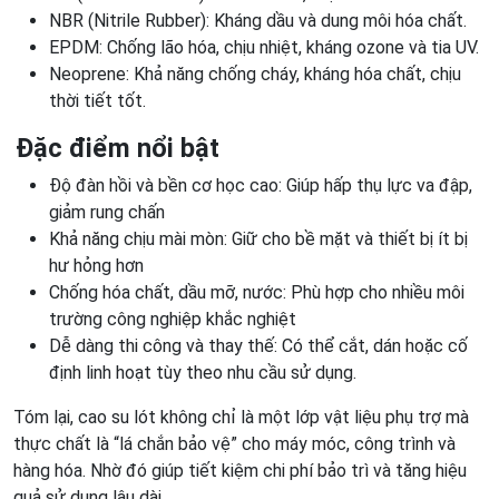
NBR (Nitrile Rubber): Kháng dầu và dung môi hóa chất.
EPDM: Chống lão hóa, chịu nhiệt, kháng ozone và tia UV.
Neoprene: Khả năng chống cháy, kháng hóa chất, chịu
thời tiết tốt.
Đặc điểm nổi bật
Độ đàn hồi và bền cơ học cao: Giúp hấp thụ lực va đập,
giảm rung chấn
Khả năng chịu mài mòn: Giữ cho bề mặt và thiết bị ít bị
hư hỏng hơn
Chống hóa chất, dầu mỡ, nước: Phù hợp cho nhiều môi
trường công nghiệp khắc nghiệt
Dễ dàng thi công và thay thế: Có thể cắt, dán hoặc cố
định linh hoạt tùy theo nhu cầu sử dụng.
Tóm lại, cao su lót không chỉ là một lớp vật liệu phụ trợ mà
thực chất là “lá chắn bảo vệ” cho máy móc, công trình và
hàng hóa. Nhờ đó giúp tiết kiệm chi phí bảo trì và tăng hiệu
quả sử dụng lâu dài.