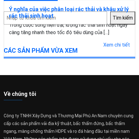
Ý nghĩa của việc phân loại rác thải và khâu xử lý
Tìm
rác thải sinh hoạt
Tìm kiếm
kiếm
Trong cuộc sống hiện đại, lượng rác thải sinh hoạt ngày
càng tăng nhanh theo tốc độ tiêu dùng của […]
Xem chi tiết
CÁC SẢN PHẨM VỪA XEM
Về chúng tôi
Công ty TNHH Xây Dựng và Thương Mại Phú An Nam chuyên cung
cấp các sản phẩm vải địa kỹ thuật, bấc thấm đứng, bấc thấm
ngang, màng chống thấm HDPE và rọ đá hàng đầu tại miền nam