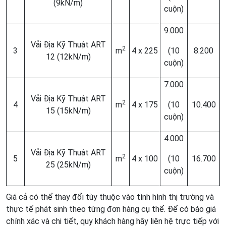
(9kN/m)
cuộn)
9.000
Vải Địa Kỹ Thuật ART
2
3
m
4 x 225
(10
8.200
12 (12kN/m)
cuộn)
7.000
Vải Địa Kỹ Thuật ART
2
4
m
4 x 175
(10
10.400
15 (15kN/m)
cuộn)
4.000
Vải Địa Kỹ Thuật ART
2
5
m
4 x 100
(10
16.700
25 (25kN/m)
cuộn)
Giá cả có thể thay đổi tùy thuộc vào tình hình thị trường và
thực tế phát sinh theo từng đơn hàng cụ thể. Để có báo giá
chính xác và chi tiết, quy khách hàng hãy liên hệ trực tiếp với