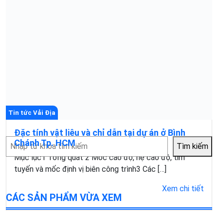
Tin tức Vải Địa
Đặc tính vật liêu và chỉ dẫn tại dự án ở Bình
Tìm
Chánh Tp. HCM
Tìm kiếm
kiếm
Mục lục1 Tổng quát 2 Móc cao độ, hệ cao độ, tim
tuyến và mốc định vị biên công trình3 Các […]
Xem chi tiết
CÁC SẢN PHẨM VỪA XEM