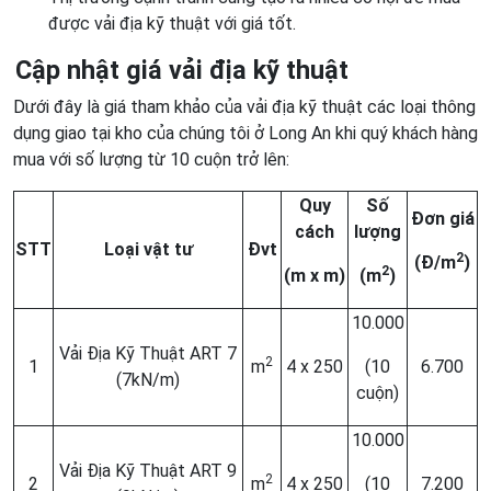
được vải địa kỹ thuật với giá tốt.
Cập nhật giá vải địa kỹ thuật
Dưới đây là giá tham khảo của vải địa kỹ thuật các loại thông
dụng giao tại kho của chúng tôi ở Long An khi quý khách hàng
mua với số lượng từ 10 cuộn trở lên:
Quy
Số
Đơn giá
cách
lượng
STT
Loại vật tư
Đvt
2
(Đ/m
)
2
(m x m)
(m
)
10.000
Vải Địa Kỹ Thuật ART 7
2
1
m
4 x 250
(10
6.700
(7kN/m)
cuộn)
10.000
Vải Địa Kỹ Thuật ART 9
2
2
m
4 x 250
(10
7.200