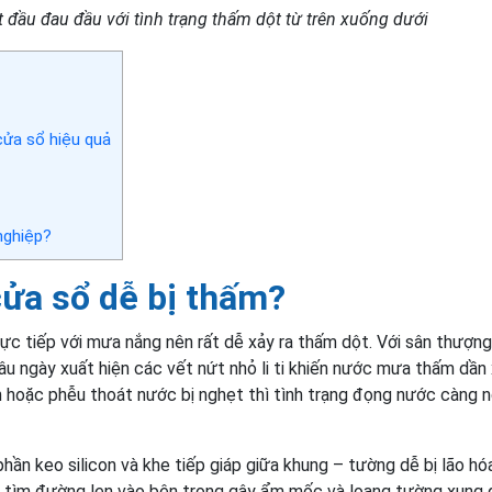
t đầu đau đầu với tình trạng thấm dột từ trên xuống dưới
ửa sổ hiệu quả
nghiệp?
cửa sổ dễ bị thấm?
rực tiếp với mưa nắng nên rất dễ xảy ra thấm dột. Với sân thượng
âu ngày xuất hiện các vết nứt nhỏ li ti khiến nước mưa thấm dần
 hoặc phễu thoát nước bị nghẹt thì tình trạng đọng nước càng 
phần keo silicon và khe tiếp giáp giữa khung – tường dễ bị lão hó
sẽ tìm đường len vào bên trong gây ẩm mốc và loang tường xung