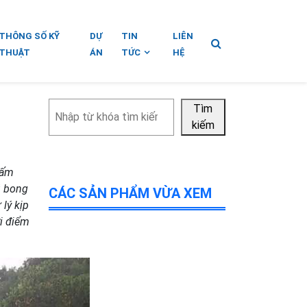
THÔNG SỐ KỸ
DỰ
TIN
LIÊN
THUẬT
ÁN
TỨC
HỆ
Tìm
Tìm
kiếm
kiếm
hấm
ũ bong
CÁC SẢN PHẨM VỪA XEM
lý kịp
ời điểm