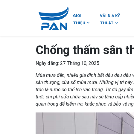
GIỚI
VẢI ĐỊA KỸ
THIỆU
THUẬT
Chống thấm sân t
Ngày đăng: 27 Tháng 10, 2025
Mùa mưa đến, nhiều gia đình bắt đầu đau đầu vớ
sân thượng, cửa sổ mùa mưa. Những vị trí này 
tróc là nước có thể len vào trong. Từ đó gây ẩ
thời, chi phí sửa chữa sau này sẽ tăng gấp nhi
quan trọng để kiểm tra, khắc phục và bảo vệ ng