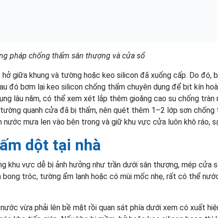
ng pháp chống thấm sân thượng và cửa sổ
 hở giữa khung và tường hoặc keo silicon đã xuống cấp. Do đó, 
 Sau đó bơm lại keo silicon chống thấm chuyên dụng để bịt kín ho
dụng lâu năm, có thể xem xét lắp thêm gioăng cao su chống tràn
ặt tường quanh cửa đã bị thấm, nên quét thêm 1–2 lớp sơn chống
n nước mưa len vào bên trong và giữ khu vực cửa luôn khô ráo, s
ấm dột tại nhà
ững khu vực dễ bị ảnh hưởng như trần dưới sân thượng, mép cửa s
 bong tróc, tường ẩm lạnh hoặc có mùi mốc nhẹ, rất có thể nướ
 nước vừa phải lên bề mặt rồi quan sát phía dưới xem có xuất hi