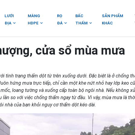
LƯỚI
MÀNG
RỌ
BẤC
SẢN PHẨM
ĐỊA
HDPE
ĐÁ
THẤM
KHÁC
hượng, cửa sổ mùa mưa
i tình trạng thấm dột từ trên xuống dưới. Đặc biệt là ở chống t
luôn hứng mưa trực tiếp, chỉ cần một khe nứt nhỏ hay lớp keo c
m mốc, loang tường và xuống cấp toàn bộ ngôi nhà. Nếu không xử 
ều lần so với việc chống thấm ngay từ đầu. Vì vậy, mùa mưa là th
ôi nhà của bạn khỏi nguy cơ thấm dột kéo dài.