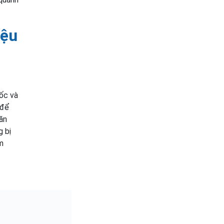
iệu
mốc và
 để
ăn
g bị
m