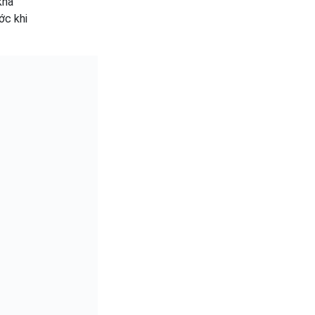
khả
ớc khi