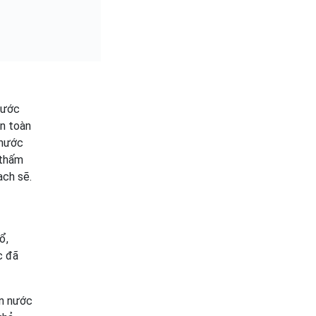
bước
àn toàn
 nước
 thấm
ạch sẽ.
ổ,
c đã
ện nước