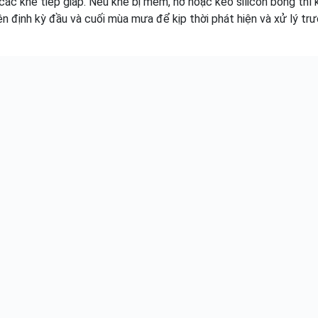
các khe tiếp giáp. Nếu khe bị mềm, hở hoặc keo silicon bong thì 
ện định kỳ đầu và cuối mùa mưa để kịp thời phát hiện và xử lý trư