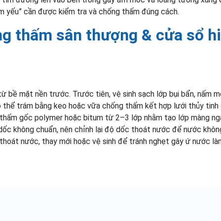
iểm yếu” cần được kiểm tra và chống thấm đúng cách.
g thấm sân thượng & cửa sổ h
ừ bề mặt nền trước. Trước tiên, vệ sinh sạch lớp bụi bẩn, nấm 
có thể trám bằng keo hoặc vữa chống thấm kết hợp lưới thủy tinh
g thấm gốc polymer hoặc bitum từ 2–3 lớp nhằm tạo lớp màng ng
dốc không chuẩn, nên chỉnh lại độ dốc thoát nước để nước khôn
 thoát nước, thay mới hoặc vệ sinh để tránh nghẹt gây ứ nước là