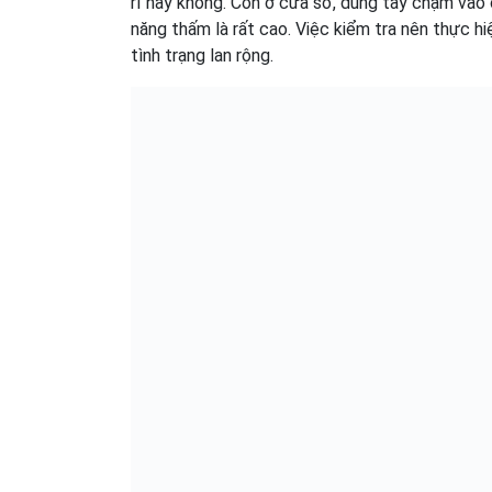
rỉ hay không. Còn ở cửa sổ, dùng tay chạm vào 
năng thấm là rất cao. Việc kiểm tra nên thực hi
tình trạng lan rộng.