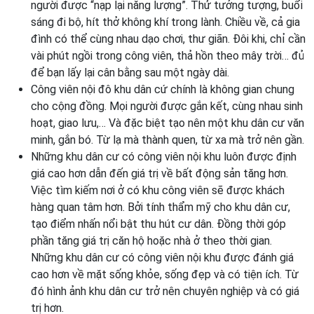
người được “nạp lại năng lượng”. Thử tưởng tượng, buổi
sáng đi bộ, hít thở không khí trong lành. Chiều về, cả gia
đình có thể cùng nhau dạo chơi, thư giãn. Đôi khi, chỉ cần
vài phút ngồi trong công viên, thả hồn theo mây trời… đủ
để bạn lấy lại cân bằng sau một ngày dài.
Công viên nội đô khu dân cứ chính là không gian chung
cho cộng đồng. Mọi người được gắn kết, cùng nhau sinh
hoạt, giao lưu,… Và đặc biệt tạo nên một khu dân cư văn
minh, gắn bó. Từ lạ mà thành quen, từ xa mà trở nên gần.
Những khu dân cư có công viên nội khu luôn được định
giá cao hơn dẫn đến giá trị về bất động sản tăng hơn.
Việc tìm kiếm nơi ở có khu công viên sẽ được khách
hàng quan tâm hơn. Bởi tính thẩm mỹ cho khu dân cư,
tạo điểm nhấn nổi bật thu hút cư dân. Đồng thời góp
phần tăng giá trị căn hộ hoặc nhà ở theo thời gian.
Những khu dân cư có công viên nội khu được đánh giá
cao hơn về mặt sống khỏe, sống đẹp và có tiện ích. Từ
đó hình ảnh khu dân cư trở nên chuyên nghiệp và có giá
trị hơn.