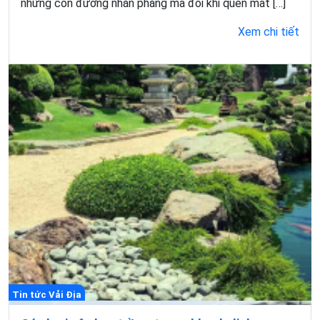
những con đường nhẵn phẳng mà đôi khi quên mất […]
Xem chi tiết
Tin tức Vải Địa