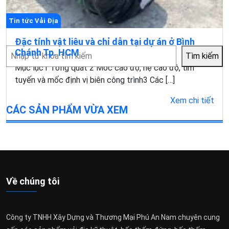
Tin tức Vải Địa
Đặc tính vật liêu và chỉ dẫn tại dự án ở Bình
Tìm
Chánh Tp. HCM
Tìm kiếm
kiếm
Mục lục1 Tổng quát 2 Móc cao độ, hệ cao độ, tim
tuyến và mốc định vị biên công trình3 Các […]
Xem chi tiết
CÁC SẢN PHẨM VỪA XEM
Về chúng tôi
Công ty TNHH Xây Dựng và Thương Mại Phú An Nam chuyên cung