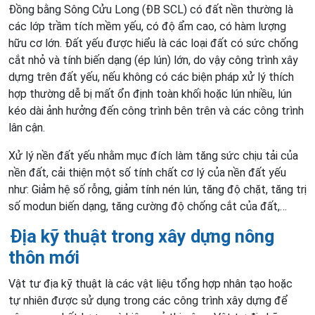
Đồng bằng Sông Cửu Long (ĐB SCL) có đất nền thường là
các lớp trầm tích mềm yếu, có độ ẩm cao, có hàm lượng
hữu cơ lớn. Đất yếu được hiểu là các loại đất có sức chống
cắt nhỏ và tính biến dạng (ép lún) lớn, do vậy công trình xây
dựng trên đất yếu, nếu không có các biện pháp xử lý thích
hợp thường dễ bị mất ổn định toàn khối hoặc lún nhiều, lún
kéo dài ảnh hưởng đến công trình bên trên và các công trình
lân cận.
Xử lý nền đất yếu nhằm mục đích làm tăng sức chịu tải của
nền đất, cải thiện một số tính chất cơ lý của nền đất yếu
như: Giảm hệ số rỗng, giảm tính nén lún, tăng độ chặt, tăng trị
số modun biến dạng, tăng cường độ chống cắt của đất,…
Địa kỹ thuật trong xây dựng nông
thôn mới
Vật tư địa kỹ thuật là các vật liệu tổng hợp nhân tạo hoặc
tự nhiên được sử dụng trong các công trình xây dựng để