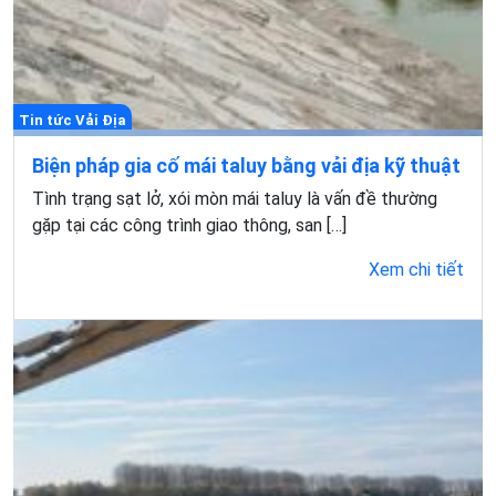
Tin tức Vải Địa
Biện pháp gia cố mái taluy bằng vải địa kỹ thuật
Tình trạng sạt lở, xói mòn mái taluy là vấn đề thường
gặp tại các công trình giao thông, san […]
Xem chi tiết