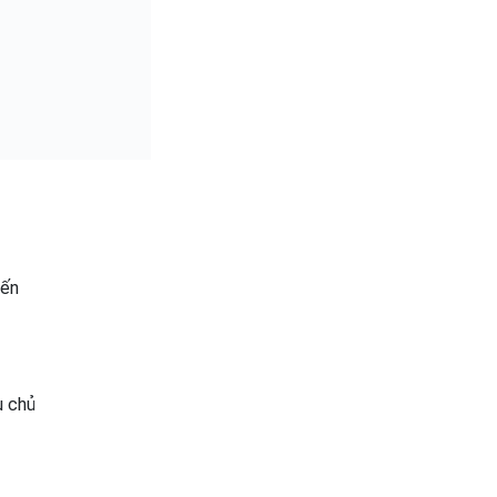
iến
u chủ