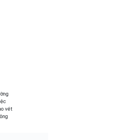
ường
iệc
ạo vét
công