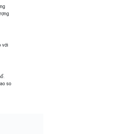
ang
lượng
 với
nổ.
cao so