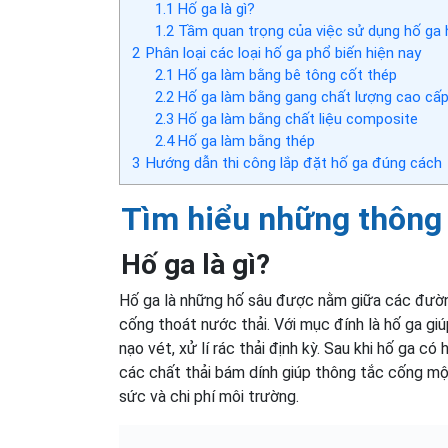
1.1
Hố ga là gì?
1.2
Tầm quan trọng của việc sử dụng hố ga 
2
Phân loại các loại hố ga phổ biến hiện nay
2.1
Hố ga làm bằng bê tông cốt thép
2.2
Hố ga làm bằng gang chất lượng cao cấ
2.3
Hố ga làm bằng chất liệu composite
2.4
Hố ga làm bằng thép
3
Hướng dẫn thi công lắp đặt hố ga đúng cách
Tìm hiểu những thông 
Hố ga là gì?
Hố ga là những hố sâu được nằm giữa các đườn
cống thoát nước thải. Với mục đính là hố ga g
nạo vét, xử lí rác thải định kỳ. Sau khi hố ga c
các chất thải bám dính giúp thông tắc cống mộ
sức và chi phí môi trường.