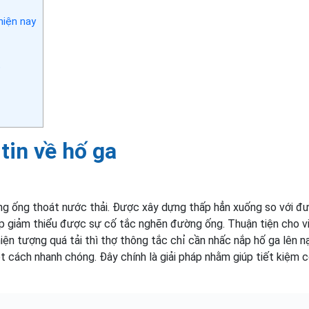
hiện nay
p
tin về hố ga
g ống thoát nước thải. Được xây dựng thấp hẳn xuống so với đ
iúp giảm thiểu được sự cố tắc nghẽn đường ống. Thuận tiện cho v
ó hiện tượng quá tải thì thợ thông tắc chỉ cần nhấc nắp hố ga lên n
t cách nhanh chóng. Đây chính là giải pháp nhằm giúp tiết kiệm 