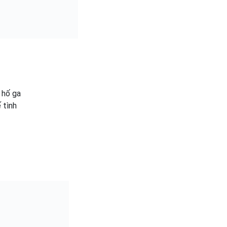
 hố ga
 tình