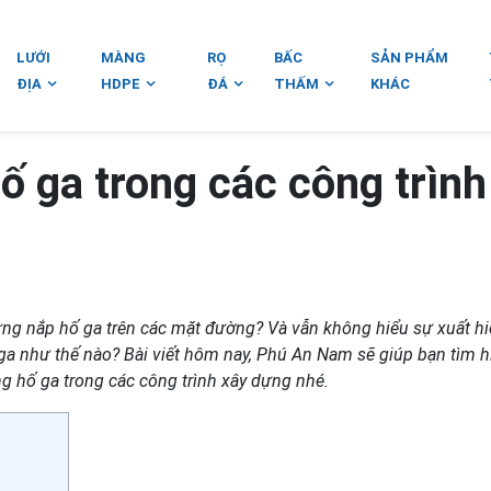
LƯỚI
MÀNG
RỌ
BẤC
SẢN PHẨM
ĐỊA
HDPE
ĐÁ
THẤM
KHÁC
hố ga trong các công trình
ững nắp hố ga trên các mặt đường? Và vẫn không hiểu sự xuất h
 ga như thế nào? Bài viết hôm nay, Phú An Nam sẽ giúp bạn tìm h
ng hố ga trong các công trình xây dựng nhé.