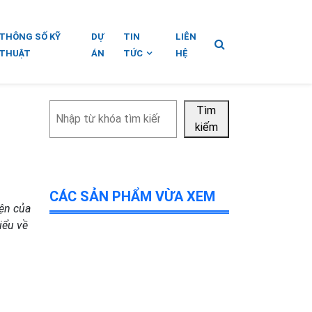
THÔNG SỐ KỸ
DỰ
TIN
LIÊN
THUẬT
ÁN
TỨC
HỆ
Tìm
Tìm
kiếm
kiếm
CÁC SẢN PHẨM VỪA XEM
iện của
iểu về