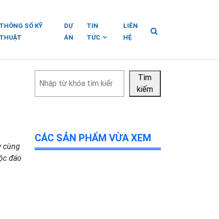
THÔNG SỐ KỸ
DỰ
TIN
LIÊN
THUẬT
ÁN
TỨC
HỆ
Tìm
Tìm
kiếm
kiếm
CÁC SẢN PHẨM VỪA XEM
y cùng
độc đáo