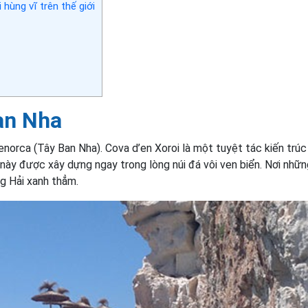
hùng vĩ trên thế giới
Ban Nha
orca (Tây Ban Nha). Cova d’en Xoroi là một tuyệt tác kiến trúc
 này được xây dựng ngay trong lòng núi đá vôi ven biển. Nơi nhữ
g Hải xanh thẳm.