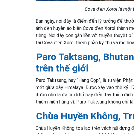
Cova d’en Xoroi là một 
Ban ngày, nơi đây là điểm đến lý tưởng để thưở
ánh đèn huyền ảo biến Cova d’en Xoroi thành m
tiếng. Nơi đây còn gắn liền với truyền thuyết b
tại Cova d’en Xoroi thêm phần kỳ thú và mê hoặ
Paro Taktsang, Bhutan
trên thế giới
Paro Taktsang, hay “Hang Cọp”, là tu viện Phật
mét giữa dãy Himalaya. Được xây vào thế kỷ 17, 
được cho là đã cưỡi hổ bay đến đây thiền định
thiên nhiên hùng vĩ. Paro Taktsang không chỉ là
Chùa Huyền Không, Tr
Chùa Huyền Không tọa lạc trên vách núi dựng đ