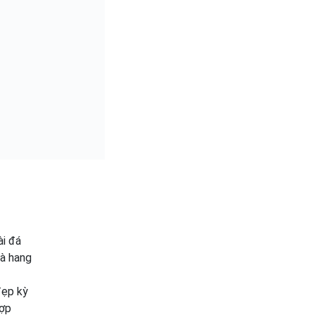
ài đá
và hang
đẹp kỳ
hợp