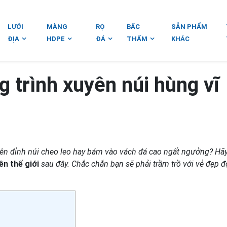
LƯỚI
MÀNG
RỌ
BẤC
SẢN PHẨM
ĐỊA
HDPE
ĐÁ
THẤM
KHÁC
 trình xuyên núi hùng vĩ
ên đỉnh núi cheo leo hay bám vào vách đá cao ngất ngưởng? Hã
ên thế giới
sau đây. Chắc chắn bạn sẽ phải trầm trồ với vẻ đẹp 