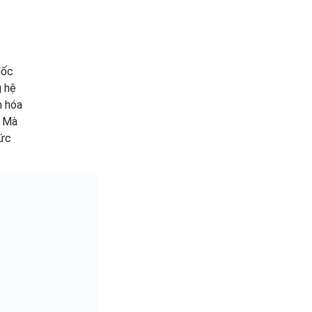
dốc
g hệ
n hóa
. Mà
bức