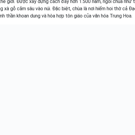
thế giới. Được xây dựng cách đây hơn 1.500 năm, ngôi chùa như t
 xà gỗ cắm sâu vào núi. Đặc biệt, chùa là nơi hiếm hoi thờ cả Đạ
inh thần khoan dung và hòa hợp tôn giáo của văn hóa Trung Hoa.