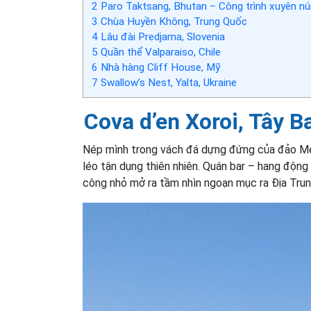
2
Paro Taktsang, Bhutan – Công trình xuyên núi 
3
Chùa Huyền Không, Trung Quốc
4
Lâu đài Predjama, Slovenia
5
Quần thể Valparaiso, Chile
6
Nhà hàng Cliff House, Mỹ
7
Swallow’s Nest, Yalta, Ukraine
Cova d’en Xoroi, Tây 
Nép mình trong vách đá dựng đứng của đảo Men
léo tận dụng thiên nhiên. Quán bar – hang động
công nhỏ mở ra tầm nhìn ngoạn mục ra Địa Trun