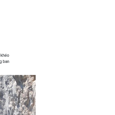
 khéo
ng ban