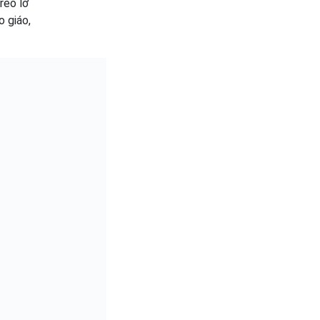
reo lơ
o giáo,