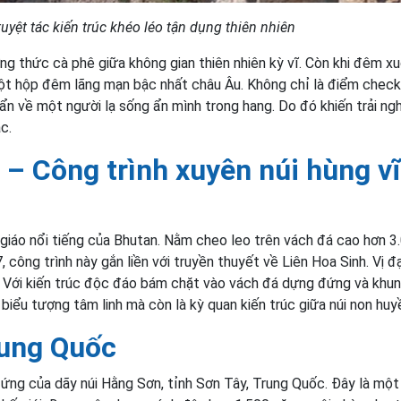
tuyệt tác kiến trúc khéo léo tận dụng thiên nhiên
ng thức cà phê giữa không gian thiên nhiên kỳ vĩ. Còn khi đêm xu
ột hộp đêm lãng mạn bậc nhất châu Âu. Không chỉ là điểm check-
í ẩn về một người lạ sống ẩn mình trong hang. Do đó khiến trải ng
c.
 – Công trình xuyên núi hùng vĩ
 giáo nổi tiếng của Bhutan. Nằm cheo leo trên vách đá cao hơn 3
công trình này gắn liền với truyền thuyết về Liên Hoa Sinh. Vị đ
. Với kiến trúc độc đáo bám chặt vào vách đá dựng đứng và khu
 biểu tượng tâm linh mà còn là kỳ quan kiến trúc giữa núi non huyề
ung Quốc
ứng của dãy núi Hằng Sơn, tỉnh Sơn Tây, Trung Quốc. Đây là một