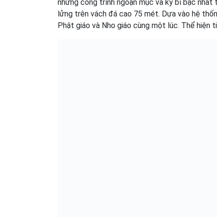
những công trình ngoạn mục và kỳ bí bậc nhất 
lửng trên vách đá cao 75 mét. Dựa vào hệ thống
Phật giáo và Nho giáo cùng một lúc. Thể hiện t