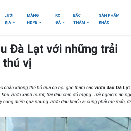
LƯỚI
MÀNG
RỌ
BẤC
SẢN PHẨM
ĐỊA
HDPE
ĐÁ
THẤM
KHÁC
 Đà Lạt với những trải
thú vị
hắc chắn không thể bỏ qua cơ hội ghé thăm các
vườn dâu Đà Lạ
 khu vườn xanh mướt, trái dâu chín đỏ mọng. Trải nghiệm ăn ng
 Hãy cùng điểm qua những vườn dâu khiến ai cũng phải mê mẩn, 