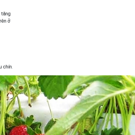
 tăng
rên ở
 chín.