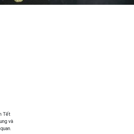
n Tết
hung và
 quan.