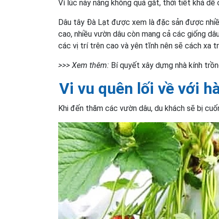
Vì lúc này nắng không quá gắt, thời tiết khá dễ 
Dâu tây Đà Lạt được xem là đặc sản được nhiều
cao, nhiều vườn dâu còn mang cả các giống dâ
các vị trí trên cao và yên tĩnh nên sẽ cách xa 
>>> Xem thêm:
Bí quyết xây dựng nhà kính trồn
Vi vu quên lối về với 
Khi đến thăm các vườn dâu, du khách sẽ bị cuốn