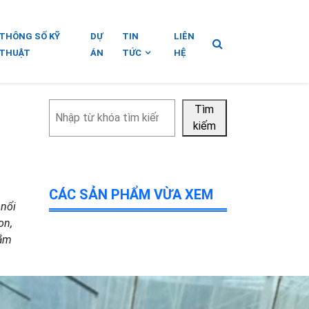
THÔNG SỐ KỸ
DỰ
TIN
LIÊN
THUẬT
ÁN
TỨC
HỆ
Tìm
Tìm
kiếm
kiếm
CÁC SẢN PHẨM VỪA XEM
t
nổi
on,
đắm