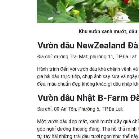
Khu vườn xanh mướt, dâu 
Vườn dâu NewZealand Đà
Địa chỉ: đường Trại Mát, phường 11, TP.Đà Lạt
Hành trình đến với vườn dâu khá chênh vênh và
gia hái dâu trực tiếp, chụp ảnh say sưa và ngây
đều, màu chuẩn đẹp không khác gì dâu nhập khẩ
Vườn dâu Nhật B-Farm Đà
Địa chỉ: 09 An Tôn, Phường 5, TP.Đà Lạt
Một vườn dâu đẹp mắt, xanh mướt đầy quả chín
góc nghỉ dưỡng thoáng đãng. Tha hồ thả mình t
tự tay hái những trái dâu tươi ngon như thế này