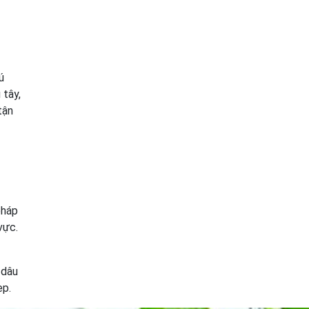
ú
 tây,
tận
pháp
vực.
 dâu
ẹp.