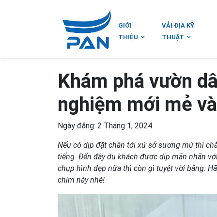
GIỚI
VẢI ĐỊA KỸ
THIỆU
THUẬT
Khám phá vườn dâu
nghiệm mới mẻ và 
Ngày đăng: 2 Tháng 1, 2024
Nếu có dịp đặt chân tới xứ sở sương mù thì c
tiếng. Đến đây du khách được dịp mãn nhãn với
chụp hình đẹp nữa thì còn gì tuyệt vời bằng.
chìm này nhé!