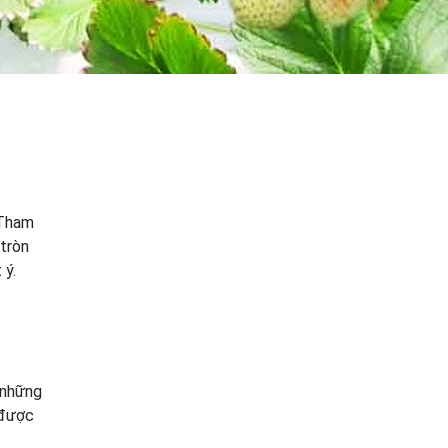
 Tham
 tròn
 ý.
 những
 được