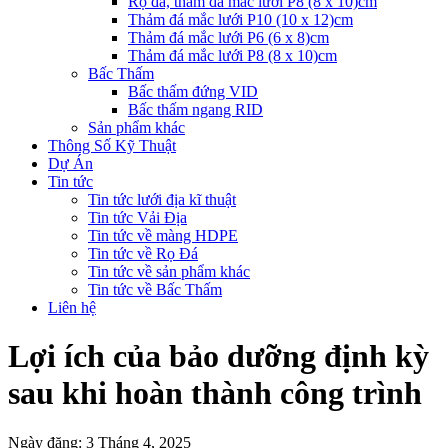
Rọ đá, thảm đá mắc lưới P8 (8 x 10)cm
Thảm đá mắc lưới P10 (10 x 12)cm
Thảm đá mắc lưới P6 (6 x 8)cm
Thảm đá mắc lưới P8 (8 x 10)cm
Bấc Thấm
Bấc thấm đứng VID
Bấc thấm ngang RID
Sản phẩm khác
Thông Số Kỹ Thuật
Dự Án
Tin tức
Tin tức lưới địa kĩ thuật
Tin tức Vải Địa
Tin tức về màng HDPE
Tin tức về Rọ Đá
Tin tức về sản phẩm khác
Tin tức về Bấc Thấm
Liên hệ
Lợi ích của bảo dưỡng định kỳ
sau khi hoàn thành công trình
Ngày đăng: 3 Tháng 4, 2025