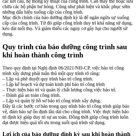
các kết cấu, hệ thống kỹ thuật của công trình. Cần thay thế hoặc sửa
chữa các bộ phận hư hỏng. Cũng như phát hiện và khắc phục sớm
những dấu hiệu xuống cấp của công trình.
Mục đích chính của bảo dưỡng định kỳ là để ngăn ngừa sự xuống
cấp của công trình. Từ đó giúp công trình duy trì khả năng sử dụng,
kéo dài tuổi thọ. Và giảm thiểu các nguy cơ gây hại cho người sử
dụng.
Quy trình của bảo dưỡng công trình sau
khi hoàn thành công trình
Theo quy định tại Nghị định 06/2021/NĐ-CP, việc bảo trì công
trình xây dựng phải tuân thủ một quy trình rõ ràng:
– Lập và phê duyệt quy trình bảo trì công trình.
– Lập kế hoạch và dự toán kinh phí bảo trì công trình
– Thực hiện bảo trì và quản lý chất lượng công việc bảo trì.
– Đánh giá an toàn công trình.
– Lập và quản lý hồ sơ bảo trì công trình xây dựng.
Đây là các bước cơ bản trong quy trình bảo trì công trình giúp bảo
vệ, đảm bảo sự ổn định lâu dài cho công trình. Việc thực hiện bảo
trì định kỳ giúp duy trì sự an toàn. Đồng thời giúp công trình luôn
đạt được hiệu quả tối ưu trong suốt quá trình sử dụng.
Lợi ích của bảo dưỡng định kỳ sau khi hoàn thành