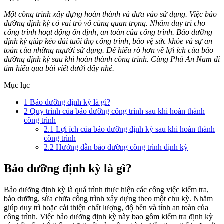
Một công trình xây dựng hoàn thành và đưa vào sử dụng. Việc bảo
dưỡng định kỳ có vai trò vô cùng quan trọng. Nhằm duy trì cho
công trình hoạt động ổn định, an toàn của công trình. Bảo dưỡng
định kỳ giúp kéo dài tuổi thọ công trình, bảo vệ sức khỏe và sự an
toàn của những người sử dụng. Để hiểu rõ hơn về lợi ích của bảo
dưỡng định kỳ sau khi hoàn thành công trình. Cùng Phú An Nam đi
tìm hiểu qua bài viết dưới đây nhé.
Mục lục
1
Bảo dưỡng định kỳ là gì?
2
Quy trình của bảo dưỡng công trình sau khi hoàn thành
công trình
2.1
Lợi ích của bảo dưỡng định kỳ sau khi hoàn thành
công trình
2.2
Hướng dẫn bảo dưỡng công trình định kỳ
Bảo dưỡng định kỳ là gì?
Bảo dưỡng định kỳ là quá trình thực hiện các công việc kiểm tra,
bảo dưỡng, sửa chữa công trình xây dựng theo một chu kỳ. Nhằm
giúp duy trì hoặc cải thiện chất lượng, độ bền và tính an toàn của
công trình. Việc bảo dưỡng định kỳ này bao gồm kiểm tra định kỳ