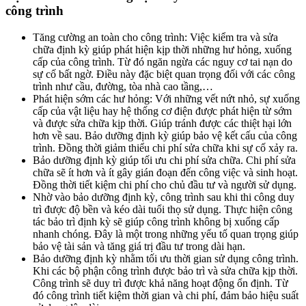
công trình
Tăng cường an toàn cho công trình: Việc kiểm tra và sửa
chữa định kỳ giúp phát hiện kịp thời những hư hỏng, xuống
cấp của công trình. Từ đó ngăn ngừa các nguy cơ tai nạn do
sự cố bất ngờ. Điều này đặc biệt quan trọng đối với các công
trình như cầu, đường, tòa nhà cao tầng,…
Phát hiện sớm các hư hỏng: Với những vết nứt nhỏ, sự xuống
cấp của vật liệu hay hệ thống cơ điện được phát hiện từ sớm
và được sửa chữa kịp thời. Giúp tránh được các thiệt hại lớn
hơn về sau. Bảo dưỡng định kỳ giúp bảo vệ kết cấu của công
trình. Đồng thời giảm thiểu chi phí sửa chữa khi sự cố xảy ra.
Bảo dưỡng định kỳ giúp tối ưu chi phí sửa chữa. Chi phí sửa
chữa sẽ ít hơn và ít gây gián đoạn đến công việc và sinh hoạt.
Đồng thời tiết kiệm chi phí cho chủ đầu tư và người sử dụng.
Nhờ vào bảo dưỡng định kỳ, công trình sau khi thi công duy
trì được độ bền và kéo dài tuổi thọ sử dụng. Thực hiện công
tác bảo trì định kỳ sẽ giúp công trình không bị xuống cấp
nhanh chóng. Đây là một trong những yếu tố quan trọng giúp
bảo vệ tài sản và tăng giá trị đầu tư trong dài hạn.
Bảo dưỡng định kỳ nhằm tối ưu thời gian sử dụng công trình.
Khi các bộ phận công trình được bảo trì và sửa chữa kịp thời.
Công trình sẽ duy trì được khả năng hoạt động ổn định. Từ
đó công trình tiết kiệm thời gian và chi phí, đảm bảo hiệu suất