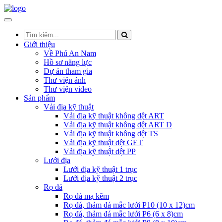
Giới thiệu
Về Phú An Nam
Hồ sơ năng lực
Dự án tham gia
Thư viện ảnh
Thư viện video
Sản phẩm
Vải địa kỹ thuật
Vải địa kỹ thuật không dệt ART
Vải địa kỹ thuật không dệt ART D
Vải địa kỹ thuật không dệt TS
Vải địa kỹ thuật dệt GET
Vải địa kỹ thuật dệt PP
Lưới địa
Lưới địa kỹ thuật 1 trục
Lưới địa kỹ thuật 2 trục
Rọ đá
Rọ đá mạ kẽm
Rọ đá, thảm đá mắc lưới P10 (10 x 12)cm
Rọ đá, thảm đá mắc lưới P6 (6 x 8)cm