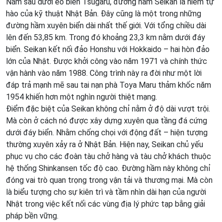
Nằm sâu dưới eo biển Tsugaru, đường hầm Seikan là niềm tự
hào của kỹ thuật Nhật Bản. Đây cũng là một trong những
đường hầm xuyên biển dài nhất thế giới. Với tổng chiều dài
lên đến 53,85 km. Trong đó khoảng 23,3 km nằm dưới đáy
biển. Seikan kết nối đảo Honshu với Hokkaido – hai hòn đảo
lớn của Nhật. Được khởi công vào năm 1971 và chính thức
vận hành vào năm 1988. Công trình này ra đời như một lời
đáp trả mạnh mẽ sau tai nạn phà Toya Maru thảm khốc năm
1954 khiến hơn một nghìn người thiệt mạng.
Điểm đặc biệt của Seikan không chỉ nằm ở độ dài vượt trội.
Mà còn ở cách nó được xây dựng xuyên qua tầng đá cứng
dưới đáy biển. Nhằm chống chọi với động đất – hiện tượng
thường xuyên xảy ra ở Nhật Bản. Hiện nay, Seikan chủ yếu
phục vụ cho các đoàn tàu chở hàng và tàu chở khách thuộc
hệ thống Shinkansen tốc độ cao. Đường hầm này không chỉ
đóng vai trò quan trọng trong vận tải và thương mại. Mà còn
là biểu tượng cho sự kiên trì và tầm nhìn dài hạn của người
Nhật trong việc kết nối các vùng địa lý phức tạp bằng giải
pháp bền vững.