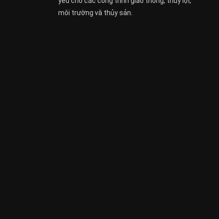
yếu cho các công trình giao thông, thủy lợi,
môi trường và thủy sản.