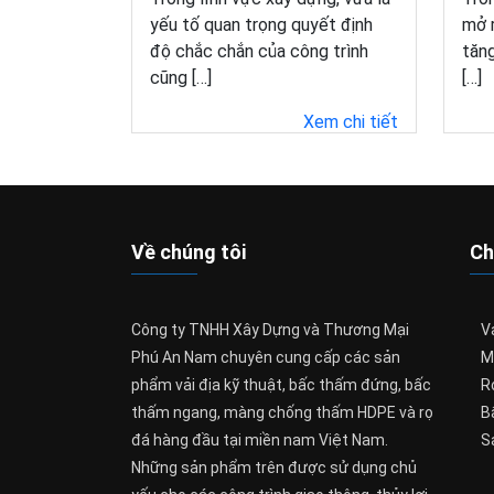
yếu tố quan trọng quyết định
mở 
độ chắc chắn của công trình
tăng
cũng […]
[…]
Xem chi tiết
Về chúng tôi
Ch
Công ty TNHH Xây Dựng và Thương Mại
Vả
Phú An Nam chuyên cung cấp các sản
M
phẩm vải địa kỹ thuật, bấc thấm đứng, bấc
R
thấm ngang, màng chống thấm HDPE và rọ
B
đá hàng đầu tại miền nam Việt Nam.
S
Những sản phẩm trên được sử dụng chủ