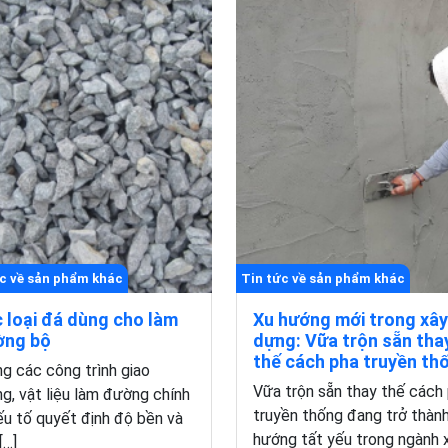
c về sản phẩm khác
Tin tức về sản phẩm khác
 loại đá dùng cho làm
Xu hướng mới trong xây
ờng bộ
dựng: Vữa trộn sẵn tha
thế cách pha truyền th
g các công trình giao
Vữa trộn sẵn thay thế cách
g, vật liệu làm đường chính
truyền thống đang trở thàn
ếu tố quyết định độ bền và
hướng tất yếu trong ngành 
[…]