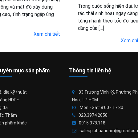
Trong cuộc sống hiện đại, l
rộng và mật độ xây dựng
rác thải sinh hoạt ngày càng
 cao, tình trạng ngập úng
tăng nhanh theo tốc độ tiê
dùng của […]
Xem chi tiết
Xem chi
uyên mục sản phẩm
Thông tin liên hệ
i địa kỹ thuật
83 Trương Vĩnh Ký, Phường P
àng HDPE
Hòa, TP. HCM
ọ đá
Mon - Sat: 8:00 - 17:30
ấc Thấm
028.3974.2858
ản phẩm khác
0915.378.118
salesp.phuannam@gmail.co