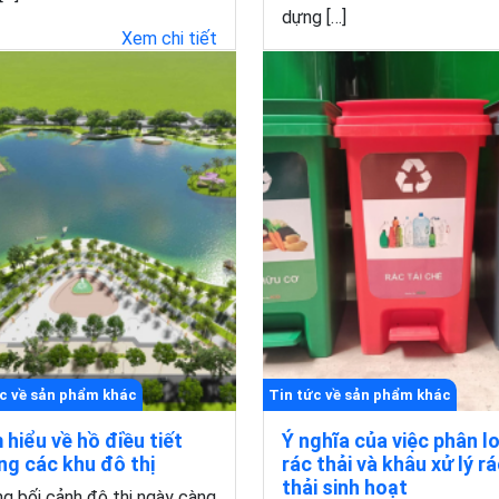
dựng […]
Xem chi tiết
Xem chi
c về sản phẩm khác
Tin tức về sản phẩm khác
 hiểu về hồ điều tiết
Ý nghĩa của việc phân lo
ng các khu đô thị
rác thải và khâu xử lý r
thải sinh hoạt
g bối cảnh đô thị ngày càng