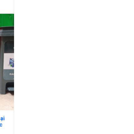
 tiết
ại
ác