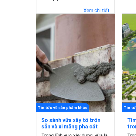
Xem chi tiết
Tin tức về sản phẩm khác
Tin tứ
So sánh vữa xây tô trộn
Tìm
sẵn và xi măng pha cát
tro
Trong lĩnh vực xây dựng, vữa là
Tron