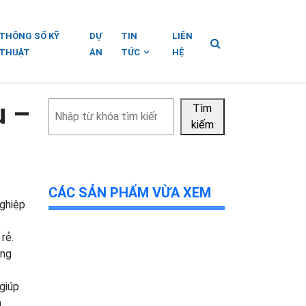
THÔNG SỐ KỸ
DỰ
TIN
LIÊN
THUẬT
ÁN
TỨC
HỆ
u –
Tìm
Tìm
kiếm
kiếm
CÁC SẢN PHẨM VỪA XEM
nghiệp
rẻ.
ống
giúp
n