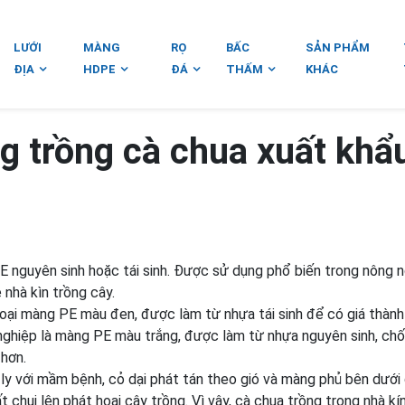
LƯỚI
MÀNG
RỌ
BẤC
SẢN PHẨM
ĐỊA
HDPE
ĐÁ
THẤM
KHÁC
ng trồng cà chua xuất khẩ
 nguyên sinh hoặc tái sinh. Được sử dụng phổ biến trong nông 
nhà kìn trồng cây.
oại màng PE màu đen, được làm từ nhựa tái sinh để có giá thành 
nghiệp là màng PE màu trắng, được làm từ nhựa nguyên sinh, ch
 hơn.
 ly với mầm bệnh, cỏ dại phát tán theo gió và màng phủ bên dưới 
t chui lên phát hoại cây trồng. Vì vậy, cà chua trồng trong nhà kí