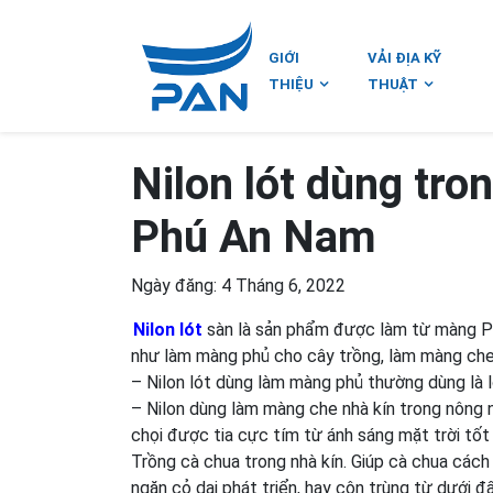
GIỚI
VẢI ĐỊA KỸ
THIỆU
THUẬT
Nilon lót dùng tro
Phú An Nam
Ngày đăng: 4 Tháng 6, 2022
Nilon lót
sàn là sản phẩm được làm từ màng PE
như làm màng phủ cho cây trồng, làm màng che 
– Nilon lót dùng làm màng phủ thường dùng là l
– Nilon dùng làm màng che nhà kín trong nông 
chọi được tia cực tím từ ánh sáng mặt trời tốt
Trồng cà chua trong nhà kín. Giúp cà chua cách
ngăn cỏ dại phát triển, hay côn trùng từ dưới đấ