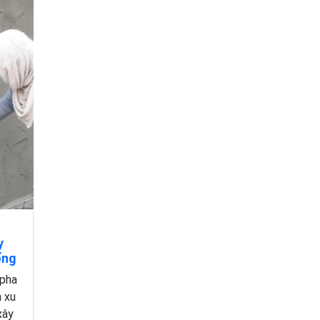
y
ống
 pha
h xu
xây