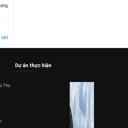
ượng
u
 tiết
Dự án thực hiện
hú Thọ
m