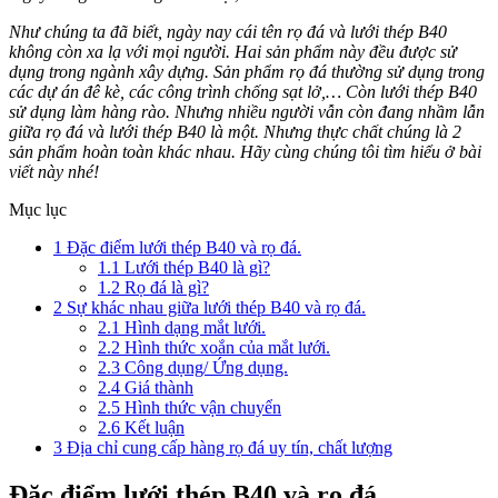
Như chúng ta đã biết, ngày nay cái tên rọ đá và lưới thép B40
không còn xa lạ với mọi người. Hai sản phẩm này đều được sử
dụng trong ngành xây dựng. Sản phẩm rọ đá thường sử dụng trong
các dự án đê kè, các công trình chống sạt lở,… Còn lưới thép B40
sử dụng làm hàng rào. Nhưng nhiều người vẫn còn đang nhầm lẫn
giữa rọ đá và lưới thép B40 là một. Nhưng thực chất chúng là 2
sản phẩm hoàn toàn khác nhau. Hãy cùng chúng tôi tìm hiểu ở bài
viết này nhé!
Mục lục
1
Đặc điểm lưới thép B40 và rọ đá.
1.1
Lưới thép B40 là gì?
1.2
Rọ đá là gì?
2
Sự khác nhau giữa lưới thép B40 và rọ đá.
2.1
Hình dạng mắt lưới.
2.2
Hình thức xoắn của mắt lưới.
2.3
Công dụng/ Ứng dụng.
2.4
Giá thành
2.5
Hình thức vận chuyển
2.6
Kết luận
3
Địa chỉ cung cấp hàng rọ đá uy tín, chất lượng
Đặc điểm lưới thép B40 và rọ đá.