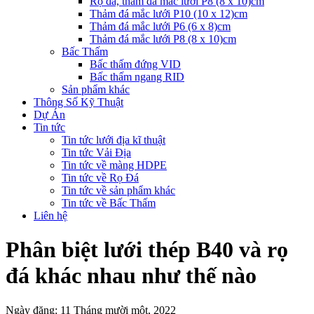
Rọ đá, thảm đá mắc lưới P8 (8 x 10)cm
Thảm đá mắc lưới P10 (10 x 12)cm
Thảm đá mắc lưới P6 (6 x 8)cm
Thảm đá mắc lưới P8 (8 x 10)cm
Bấc Thấm
Bấc thấm đứng VID
Bấc thấm ngang RID
Sản phẩm khác
Thông Số Kỹ Thuật
Dự Án
Tin tức
Tin tức lưới địa kĩ thuật
Tin tức Vải Địa
Tin tức về màng HDPE
Tin tức về Rọ Đá
Tin tức về sản phẩm khác
Tin tức về Bấc Thấm
Liên hệ
Phân biệt lưới thép B40 và rọ
đá khác nhau như thế nào
Ngày đăng: 11 Tháng mười một, 2022