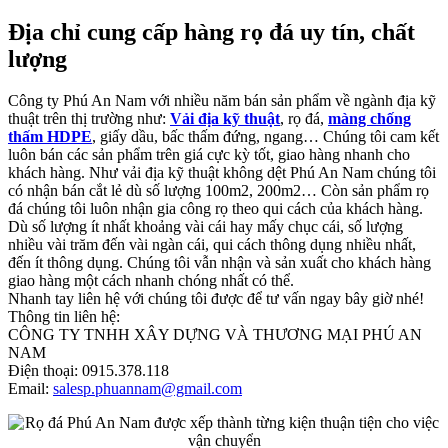
Địa chỉ cung cấp hàng rọ đá uy tín, chất
lượng
Công ty Phú An Nam với nhiều năm bán sản phẩm về ngành địa kỹ
thuật trên thị trường như:
Vải địa kỹ thuật
, rọ đá,
màng chống
thấm HDPE
, giấy dầu, bấc thấm đứng, ngang… Chúng tôi cam kết
luôn bán các sản phẩm trên giá cực kỳ tốt, giao hàng nhanh cho
khách hàng. Như vải địa kỹ thuật không dệt Phú An Nam chúng tôi
có nhận bán cắt lẻ dù số lượng 100m2, 200m2… Còn sản phẩm rọ
đá chúng tôi luôn nhận gia công rọ theo qui cách của khách hàng.
Dù số lượng ít nhất khoảng vài cái hay mấy chục cái, số lượng
nhiều vài trăm đến vài ngàn cái, qui cách thông dụng nhiều nhất,
đến ít thông dụng. Chúng tôi vẫn nhận và sản xuất cho khách hàng
giao hàng một cách nhanh chóng nhất có thể.
Nhanh tay liên hệ với chúng tôi được để tư vấn ngay bây giờ nhé!
Thông tin liên hệ:
CÔNG TY TNHH XÂY DỰNG VÀ THƯƠNG MẠI PHÚ AN
NAM
Điện thoại: 0915.378.118
Email:
salesp.phuannam@gmail.com