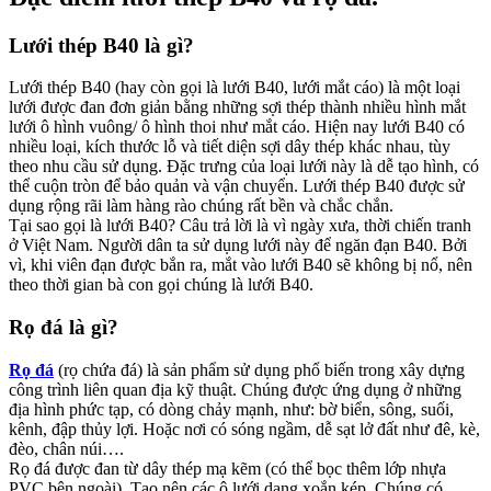
Lưới thép B40 là gì?
Lưới thép B40 (hay còn gọi là lưới B40, lưới mắt cáo) là một loại
lưới được đan đơn giản bằng những sợi thép thành nhiều hình mắt
lưới ô hình vuông/ ô hình thoi như mắt cáo. Hiện nay lưới B40 có
nhiều loại, kích thước lỗ và tiết diện sợi dây thép khác nhau, tùy
theo nhu cầu sử dụng. Đặc trưng của loại lưới này là dễ tạo hình, có
thể cuộn tròn để bảo quản và vận chuyển. Lưới thép B40 được sử
dụng rộng rãi làm hàng rào chúng rất bền và chắc chắn.
Tại sao gọi là lưới B40? Câu trả lời là vì ngày xưa, thời chiến tranh
ở Việt Nam. Người dân ta sử dụng lưới này để ngăn đạn B40. Bởi
vì, khi viên đạn được bắn ra, mắt vào lưới B40 sẽ không bị nổ, nên
theo thời gian bà con gọi chúng là lưới B40.
Rọ đá là gì?
Rọ đá
(rọ chứa đá) là sản phẩm sử dụng phổ biến trong xây dựng
công trình liên quan địa kỹ thuật. Chúng được ứng dụng ở những
địa hình phức tạp, có dòng chảy mạnh, như: bờ biển, sông, suối,
kênh, đập thủy lợi. Hoặc nơi có sóng ngầm, dễ sạt lở đất như đê, kè,
đèo, chân núi….
Rọ đá được đan từ dây thép mạ kẽm (có thể bọc thêm lớp nhựa
PVC bên ngoài). Tạo nên các ô lưới dạng xoắn kép. Chúng có