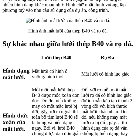
nhiều hình dạng khác nhau như: Hình chữ nhật, hình vuông, lập
phương tuỳ vào nhu cầu sử dụng của dự án, công trình.
Hình ảnh mắt lưới của thép B40 và rọ đá.
Sự khác nhau giữa lưới thép B40 và rọ đá.
Lưới thép B40
Rọ Đá
Hình dạng
Mắt lưới có hình ô
Mắt lưới có hình lục giác.
vuông/ hình thoi.
mắt lưới.
Mỗi một mắt lưới thép
Đối với rọ mỗi một mắt
B40 được móc xoắn đơn
lưới rọ đá có hình lục giác
độc. Do đó, nếu không
được xoắn kép tạo thành 2
may có một mắc lưới bị
vòng đôi với kích thước
đứt, gãy, rơi ra ngoài thì
mắt lưới khác nhau. Do
Hình thức
toàn bộ tấm lưới B40 sẽ
đó, nếu không may mắt
xoắn của
bị bung và biến dạng
lưới rọ bị đứt, gãy… thì
ngay. Bởi vì, lưới B40
hình dạng của rọ đá vẫn
mắt lưới.
chúng được đan đơn giản
không bị biến dạng, hay