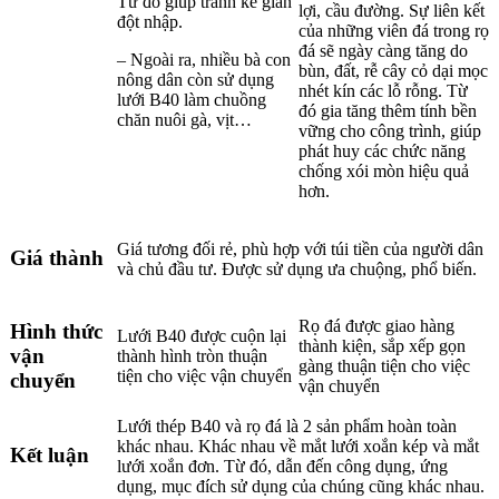
Từ đó giúp tránh kẻ gian
lợi, cầu đường. Sự liên kết
đột nhập.
của những viên đá trong rọ
đá sẽ ngày càng tăng do
– Ngoài ra, nhiều bà con
bùn, đất, rễ cây cỏ dại mọc
nông dân còn sử dụng
nhét kín các lỗ rỗng. Từ
lưới B40 làm chuồng
đó gia tăng thêm tính bền
chăn nuôi gà, vịt…
vững cho công trình, giúp
phát huy các chức năng
chống xói mòn hiệu quả
hơn.
Giá tương đối rẻ, phù hợp với túi tiền của người dân
Giá thành
và chủ đầu tư. Được sử dụng ưa chuộng, phổ biến.
Rọ đá được giao hàng
Hình thức
Lưới B40 được cuộn lại
thành kiện, sắp xếp gọn
vận
thành hình tròn thuận
gàng thuận tiện cho việc
tiện cho việc vận chuyển
chuyển
vận chuyển
Lưới thép B40 và rọ đá là 2 sản phẩm hoàn toàn
khác nhau. Khác nhau về mắt lưới xoắn kép và mắt
Kết luận
lưới xoắn đơn. Từ đó, dẫn đến công dụng, ứng
dụng, mục đích sử dụng của chúng cũng khác nhau.