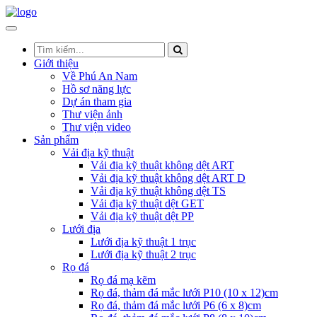
Giới thiệu
Về Phú An Nam
Hồ sơ năng lực
Dự án tham gia
Thư viện ảnh
Thư viện video
Sản phẩm
Vải địa kỹ thuật
Vải địa kỹ thuật không dệt ART
Vải địa kỹ thuật không dệt ART D
Vải địa kỹ thuật không dệt TS
Vải địa kỹ thuật dệt GET
Vải địa kỹ thuật dệt PP
Lưới địa
Lưới địa kỹ thuật 1 trục
Lưới địa kỹ thuật 2 trục
Rọ đá
Rọ đá mạ kẽm
Rọ đá, thảm đá mắc lưới P10 (10 x 12)cm
Rọ đá, thảm đá mắc lưới P6 (6 x 8)cm