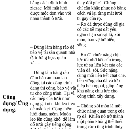
bằng cách định hình
thay đổi gì cả. Chúng ta
ziczac. Mỗi mắt lưới
chỉ cần khắc phục nó bằng
được móc đơn vào với
cách vá lại từng mắt lưới
nhau thành ô lưới.
bị gãy của rọ.
– Rọ đá được dùng để gia
cố các bề mặt đất yếu,
ngăn chặn sự sạt lở, xói
mòn, bảo vệ bờ biển,
sông…
– Dùng làm hàng rào để
bảo vệ tài sản quanh nhà
– Rọ đá chức năng chịu
ở, trường học, quán
lực tốt nhờ kết cấu trọng
xá….
lực từ sự liên kết của các
viên đá, sỏi. Sức nặng
– Dùng làm hàng rào
cùng mối liên kết chặt chẽ,
đảm bảo an toàn lao
bền vững của đá và lớp
động tại các công trình
thép bên ngoài, giúp tăng
đang thi công, bảo vệ vật
khả năng chịu lực cho
tư cho công trình. Tại vì,
công trình xây dựng.
Công
các mép của lưới như
dụng/ Ứng
dạng gai nên khi leo trèo
– Chống xói mòn là một
dễ mắc kẹt. Cộng thêm
dụng.
chức năng quan trọng của
lưới dạng mềm. Muốn
rọ đá. Khiến nó trở thành
leo lên cũng khó, dễ làm
một phần không thể thiếu
đổ lưới gây tiếng động.
trong các công trình thủy