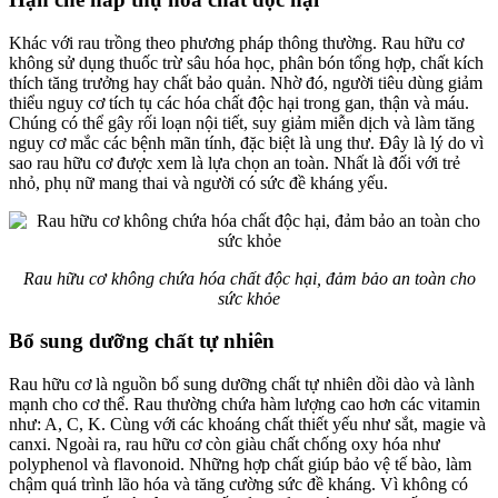
Khác với rau trồng theo phương pháp thông thường. Rau hữu cơ
không sử dụng thuốc trừ sâu hóa học, phân bón tổng hợp, chất kích
thích tăng trưởng hay chất bảo quản. Nhờ đó, người tiêu dùng giảm
thiểu nguy cơ tích tụ các hóa chất độc hại trong gan, thận và máu.
Chúng có thể gây rối loạn nội tiết, suy giảm miễn dịch và làm tăng
nguy cơ mắc các bệnh mãn tính, đặc biệt là ung thư. Đây là lý do vì
sao rau hữu cơ được xem là lựa chọn an toàn. Nhất là đối với trẻ
nhỏ, phụ nữ mang thai và người có sức đề kháng yếu.
Rau hữu cơ không chứa hóa chất độc hại, đảm bảo an toàn cho
sức khỏe
Bổ sung dưỡng chất tự nhiên
Rau hữu cơ là nguồn bổ sung dưỡng chất tự nhiên dồi dào và lành
mạnh cho cơ thể. Rau thường chứa hàm lượng cao hơn các vitamin
như: A, C, K. Cùng với các khoáng chất thiết yếu như sắt, magie và
canxi. Ngoài ra, rau hữu cơ còn giàu chất chống oxy hóa như
polyphenol và flavonoid. Những hợp chất giúp bảo vệ tế bào, làm
chậm quá trình lão hóa và tăng cường sức đề kháng. Vì không có