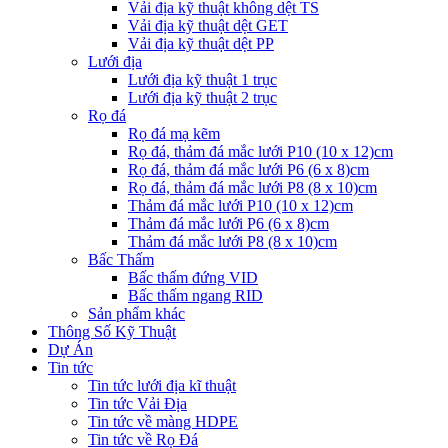
Vải địa kỹ thuật không dệt TS
Vải địa kỹ thuật dệt GET
Vải địa kỹ thuật dệt PP
Lưới địa
Lưới địa kỹ thuật 1 trục
Lưới địa kỹ thuật 2 trục
Rọ đá
Rọ đá mạ kẽm
Rọ đá, thảm đá mắc lưới P10 (10 x 12)cm
Rọ đá, thảm đá mắc lưới P6 (6 x 8)cm
Rọ đá, thảm đá mắc lưới P8 (8 x 10)cm
Thảm đá mắc lưới P10 (10 x 12)cm
Thảm đá mắc lưới P6 (6 x 8)cm
Thảm đá mắc lưới P8 (8 x 10)cm
Bấc Thấm
Bấc thấm đứng VID
Bấc thấm ngang RID
Sản phẩm khác
Thông Số Kỹ Thuật
Dự Án
Tin tức
Tin tức lưới địa kĩ thuật
Tin tức Vải Địa
Tin tức về màng HDPE
Tin tức về Rọ Đá