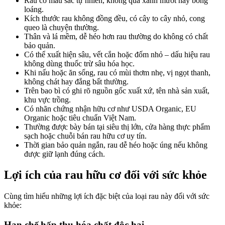
Rau có màu sắc tự nhiên, không quá xanh mướt hay bóng
loáng.
Kích thước rau không đồng đều, có cây to cây nhỏ, cong
queo là chuyện thường.
Thân và lá mềm, dễ héo hơn rau thường do không có chất
bảo quản.
Có thể xuất hiện sâu, vết cắn hoặc đốm nhỏ – dấu hiệu rau
không dùng thuốc trừ sâu hóa học.
Khi nấu hoặc ăn sống, rau có mùi thơm nhẹ, vị ngọt thanh,
không chát hay đắng bất thường.
Trên bao bì có ghi rõ nguồn gốc xuất xứ, tên nhà sản xuất,
khu vực trồng.
Có nhãn chứng nhận hữu cơ như USDA Organic, EU
Organic hoặc tiêu chuẩn Việt Nam.
Thường được bày bán tại siêu thị lớn, cửa hàng thực phẩm
sạch hoặc chuỗi bán rau hữu cơ uy tín.
Thời gian bảo quản ngắn, rau dễ héo hoặc úng nếu không
được giữ lạnh đúng cách.
Lợi ích của rau hữu cơ đối với sức khỏe
Cùng tìm hiểu những lợi ích đặc biệt của loại rau này đối với sức
khỏe:
Hạn chế hấp thụ hóa chất độc hại