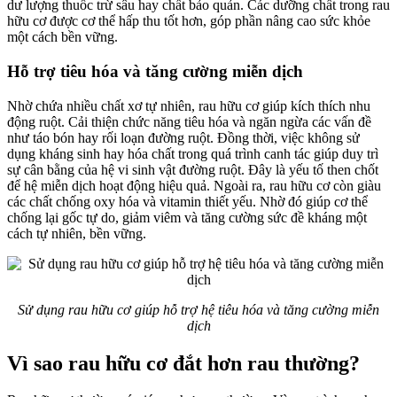
dư lượng thuốc trừ sâu hay chất bảo quản. Các dưỡng chất trong rau
hữu cơ được cơ thể hấp thu tốt hơn, góp phần nâng cao sức khỏe
một cách bền vững.
Hỗ trợ tiêu hóa và tăng cường miễn dịch
Nhờ chứa nhiều chất xơ tự nhiên, rau hữu cơ giúp kích thích nhu
động ruột. Cải thiện chức năng tiêu hóa và ngăn ngừa các vấn đề
như táo bón hay rối loạn đường ruột. Đồng thời, việc không sử
dụng kháng sinh hay hóa chất trong quá trình canh tác giúp duy trì
sự cân bằng của hệ vi sinh vật đường ruột. Đây là yếu tố then chốt
để hệ miễn dịch hoạt động hiệu quả. Ngoài ra, rau hữu cơ còn giàu
các chất chống oxy hóa và vitamin thiết yếu. Nhờ đó giúp cơ thể
chống lại gốc tự do, giảm viêm và tăng cường sức đề kháng một
cách tự nhiên, bền vững.
Sử dụng rau hữu cơ giúp hỗ trợ hệ tiêu hóa và tăng cường miễn
dịch
Vì sao rau hữu cơ đắt hơn rau thường?