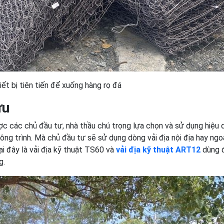
ết bị tiên tiến để xuống hàng rọ đá
ưu
ược các chủ đầu tư, nhà thầu chú trọng lựa chọn và sử dụng hiệu 
ng trình. Mà chủ đầu tư sẽ sử dụng dòng vải địa nội địa hay ngoạ
ại đây là vải địa kỹ thuật TS60 và
vải địa kỹ thuật ART12
dùng 
g.