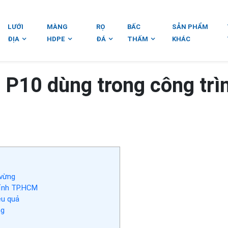
LƯỚI
MÀNG
RỌ
BẤC
SẢN PHẨM
ĐỊA
HDPE
ĐÁ
THẤM
KHÁC
 P10 dùng trong công trì
 vừng
tỉnh TP.HCM
ệu quả
ng