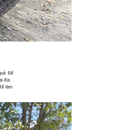
quả. Để
i địa.
để làm