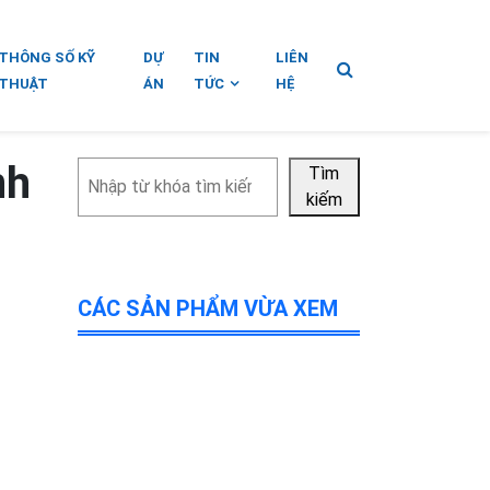
THÔNG SỐ KỸ
DỰ
TIN
LIÊN
THUẬT
ÁN
TỨC
HỆ
nh
Tìm
Tìm
kiếm
kiếm
CÁC SẢN PHẨM VỪA XEM