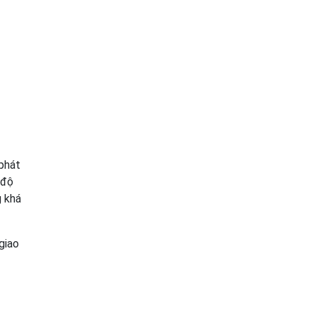
phát
 độ
g khá
giao