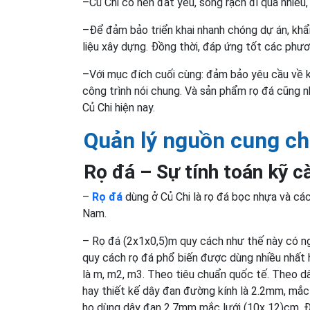
–Củ Chi có nền đất yếu, sông rạch đi qua nhiều
–Để đảm bảo triển khai nhanh chóng dự án, khẩn
liệu xây dựng. Đồng thời, đáp ứng tốt các phươ
–Với mục đích cuối cùng: đảm bảo yêu cầu về kỹ
công trình nói chung. Và sản phẩm rọ đá cũng nh
Củ Chi hiện nay.
Quản lý nguồn cung ch
Rọ đá – Sự tính toán kỹ c
–
Rọ đá
dùng ở Củ Chi là rọ đá bọc nhựa và cá
Nam.
– Rọ đá (2x1x0,5)m quy cách như thế này có ngh
quy cách rọ đá phổ biến được dùng nhiều nhất h
là m, m2, m3. Theo tiêu chuẩn quốc tế. Theo dâ
hay thiết kế dây đan đường kính là 2.2mm, mắc
họ dùng dây đan 2,7mm mắc lưới (10x 12)cm. Đ