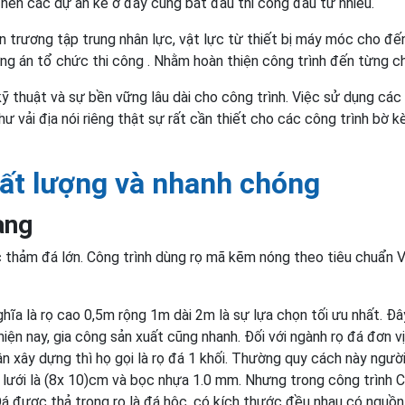
, nên các dự án kè ở đây cũng bắt đầu thi công đầu tư nhiều.
 trương tập trung nhân lực, vật lực từ thiết bị máy móc cho đế
ng án tổ chức thi công . Nhằm hoàn thiện công trình đến từng chi
 thuật và sự bền vững lâu dài cho công trình. Việc sử dụng các
ư vải địa nói riêng thật sự rất cần thiết cho các công trình bờ kè
ất lượng và nhanh chóng
àng
c thảm đá lớn. Công trình dùng rọ mã kẽm nóng theo tiêu chuẩn V
ĩa là rọ cao 0,5m rộng 1m dài 2m là sự lựa chọn tối ưu nhất. Đâ
iện nay, gia công sản xuất cũng nhanh. Đối với ngành rọ đá đơn v
n xây dựng thì họ gọi là rọ đá 1 khối. Thường quy cách này người
 lưới là (8x 10)cm và bọc nhựa 1.0 mm. Nhưng trong công trình C
á được thả trong rọ là đá hộc, có kích thước đều nhau có nguồ