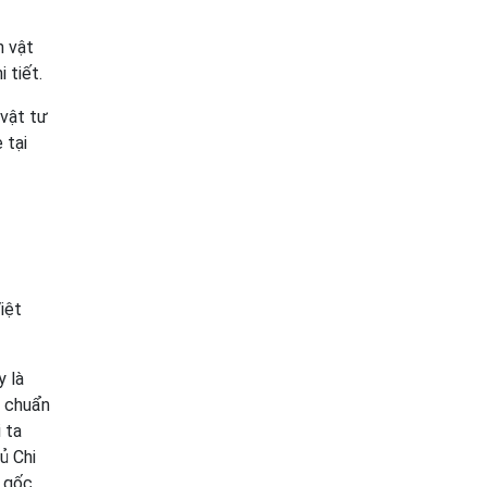
n vật
 tiết.
 vật tư
 tại
iệt
y là
ị chuẩn
 ta
ủ Chi
n gốc