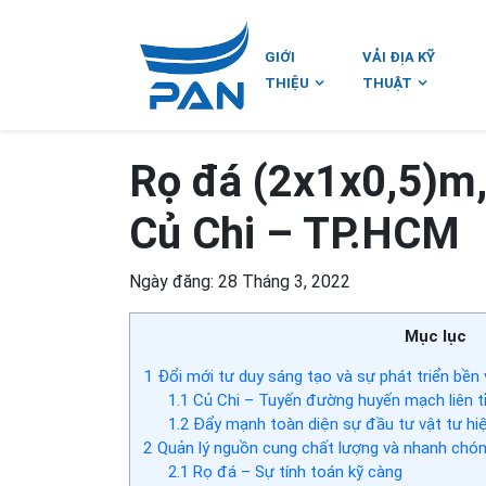
GIỚI
VẢI ĐỊA KỸ
THIỆU
THUẬT
Rọ đá (2x1x0,5)m,
Củ Chi – TP.HCM
Ngày đăng: 28 Tháng 3, 2022
Mục lục
1
Đổi mới tư duy sáng tạo và sự phát triển bền
1.1
Củ Chi – Tuyến đường huyến mạch liên 
1.2
Đẩy mạnh toàn diện sự đầu tư vật tư hi
2
Quản lý nguồn cung chất lượng và nhanh chó
2.1
Rọ đá – Sự tính toán kỹ càng