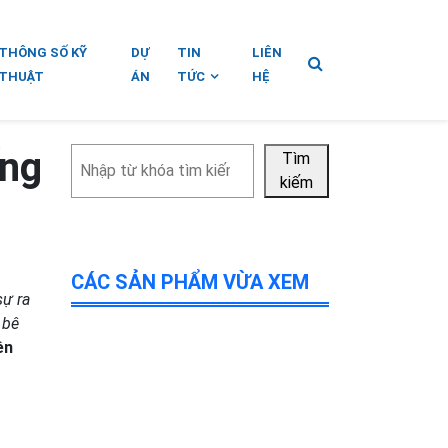
THÔNG SỐ KỸ
DỰ
TIN
LIÊN
THUẬT
ÁN
TỨC
HỆ
ống
Tìm
Tìm
kiếm
kiếm
CÁC SẢN PHẨM VỪA XEM
sự ra
 bê
ền