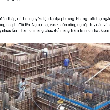
đầu thấp, dễ tìm nguyên liệu tại địa phương. Nhưng tuổi thọ ngắn
ổng chi phí đội lên. Ngược lại, ván khuôn công nghiệp tuy cần vố
g nhiều lần. Thậm chí hàng chục đến hàng trăm lần, nên tiết kiệm