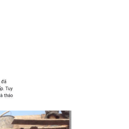
n đã
ấp. Tuy
và tháo