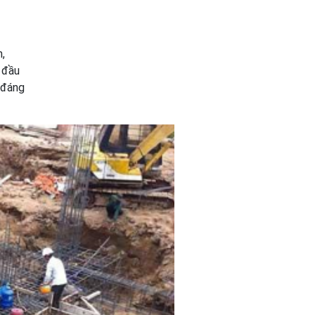
,
n đầu
 đáng