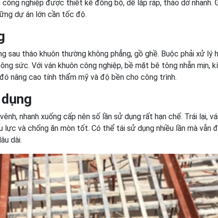
 công nghiệp được thiết kế đồng bộ, dễ lắp ráp, tháo dỡ nhanh. 
hững dự án lớn cần tốc độ.
g
ng sau tháo khuôn thường không phẳng, gồ ghề. Buộc phải xử lý 
 công sức. Với ván khuôn công nghiệp, bề mặt bê tông nhẵn mịn, k
 đó nâng cao tính thẩm mỹ và độ bền cho công trình.
 dụng
nh, nhanh xuống cấp nên số lần sử dụng rất hạn chế. Trái lại, vá
u lực và chống ăn mòn tốt. Có thể tái sử dụng nhiều lần mà vẫn 
âu dài.