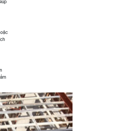
Giúp
hoặc
ích
n
đảm