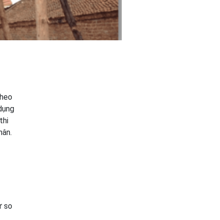
theo
 dụng
thi
hân.
ự so